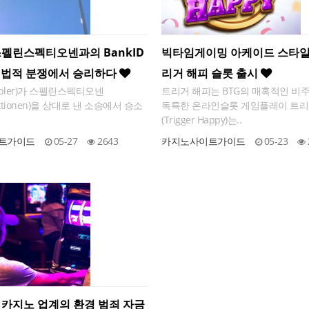
스펠린스펙티오넨과의 BankID
빅타임게이밍 아케이드 스타일
 법적 분쟁에서 승리하다
리거 해피 슬롯 출시
pler)가 스펠린스펙티오넨
트리거 해피는 BTG의 매혹적인 비
pektionen)을 상대로 낸 소송에서 승소
독특한 온라인슬롯 게임플레이 트리
(Trigger Happy)는..
트가이드
05-27
2643
카지노사이트가이드
05-23
 카지노 업계의 환경 범죄 자금