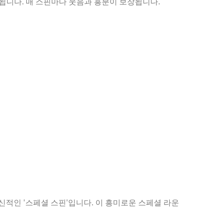
됩니다. 매 스핀마다 웃음과 흥분이 보장됩니다.
적인 '스페셜 스핀'입니다. 이 흥미로운 스페셜 라운