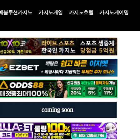
에볼루션카지노
카지노게임
카지노호텔
카지노게이밍