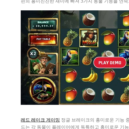
핀의 흥미진진한 재미에 빠져 3가지 동물 기능을 연속
레드 레이크 게이밍
정글 브레이크의 흥미로운 기능 중
드는 각 동물이 플레이어에게 독특하고 흥미로운 기능