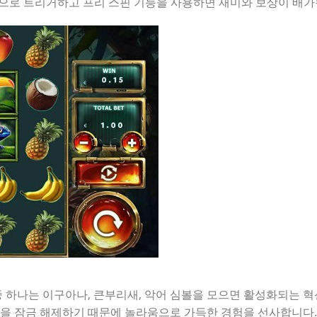
으로 트리거하고 프리 스핀 기능을 사용하면 재미와 보상이 배가
 하나는 이구아나, 큰부리새, 악어 심볼을 모으면 활성화되는 혁신
을 잠금 해제하기 때문에 놀라움으로 가득한 경험을 선사합니다.