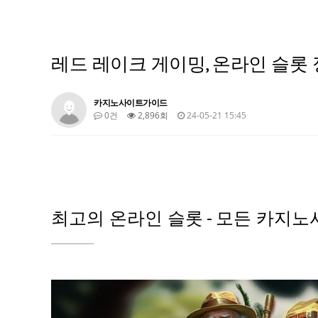
레드 레이크 게이밍, 온라인 슬롯
카지노사이트가이드
0건
2,896회
24-05-21 15:45
최고의 온라인 슬롯 - 모든 카지노