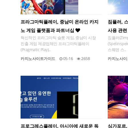
프라그마틱플레이, 중남미 온라인 카지
짐플러, 
노 게임 플랫폼과 파트너십
사용 관련
혁신적인 프라그마틱 슬롯 게임, 중남미 시장
짐플러(Zim
진출 게임 제공업체인 프라그마틱플레이
(Spelins
(Pragmatic Play)..
스웨덴 스..
카지노사이트가이드
05-16
2658
카지노사이
프로그레스플레이, 아시아에 새로운 독
싱가포르,