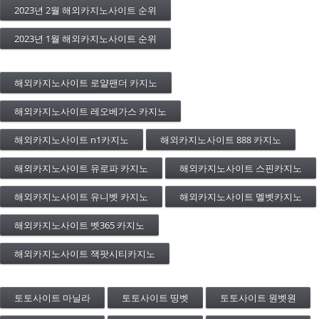
2023년 2월 해외카지노사이트 순위
2023년 1월 해외카지노사이트 순위
해외카지노사이트 로얄팬더 카지노
해외카지노사이트 레오베가스 카지노
해외카지노사이트 n1카지노
해외카지노사이트 888 카지노
해외카지노사이트 유로파 카지노
해외카지노사이트 스핀카지노
해외카지노사이트 유니벳 카지노
해외카지노사이트 멜벳카지노
해외카지노사이트 벳365 카지노
해외카지노사이트 잭팟시티카지노
토토사이트 마닐라
토토사이트 띵벳
토토사이트 원벳원