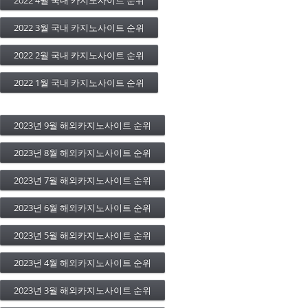
2022 4월 국내 카지노사이트 순위
2022 3월 국내 카지노사이트 순위
2022 2월 국내 카지노사이트 순위
2022 1월 국내 카지노사이트 순위
2023년 9월 해외카지노사이트 순위
2023년 8월 해외카지노사이트 순위
2023년 7월 해외카지노사이트 순위
2023년 6월 해외카지노사이트 순위
2023년 5월 해외카지노사이트 순위
2023년 4월 해외카지노사이트 순위
2023년 3월 해외카지노사이트 순위