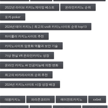
2022년 라이브 카지노게이밍 베스트
온라인카지노 순위
포커-poker
2024년 테더 카지노| 최고의 usdt 카지노사이트 순위 top13
하이롤러 카지노사이트 추천
카지노사이트 암호화 역활과 보안 기술
가상 현실 VR 온라인카지노 성장
온라인 카지노 AI 인공지능에 의한 변화
최고의 바카라사이트 순위 추천
2024년 카지노사이트 시장 성장 배경
대왕카지노
파라존코리아
에이전트카지노
xxbet