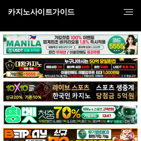
카지노사이트가이드