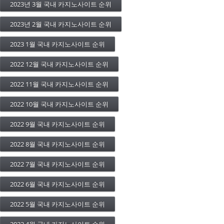
2023년 3월 국내 카지노사이트 순위
2023년 2월 국내 카지노사이트 순위
2023 1월 국내 카지노사이트 순위
2022 12월 국내 카지노사이트 순위
2022 11월 국내 카지노사이트 순위
2022 10월 국내 카지노사이트 순위
2022 9월 국내 카지노사이트 순위
2022 8월 국내 카지노사이트 순위
2022 7월 국내 카지노사이트 순위
2022 6월 국내 카지노사이트 순위
2022 5월 국내 카지노사이트 순위