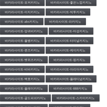
바카라사이트-포커카지노
바카라사이트-좋은느낌카지노
바카라사이트-이지카지노
바카라사이트-빅투카지노
바카라사이트-abs카지노
바카라사이트-라카지노
바카라사이트-양귀비카지노
바카라사이트-마성카지노
바카라사이트-플뱅카지노
바카라사이트-터미널카지노
바카라사이트-퀸즈카지노
바카라사이트-케이카지노
바카라사이트-벳위즈카지노
바카라사이트-핑카지노
바카라사이트-비바카지노
바카라사이트-아리아카지노
바카라사이트-백호카지노
바카라사이트-플래티넘카지노
바카라사이트-플레이카지노
바카라사이트-888카지노
바카라사이트-골드피쉬카지노
바카라사이트-스카이카지노