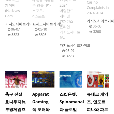
Casino
게이밍
수 있습니다.
2024
Complaints in
(Hacksaw
스포츠,
네덜란드
2024 2024..
Gam..
e스포츠, ..
게이밍
카지노사이트가
컨퍼런스는
카지노사이트가이드
카지노사이트가이드
06-03
온라인
06-07
05-10
3268
카지노사이트
3323
3303
운..
카지노사이트가이드
05-29
3273
축구 전설
Apparat
스킬온넷,
큐테크 게임
호나우지뉴,
Gaming,
Spinomenal
즈, 엔도르
부밍게임즈
잭 포터와
과 글로벌
피나와 파트