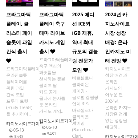
프라그마틱
프라그마틱
2025 에디
2024년 카
플레이, 클
플레이 축구
션 ICE와
지노사이트
러스터 페이
테마 라이브
iGB 제휴,
시장 성장
슬롯에 과일
카지노 게임
역대 최대
배경: 온라
간식 출시
출시
규모의 갬블
인카지노 미
프라그마틱플레이
링 전문가
래 전망
축구 액션의
프라그마틱플레이
카지노사이트
모임
짜릿함을
온라인슬롯
성장 배경과
바르셀로나
선사하는 풋볼
플레이어를
온라인
클라리온
블리츠 탑
위한 과일
카지노의
게이밍 -
카드 공개
간식 도입
어두운 면
글로벌 갬블링
몰타에 본사를
프루티 트릿
2024년,
업계 회의
둔 온라인
(Fruity Treats)
온라인 카지노
바르셀로나
카지노 게임..
을 추가하여 ..
시장은 전례
클라리온
없는 성장을
카지노사이트가이드
게이밍
카지노사이트가이드
예고하..
05-10
(Barcelona
05-13
3481
Clari..
3533
카지노사이트가