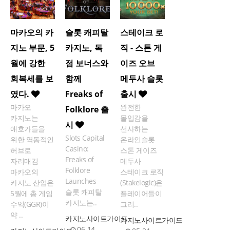
마카오의 카
슬롯 캐피탈
스테이크 로
지노 부문, 5
카지노, 독
직 - 스톤 게
월에 강한
점 보너스와
이즈 오브
회복세를 보
함께
메두사 슬롯
였다.
Freaks of
출시
마카오
완전한
Folklore 출
카지노는
몰입감을
시
애호가들을
선사하는
Slots Capital
위한 역동적인
온라인슬롯
Casino:
허브로
스톤 게이즈
Freaks of
자리매김
메두사
Folklore
마카오의
스테이크 로직
Launches
카지노 산업은
(Stakelogic)은
슬롯 캐피탈
5월에 총 게임
플레이어들이
카지노는..
수익(GGR)이
그리..
약 ..
카지노사이트가이드
카지노사이트가이드
06-14