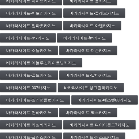
바카라사이트-하이브카지노
바카라사이트-붐카지노
바카라사이트-빅토리카지노
바카라사이트-클레오카지노
바카라사이트-알파벳카지노
바카라사이트-아벤카지노
바카라사이트-m7카지노
바카라사이트-fm카지노
바카라사이트-소울카지노
바카라사이트-더존카지노
바카라사이트-에볼루션라이트닝카지노
바카라사이트-골드카지노
바카라사이트-달마카지노
바카라사이트-007카지노
바카라사이트-샹그릴라카지노
바카라사이트-밀리언클럽카지노
바카라사이트-예스벳88카지노
바카라사이트-천하카지노
바카라사이트-맥스카지노
바카라사이트-카심바카지노
바카라사이트-다이아몬드7카지노
바카라사이트-플러스카지노
바카라사이트-퍼스트카지노