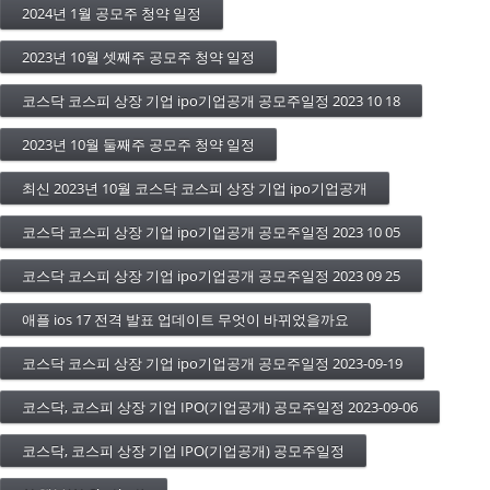
2024년 1월 공모주 청약 일정
2023년 10월 셋째주 공모주 청약 일정
코스닥 코스피 상장 기업 ipo기업공개 공모주일정 2023 10 18
2023년 10월 둘째주 공모주 청약 일정
최신 2023년 10월 코스닥 코스피 상장 기업 ipo기업공개
코스닥 코스피 상장 기업 ipo기업공개 공모주일정 2023 10 05
코스닥 코스피 상장 기업 ipo기업공개 공모주일정 2023 09 25
애플 ios 17 전격 발표 업데이트 무엇이 바뀌었을까요
코스닥 코스피 상장 기업 ipo기업공개 공모주일정 2023-09-19
코스닥, 코스피 상장 기업 IPO(기업공개) 공모주일정 2023-09-06
코스닥, 코스피 상장 기업 IPO(기업공개) 공모주일정