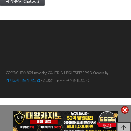
AI 챗봇(AI Chatbot)
COPYRIGHT © 2021 newsblog CO., LTD. ALL RIGHTS RESERVED. Creative by
카지노사이트가이드.컴
/ 광고문의 : probiz247 (텔레그램 id)
arrow_upward