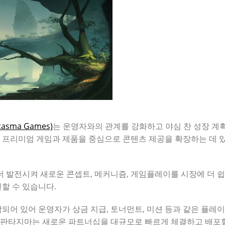
sma Games)
는 운영자와의 관계를 강화하고 야심 찬 성장 계획을
 프리미엄 게임과 제품을 중심으로 콘텐츠 제공을 확장하는 데 
더 발전시켜 새로운 콘셉트, 메커니즘, 게임플레이를 시장에 더 
할 수 있습니다.
되어 있어 운영자가 상금 지급, 토너먼트, 미션 등과 같은 플레
로 판타지마는 새로운 파트너십을 대규모로 빠르게 체결하고 배포할