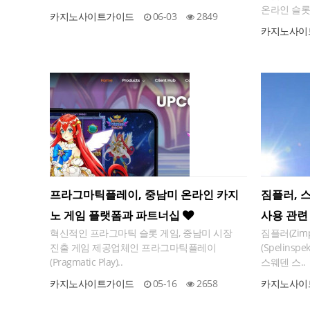
온라인 슬롯
카지노사이트가이드
06-03
2849
카지노사이
프라그마틱플레이, 중남미 온라인 카지
짐플러, 
노 게임 플랫폼과 파트너십
사용 관련
혁신적인 프라그마틱 슬롯 게임, 중남미 시장
짐플러(Zim
진출 게임 제공업체인 프라그마틱플레이
(Spelins
(Pragmatic Play)..
스웨덴 스..
카지노사이트가이드
05-16
2658
카지노사이