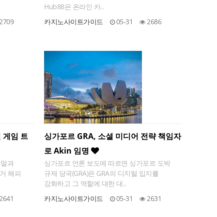
Hub88은 온라인 카..
2709
카지노사이트가이드
05-31
2686
 게임 트
싱가포르 GRA, 소셜 미디어 전략 책임자
로 Akin 임명
주얼과
싱가포르 언론 보도에 따르면 싱가포르 도박
거 해피
규제 당국(GRA)은 GRA의 디지털 입지를
강화하고 그 역할에 대한 대..
2641
카지노사이트가이드
05-31
2631