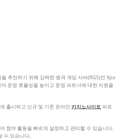
 추진하기 위해 강력한 원격 게임 서버(RGS)인 Xpa
있어 운영 효율성을 높이고 운영 파트너에 대한 지원을
쉽게 출시하고 신규 및 기존 온라인
카지노사이트
파트
이어 참여 활동을 빠르게 설정하고 관리할 수 있습니다.
 수 있습니다.