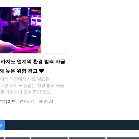
 카지노 업계의 환경 범죄 자금
해 높은 위험 경고
여러 기관에서 새로 발표한
르면 카지노 산업은 환경 범죄 자금
될 가능성이 있는 중간 정도..
트가이드
05-31
2574
0