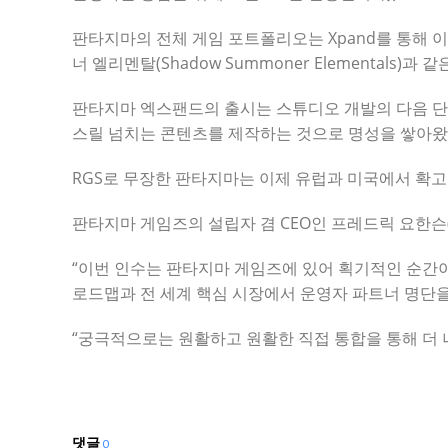
판타지마의 전체 게임 포트폴리오는 Xpand를 통해 이용할
너 엘리멘탈(Shadow Summoner Elementals)
판타지마 엑스팬드의 출시는 스튜디오 개발의 다음 
스릴 넘치는 콘텐츠를 제작하는 것으로 명성을 쌓아왔
RGS로 무장한 판타지마는 이제 유럽과 미국에서 확
판타지마 게임즈의 설립자 겸 CEO인 프레드릭 요한슨(Fre
“이번 인수는 판타지마 게임즈에 있어 획기적인 순간이
로드맵과 전 세계 핵심 시장에서 운영자 파트너 명단을 
“궁극적으로는 원활하고 원활한 직접 통합을 통해 더 나
댓글
0