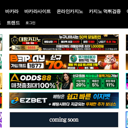
바카라
바카라사이트
온라인카지노
카지노 먹튀검증
트
트랜드
로그인