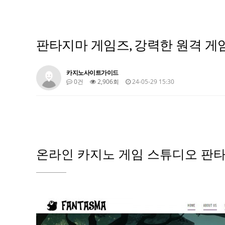
판타지마 게임즈, 강력한 원격 게임 
카지노사이트가이드
0건
2,906회
24-05-29 15:30
온라인 카지노 게임 스튜디오 판