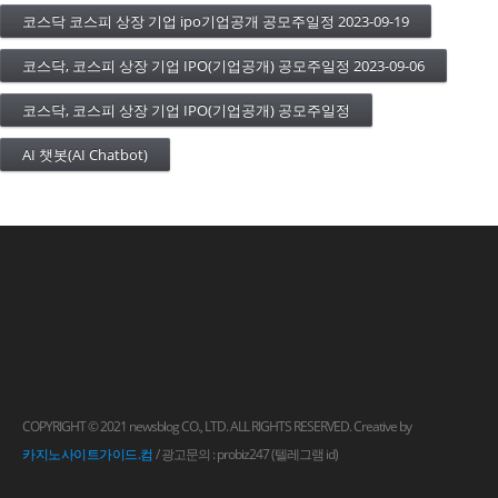
코스닥 코스피 상장 기업 ipo기업공개 공모주일정 2023-09-19
코스닥, 코스피 상장 기업 IPO(기업공개) 공모주일정 2023-09-06
코스닥, 코스피 상장 기업 IPO(기업공개) 공모주일정
AI 챗봇(AI Chatbot)
COPYRIGHT © 2021 newsblog CO., LTD. ALL RIGHTS RESERVED. Creative by
카지노사이트가이드.컴
/ 광고문의 : probiz247 (텔레그램 id)