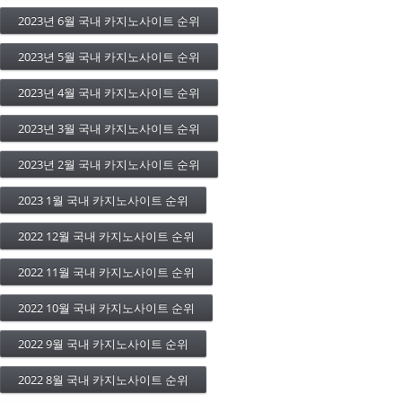
2023년 6월 국내 카지노사이트 순위
2023년 5월 국내 카지노사이트 순위
2023년 4월 국내 카지노사이트 순위
2023년 3월 국내 카지노사이트 순위
2023년 2월 국내 카지노사이트 순위
2023 1월 국내 카지노사이트 순위
2022 12월 국내 카지노사이트 순위
2022 11월 국내 카지노사이트 순위
2022 10월 국내 카지노사이트 순위
2022 9월 국내 카지노사이트 순위
2022 8월 국내 카지노사이트 순위