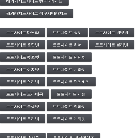
해외카지노사이트 벳365 카지노
해외카지노사이트 잭팟시티카지노
토토사이트 마닐라
토토사이트 띵벳
토토사이트 원벳원
토토사이트 원탑벳
토토사이트 위너
토토사이트 룰라벳
토토사이트 렛츠벳
토토사이트 텐텐벳
토토사이트 이지벳
토토사이트 네라벳
토토사이트 의리벳
토토사이트 럭키비키
토토사이트 도라에몽
토토사이트 세븐
토토사이트 블랙벳
토토사이트 알파벳
토토사이트 토리벳
토토사이트 메타벳
토토사이트-솜사탕
토토사이트-세븐데이즈