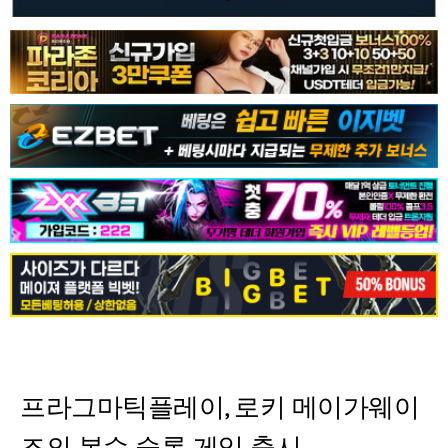
프라그마틱플레이, 로키 메이가웨이
즈의 복수 슬롯 게임 출시