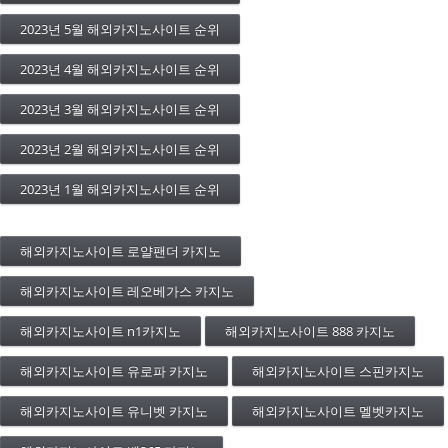
2023년 5월 해외카지노사이트 순위
2023년 4월 해외카지노사이트 순위
2023년 3월 해외카지노사이트 순위
2023년 2월 해외카지노사이트 순위
2023년 1월 해외카지노사이트 순위
해외카지노사이트 로얄팬더 카지노
해외카지노사이트 레오베가스 카지노
해외카지노사이트 n1카지노
해외카지노사이트 888 카지노
해외카지노사이트 유로파 카지노
해외카지노사이트 스핀카지노
해외카지노사이트 유니벳 카지노
해외카지노사이트 멜벳카지노