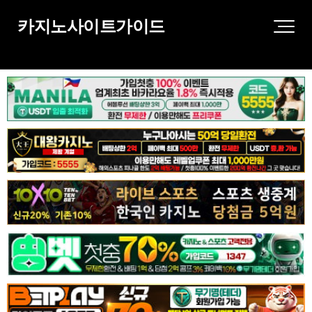
카지노사이트가이드