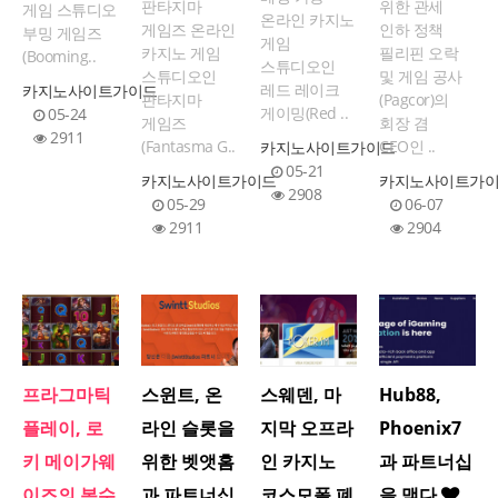
판타지마
위한 관세
게임 스튜디오
온라인 카지노
게임즈 온라인
인하 정책
부밍 게임즈
게임
카지노 게임
필리핀 오락
(Booming..
스튜디오인
스튜디오인
및 게임 공사
레드 레이크
카지노사이트가이드
판타지마
(Pagcor)의
게이밍(Red ..
05-24
게임즈
회장 겸
2911
(Fantasma G..
CEO인 ..
카지노사이트가이드
05-21
카지노사이트가이드
카지노사이트가
2908
05-29
06-07
2911
2904
프라그마틱
스윈트, 온
스웨덴, 마
Hub88,
플레이, 로
라인 슬롯을
지막 오프라
Phoenix7
키 메이가웨
위한 벳앳홈
인 카지노
과 파트너십
이즈의 복수
과 파트너십
코스모폴 폐
을 맺다