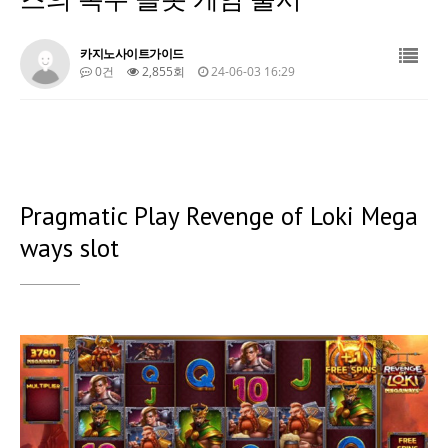
카지노사이트가이드
0건
2,855회
24-06-03 16:29
Pragmatic Play Revenge of Loki Mega
ways slot