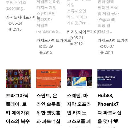
게임즈 온라인
인하 정책
부밍 게임즈
게임
카지노 게임
필리핀 오락
(Booming..
스튜디오인
스튜디오인
및 게임 공사
레드 레이크
카지노사이트가이드
판타지마
(Pagcor)의
게이밍(Red ..
05-24
게임즈
회장 겸
2915
(Fantasma G..
CEO인 ..
카지노사이트가이드
05-21
카지노사이트가이드
카지노사이트가
2912
05-29
06-07
2915
2911
프라그마틱
스윈트, 온
스웨덴, 마
Hub88,
플레이, 로
라인 슬롯을
지막 오프라
Phoenix7
키 메이가웨
위한 벳앳홈
인 카지노
과 파트너십
이즈의 복수
과 파트너십
코스모폴 폐
을 맺다