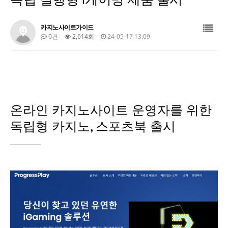
카지노사이트가이드
0건
2,614회
24-05-17 13:09
온라인 카지노사이트 운영자를 위한
독립형 카지노, 스포츠북 출시