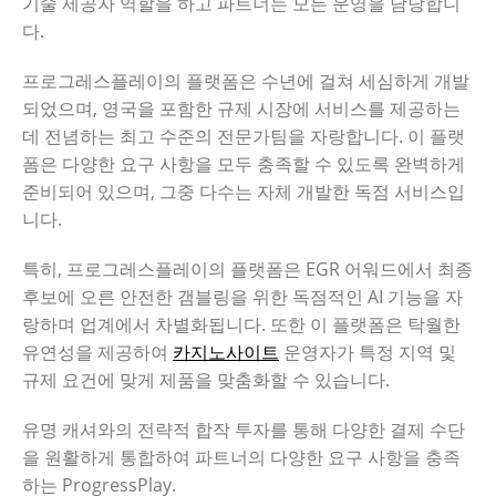
기술 제공자 역할을 하고 파트너는 모든 운영을 담당합니
다.
프로그레스플레이의 플랫폼은 수년에 걸쳐 세심하게 개발
되었으며, 영국을 포함한 규제 시장에 서비스를 제공하는
데 전념하는 최고 수준의 전문가팀을 자랑합니다. 이 플랫
폼은 다양한 요구 사항을 모두 충족할 수 있도록 완벽하게
준비되어 있으며, 그중 다수는 자체 개발한 독점 서비스입
니다.
특히, 프로그레스플레이의 플랫폼은 EGR 어워드에서 최종
후보에 오른 안전한 갬블링을 위한 독점적인 AI 기능을 자
랑하며 업계에서 차별화됩니다. 또한 이 플랫폼은 탁월한
유연성을 제공하여
카지노사이트
운영자가 특정 지역 및
규제 요건에 맞게 제품을 맞춤화할 수 있습니다.
유명 캐셔와의 전략적 합작 투자를 통해 다양한 결제 수단
을 원활하게 통합하여 파트너의 다양한 요구 사항을 충족
하는 ProgressPlay.