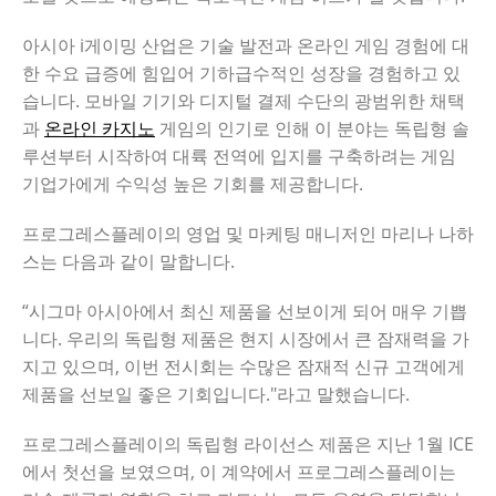
아시아 i게이밍 산업은 기술 발전과 온라인 게임 경험에 대
한 수요 급증에 힘입어 기하급수적인 성장을 경험하고 있
습니다. 모바일 기기와 디지털 결제 수단의 광범위한 채택
과
온라인 카지노
게임의 인기로 인해 이 분야는 독립형 솔
루션부터 시작하여 대륙 전역에 입지를 구축하려는 게임
기업가에게 수익성 높은 기회를 제공합니다.
프로그레스플레이의 영업 및 마케팅 매니저인 마리나 나하
스는 다음과 같이 말합니다.
“시그마 아시아에서 최신 제품을 선보이게 되어 매우 기쁩
니다. 우리의 독립형 제품은 현지 시장에서 큰 잠재력을 가
지고 있으며, 이번 전시회는 수많은 잠재적 신규 고객에게
제품을 선보일 좋은 기회입니다."라고 말했습니다.
프로그레스플레이의 독립형 라이선스 제품은 지난 1월 ICE
에서 첫선을 보였으며, 이 계약에서 프로그레스플레이는