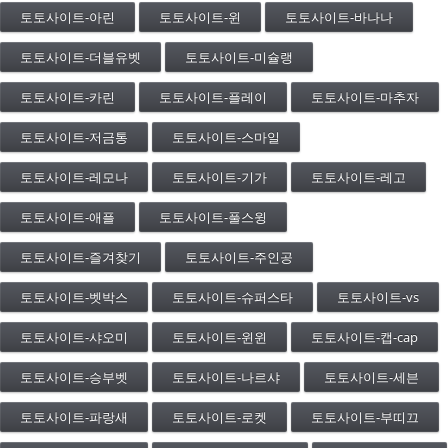
토토사이트-아린
토토사이트-윈
토토사이트-바나나
토토사이트-더블유벳
토토사이트-미슐랭
토토사이트-카린
토토사이트-플레이
토토사이트-마추자
토토사이트-저금통
토토사이트-스마일
토토사이트-레모나
토토사이트-기가
토토사이트-레고
토토사이트-애플
토토사이트-풀스윙
토토사이트-즐겨찾기
토토사이트-주인공
토토사이트-벳박스
토토사이트-슈퍼스타
토토사이트-vs
토토사이트-샤오미
토토사이트-윈윈
토토사이트-캡-cap
토토사이트-승부벳
토토사이트-나르샤
토토사이트-세븐
토토사이트-파랑새
토토사이트-로켓
토토사이트-부띠끄