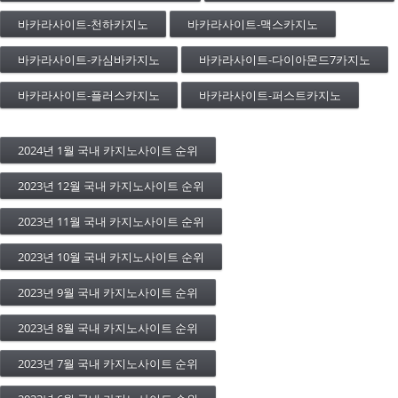
바카라사이트-천하카지노
바카라사이트-맥스카지노
바카라사이트-카심바카지노
바카라사이트-다이아몬드7카지노
바카라사이트-플러스카지노
바카라사이트-퍼스트카지노
2024년 1월 국내 카지노사이트 순위
2023년 12월 국내 카지노사이트 순위
2023년 11월 국내 카지노사이트 순위
2023년 10월 국내 카지노사이트 순위
2023년 9월 국내 카지노사이트 순위
2023년 8월 국내 카지노사이트 순위
2023년 7월 국내 카지노사이트 순위