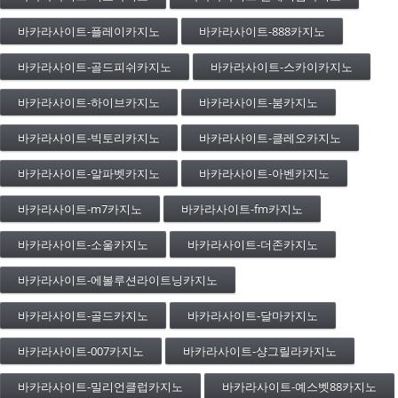
바카라사이트-플레이카지노
바카라사이트-888카지노
바카라사이트-골드피쉬카지노
바카라사이트-스카이카지노
바카라사이트-하이브카지노
바카라사이트-붐카지노
바카라사이트-빅토리카지노
바카라사이트-클레오카지노
바카라사이트-알파벳카지노
바카라사이트-아벤카지노
바카라사이트-m7카지노
바카라사이트-fm카지노
바카라사이트-소울카지노
바카라사이트-더존카지노
바카라사이트-에볼루션라이트닝카지노
바카라사이트-골드카지노
바카라사이트-달마카지노
바카라사이트-007카지노
바카라사이트-샹그릴라카지노
바카라사이트-밀리언클럽카지노
바카라사이트-예스벳88카지노