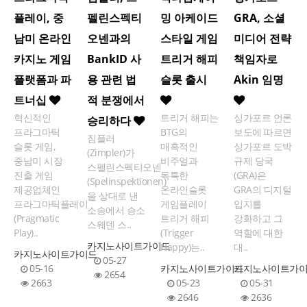
플레이, 중
펠린스펙티
밍 아케이드
GRA, 소셜
남미 온라인
오넨과의
스타일 게임
미디어 전략
카지노 게임
BankID 사
트리거 해피
책임자로
플랫폼과 파
용 관련 법
슬롯 출시
Akin 임명
트너십
적 분쟁에서
혁신적인
트리거 해피는
싱가포르 언론
승리하다
프라그마틱
BTG의
보도에 따르면
짐플러
슬롯 게임,
매혹적인
싱가포르 도박
(Zimpler)가
중남미 시장
비주얼과
규제 당국
스펠린스펙티오넨
진출 게임
독특한
(GRA)은
(Spelinspektionen)
제공업체인
온라인슬롯
GRA의 디지털
을 상대로 낸
프라그마틱플레이
게임플레이
입지를
소송에서 승소
(Pragmatic
트리거 해피
강화하고 그
스웨덴 스..
Play)..
(Trigger
역할에 대한
카지노사이트가이드
Happy)는..
대..
카지노사이트가이드
05-27
05-16
카지노사이트가이드
카지노사이트가
2654
2663
05-23
05-31
2646
2636