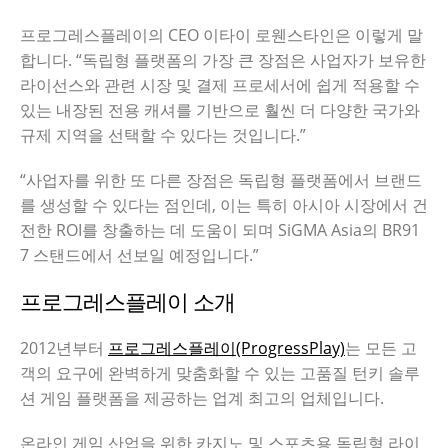
프로그레스플레이의 CEO 이타이 로웬스타인은 이렇게 말
합니다. “독립형 플랫폼의 가장 큰 장점은 사업자가 보유한
라이선스와 관련 시장 및 결제 프로세서에 쉽게 적용할 수
있는 내장된 전용 캐셔를 기반으로 훨씬 더 다양한 국가와
규제 지역을 선택할 수 있다는 것입니다.”
“사업자를 위한 또 다른 장점은 독립형 플랫폼에서 브랜드
를 생성할 수 있다는 점인데, 이는 특히 아시아 시장에서 건
전한 ROI를 창출하는 데 도움이 되며 SiGMA Asia의 BR91
7 스탠드에서 선보일 예정입니다.”
프로그레스플레이 소개
2012년부터
프로그레스플레이(ProgressPlay)
는 모든 고
객의 요구에 완벽하게 맞춤화할 수 있는 고품질 턴키 솔루
션 게임 플랫폼을 제공하는 업계 최고의 업체입니다.
온라인 게임 산업을 위한 카지노 및 스포츠용 독립형 라이