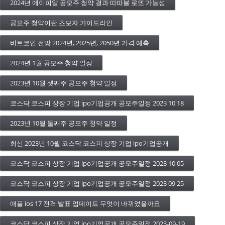
2024년 에이피알 공모주 청약 결과 따따블 로또 가능성
공모주 청약이란 초보자 가이드라인
비트코인 전망 2024년, 2025년, 2050년 가격 예측
2024년 1월 공모주 청약 일정
2023년 10월 셋째주 공모주 청약 일정
코스닥 코스피 상장 기업 ipo기업공개 공모주일정 2023 10 18
2023년 10월 둘째주 공모주 청약 일정
최신 2023년 10월 코스닥 코스피 상장 기업 ipo기업공개
코스닥 코스피 상장 기업 ipo기업공개 공모주일정 2023 10 05
코스닥 코스피 상장 기업 ipo기업공개 공모주일정 2023 09 25
애플 ios 17 전격 발표 업데이트 무엇이 바뀌었을까요
코스닥 코스피 상장 기업 ipo기업공개 공모주일정 2023-09-19