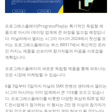
프로그레스플레이(ProgressPlay)는 획기적인 독립형 제
품으로 아시아 i게이밍 업계에 큰 파장을 일으킬 예정입니
다. 마닐라에서 열리는 시그마 아시아 2024에서 첫선을 보
이는 프로그레스플레이는 부스 BR917에서 혁신적인 온라
인 카지노 제품을 선보이며 참가자들의 마음을 사로잡을
계획입니다.
프로그레스플레이의 새로운 독립형 제품을 통해 파트너는
모든 시장에 마케팅할 수 있습니다.
6월 3일부터 5일까지 마닐라 SMX 컨벤션 센터에서 열리는
시그마 아시아는 이미 업계에서 큰 기대를 모으고 있습니
다. 프로그레스플레이를 비롯한 다양한 최상위 B2B 및 B2
C 전시업체가 참가하는 이 행사는 2만 명 이상의 참가자가
모일 것으로 예상되는 독보적인 게임 허브가 될 것입니다.