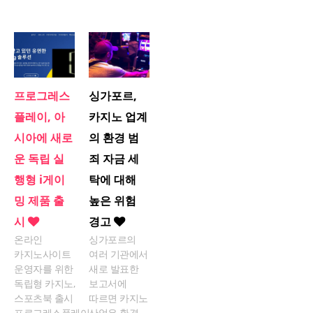
프로그레스
싱가포르,
플레이, 아
카지노 업계
시아에 새로
의 환경 범
운 독립 실
죄 자금 세
행형 i게이
탁에 대해
밍 제품 출
높은 위험
시
경고
온라인
싱가포르의
카지노사이트
여러 기관에서
운영자를 위한
새로 발표한
독립형 카지노,
보고서에
스포츠북 출시
따르면 카지노
프로그레스플레이
산업은 환경