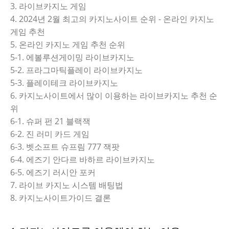
3. 라이브카지노 게임
4. 2024년 2월 최고의 카지노사이트 순위 - 온라인 카지노
게임 추천
5. 온라인 카지노 게임 추천 순위
5-1. 에볼루션게이밍 라이브카지노
5-2. 프라그마틱플레이 라이브카지노
5-3. 플레이테크 라이브카지노
6. 카지노사이트에서 많이 이용하는 라이브카지노 추천 순
위
6-1. 슈퍼 펀 21 블랙잭
6-2. 진 러미 카드 게임
6-3. 벳소프트 슈프림 777 잭팟
6-4. 에즈기 안다르 바하르 라이브카지노
6-5. 에즈기 러시안 포커
7. 라이브 카지노 시스템 배팅법
8. 카지노사이트가이드 결론