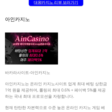
대왕카지노 리뷰 보러가기
아인카지노
바카라사이트-아인카지노
아인카지노는 온라인 카지노사이트 업계 최대 베팅 상한금
1억 원을 제공하며, 롤링피 최대 0.6% + 페이백 5%를 제공
하는 국내 최대 프로모션을 자랑합니다.
현재 탄탄한 자본력으로 수준 높은 온라인 카지노 게임 베