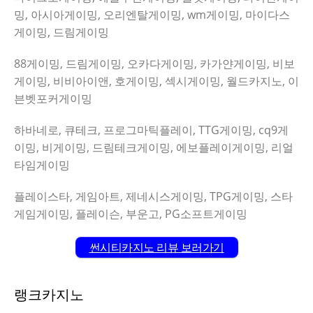
밍, 아시아게이밍, 오리엔탈게이밍, wm게이밍, 마이다스
게이밍, 드림게이밍
88게이밍, 드림게이밍, 오카다게이밍, 카가얀게이밍, 비보
게이밍, 비비아이앤, 호게이밍, 섹시게이밍, 월드카지노, 이
븐벳포커게이밍
하바네로, 큐테크, 프로그마틱플레이, TTG게이밍, cq9게
이밍, 비게이밍, 드림테크게이밍, 에보플레이게이밍, 리얼
타임게이밍
플레이스타, 게임아트, 제네시스게이밍, TPG게이밍, 스타
게임게이밍, 플레이슨, 부운고, PG소프트게이밍
썬시티카지노 리뷰 보러가기
랭크카지노