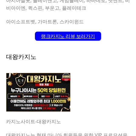
아시아슬롯, 플레이앤고, 게임플레이, 하바네로, 넷엔트, 비
비아이엔, 퀵스핀, 부운고, 플레이테크
아이소프트벳, 가마트론, 스카이윈드
랭크카지노 리뷰 보러가기
대왕카지노
카지노사이트-대왕카지노
대왕카지노는 현재 마니아 회원들을 위한 VIP 프로모션을