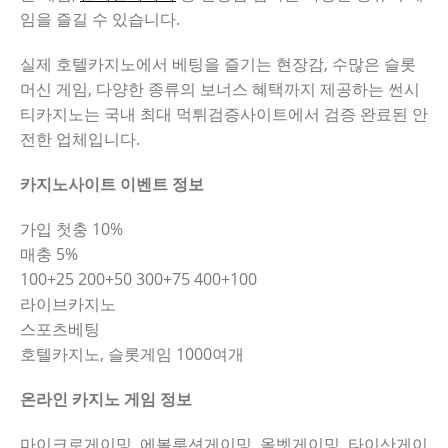
임을 즐길 수 있습니다.
실제 호텔카지노에서 베팅을 즐기는 현장감, 수많은 슬롯
머신 게임, 다양한 종류의 보너스 혜택까지 제공하는 썬시
티카지노는 국내 최대 먹튀검증사이트에서 검증 완료된 안
전한 업체입니다.
카지노사이트 이벤트 정보
가입 첫충 10%
매충 5%
100+25 200+50 300+75 400+100
라이브카지노
스포츠베팅
호텔카지노, 슬롯게임 1000여개
온라인 카지노 게임 정보
마이크로게이밍, 에볼루션게이밍, 올벳게이밍, 타이산게이