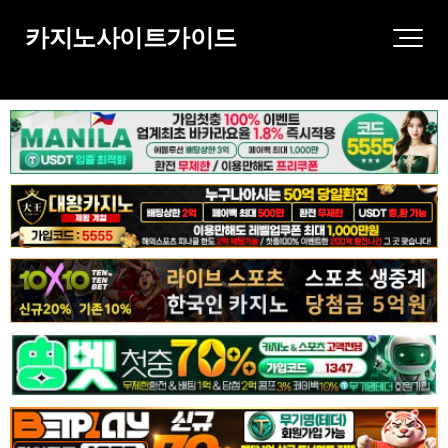
카지노사이트가이드