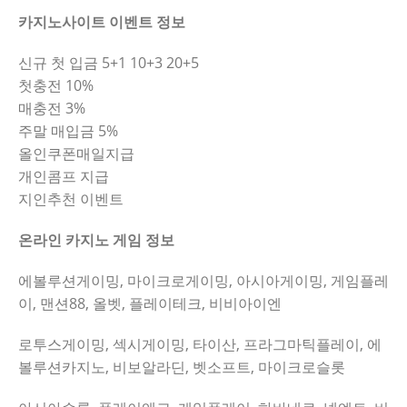
카지노사이트 이벤트 정보
신규 첫 입금 5+1 10+3 20+5
첫충전 10%
매충전 3%
주말 매입금 5%
올인쿠폰매일지급
개인콤프 지급
지인추천 이벤트
온라인 카지노 게임 정보
에볼루션게이밍, 마이크로게이밍, 아시아게이밍, 게임플레
이, 맨션88, 올벳, 플레이테크, 비비아이엔
로투스게이밍, 섹시게이밍, 타이산, 프라그마틱플레이, 에
볼루션카지노, 비보알라딘, 벳소프트, 마이크로슬롯