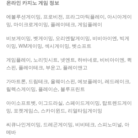
온라인 카지노 게임 정보
에볼루션게이밍, 프로비전, 프라그마틱플레이, 아시아게이
밍, 마이크로게이밍, 플레이테크, 게임플레이
비보게이밍, 벳게이밍, 오리엔탈게이밍, 비비아이엔, 빅게
이밍, WM게이밍, 섹시게이밍, 벳소프트
게임플레이, 노리밋시트, 넷엔트, 하바네로, 비비아이엔, 퀵
스핀, 플레이테크, 부운고, 플레이앤고
가마트론, 드림테크, 올웨이스핀, 에보플레이, 레드레이크,
릴렉스게이밍, 플레이슨, 블루프린트
아이소프트벳, 이그드라실, 스페이드게이밍, 탑트렌드게이
밍, 포켓게임스, 스카이윈드, 리얼타임게이밍
씨큐나인게이밍, 드레곤게이밍, 비비테크, 스피노미널, 아
메바