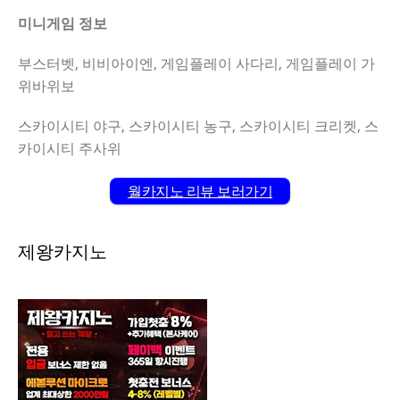
미니게임 정보
부스터벳, 비비아이엔, 게임플레이 사다리, 게임플레이 가
위바위보
스카이시티 야구, 스카이시티 농구, 스카이시티 크리켓, 스
카이시티 주사위
월카지노 리뷰 보러가기
제왕카지노