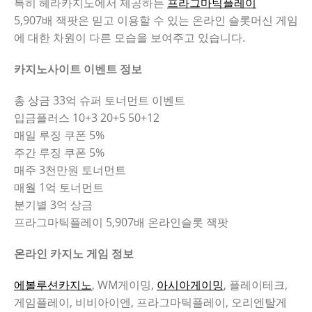
특히 헤라카지노에서 제공하는
프라그마틱플레이
5,907배 잭팟은 믿고 이용할 수 있는 온라인 슬롯머신 게임
에 대한 차원이 다른 모습을 보여주고 있습니다.
카지노사이트 이벤트 정보
총 상금 33억 슈퍼 토너먼트 이벤트
입금플러스 10+3 20+5 50+12
매일 루징 쿠폰 5%
주간 루징 쿠폰 5%
매주 3천만원 토너먼트
매월 1억 토너먼트
분기별 3억 상금
프라그마틱플레이 5,907배 온라인슬롯 잭팟
온라인 카지노 게임 정보
에볼루션카지노
, WM게이밍,
아시아게이밍
, 플레이테크,
게임플레이, 비비아이엔, 프라그마틱플레이, 오리엔탈게