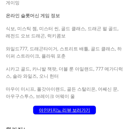
게이밍
온라인 슬롯머신 게임 정보
식보, 미스틱 젬, 미스터 씬, 골드 클래스, 드래곤 펄 골드,
레전드 오브 드래곤, 럭키콤보
와일드777, 드래곤타이거, 스트리트 배틀, 골드 클래스, 하
이퍼 스트라이크, 플라워 포춘
시카고 골드, 카니발 잭팟, 더블 룬 아일랜드, 777 메가디럭
스, 솔라 와일즈, 오니 헌터
마우이 미시프, 폴갓아이랜드, 골든 스탈리온, 어쌔신 문,
아우구스투스, 브레이크 어웨이 울
아인카지노 리뷰 보러가기