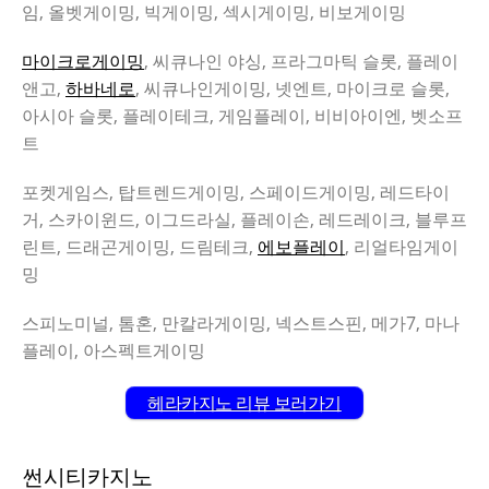
임, 올벳게이밍, 빅게이밍, 섹시게이밍, 비보게이밍
마이크로게이밍
, 씨큐나인 야싱, 프라그마틱 슬롯, 플레이
앤고,
하바네로
, 씨큐나인게이밍, 넷엔트, 마이크로 슬롯,
아시아 슬롯, 플레이테크, 게임플레이, 비비아이엔, 벳소프
트
포켓게임스, 탑트렌드게이밍, 스페이드게이밍, 레드타이
거, 스카이윈드, 이그드라실, 플레이손, 레드레이크, 블루프
린트, 드래곤게이밍, 드림테크,
에보플레이
, 리얼타임게이
밍
스피노미널, 톰혼, 만칼라게이밍, 넥스트스핀, 메가7, 마나
플레이, 아스펙트게이밍
헤라카지노 리뷰 보러가기
썬시티카지노