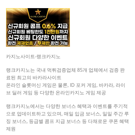
카지노사이트-랭크카지노
랭크카지노는 국내 먹튀검증업체 85개 업체에서 검증 완
료된 최고의 바카라사이트
온라인 슬롯머신 게임은 물론, ID 포커 게임, 바카라, 라이
브 딜러 게임 등 다양한 온라인카지노 게임 제공
랭크카지노에서는 다양한 보너스 혜택과 이벤트를 주기적
으로 업데이트하고 있으며, 매일 입금 보너스, 일일 주간 루
징 보너스, 등급별 콤프 지급 보너스 등 다채로운 쿠폰 혜택
제원