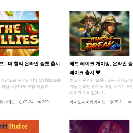
즈 - 더 칠리 온라인 슬롯 출시
레드 레이크 게이밍, 온라인 슬
레이크 출시
라인으로 구성된 The Chillies 슬롯
최고의 온라인 슬롯 - 모든 카지노
 게임 스튜디오 부밍 게임즈
가능 온라인 카지노 게임 스튜디오인
레이크 게이밍(Red ..
트가이드
05-24
2901
카지노사이트가이드
05-21