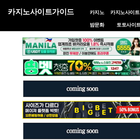
카지노사이트가이드
카지노
카지노사이트
밤문화
토토사이