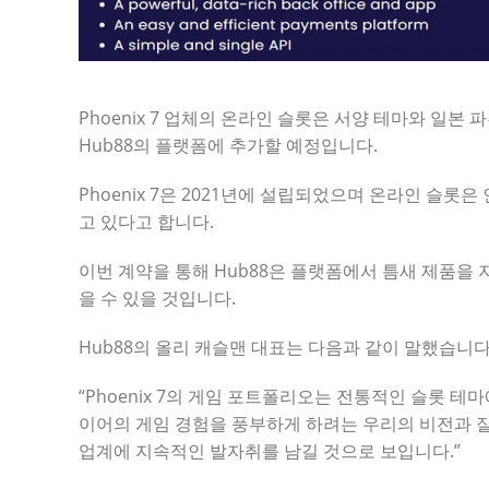
Phoenix 7 업체의 온라인 슬롯은 서양 테마와 일본
Hub88의 플랫폼에 추가할 예정입니다.
Phoenix 7은 2021년에 설립되었으며 온라인 슬
고 있다고 합니다.
이번 계약을 통해 Hub88은 플랫폼에서 틈새 제품을 
을 수 있을 것입니다.
Hub88의 올리 캐슬맨 대표는 다음과 같이 말했습니다
“Phoenix 7의 게임 포트폴리오는 전통적인 슬롯 
이어의 게임 경험을 풍부하게 하려는 우리의 비전과 잘 
업계에 지속적인 발자취를 남길 것으로 보입니다.”