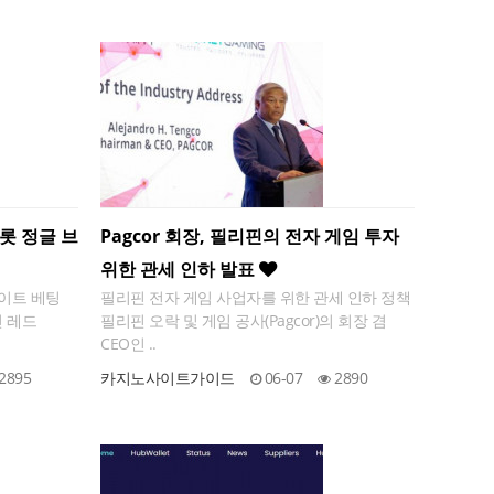
롯 정글 브
Pagcor 회장, 필리핀의 전자 게임 투자
위한 관세 인하 발표
사이트 베팅
필리핀 전자 게임 사업자를 위한 관세 인하 정책
 레드
필리핀 오락 및 게임 공사(Pagcor)의 회장 겸
CEO인 ..
2895
카지노사이트가이드
06-07
2890