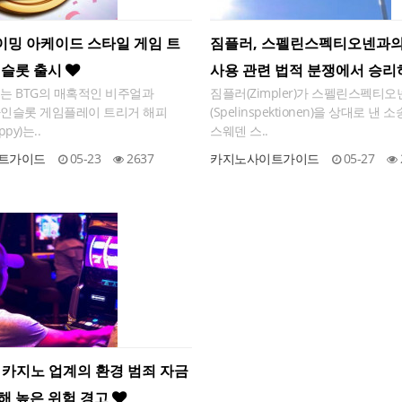
밍 아케이드 스타일 게임 트
짐플러, 스펠린스펙티오넨과의 
 슬롯 출시
사용 관련 법적 분쟁에서 승
는 BTG의 매혹적인 비주얼과
짐플러(Zimpler)가 스펠린스펙티오
인슬롯 게임플레이 트리거 해피
(Spelinspektionen)을 상대로 낸
ppy)는..
스웨덴 스..
트가이드
05-23
2637
카지노사이트가이드
05-27
 카지노 업계의 환경 범죄 자금
해 높은 위험 경고