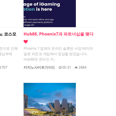
노 코스모
Hub88, Phoenix7과 파트너십을 맺다
발전으로 인해
Phoenix 7 업체의 온라인 슬롯은 서양 테마와
 중심부에
일본 파친코 게임에서 영감을 받았습니다.
Hub88은 온라인 카..
2707
카지노사이트가이드
05-31
2684