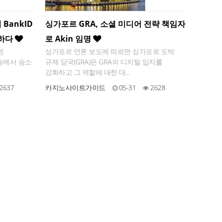
BankID
싱가포르 GRA, 소셜 미디어 전략 책임자
리하다
로 Akin 임명
넨
싱가포르 언론 보도에 따르면 싱가포르 도박
 소송에서 승소
규제 당국(GRA)은 GRA의 디지털 입지를
강화하고 그 역할에 대한 대..
2637
카지노사이트가이드
05-31
2628