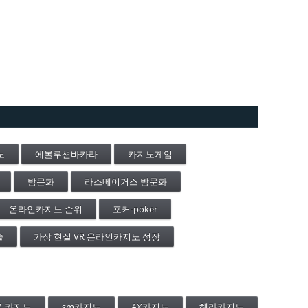
노
에볼루션바카라
카지노게임
밤문화
라스베이거스 밤문화
온라인카지노 순위
포커-poker
술
가상 현실 VR 온라인카지노 성장
킹카지노
sm카지노
AX카지노
헤라카지노