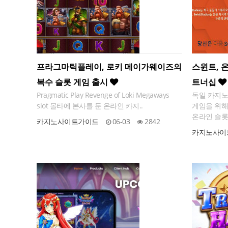
프라그마틱플레이, 로키 메이가웨이즈의
스윈트, 
복수 슬롯 게임 출시
트너십
Pragmatic Play Revenge of Loki Megaways
독일 카지노
slot 몰타에 본사를 둔 온라인 카지..
게임을 위해
온라인 슬롯
카지노사이트가이드
06-03
2842
카지노사이