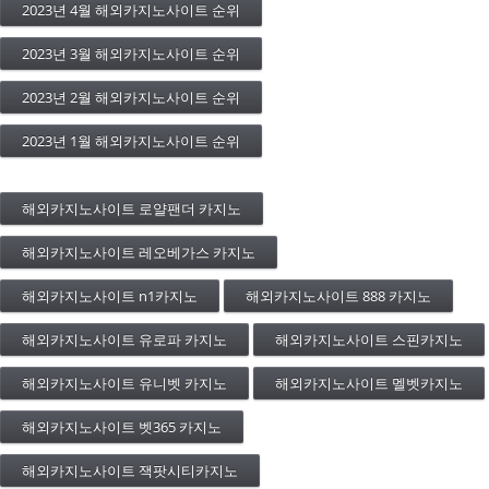
2023년 4월 해외카지노사이트 순위
2023년 3월 해외카지노사이트 순위
2023년 2월 해외카지노사이트 순위
2023년 1월 해외카지노사이트 순위
해외카지노사이트 로얄팬더 카지노
해외카지노사이트 레오베가스 카지노
해외카지노사이트 n1카지노
해외카지노사이트 888 카지노
해외카지노사이트 유로파 카지노
해외카지노사이트 스핀카지노
해외카지노사이트 유니벳 카지노
해외카지노사이트 멜벳카지노
해외카지노사이트 벳365 카지노
해외카지노사이트 잭팟시티카지노