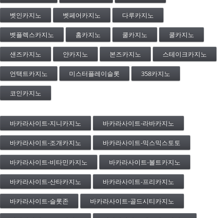
벳인카지노
벳페어카지노
다루카지노
벳플렉스카지노
홈카지노
쿨카지노
쿨카지노
샌즈카지노
얀카지노
본즈카지노
스테이크카지노
언택트카지노
미스터플레이슬롯
358카지노
코인카지노
바카라사이트-지니카지노
바카라사이트-라바카지노
바카라사이트-조개카지노
바카라사이트-믹스믹스토토
바카라사이트-비타민카지노
바카라사이트-볼트카지노
바카라사이트-산타카지노
바카라사이트-프리카지노
바카라사이트-슬롯존
바카라사이트-골드시티카지노