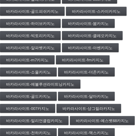
바카라사이트-골드피쉬카지노
바카라사이트-스카이카지노
바카라사이트-하이브카지노
바카라사이트-붐카지노
바카라사이트-빅토리카지노
바카라사이트-클레오카지노
바카라사이트-알파벳카지노
바카라사이트-아벤카지노
바카라사이트-m7카지노
바카라사이트-fm카지노
바카라사이트-소울카지노
바카라사이트-더존카지노
바카라사이트-에볼루션라이트닝카지노
바카라사이트-골드카지노
바카라사이트-달마카지노
바카라사이트-007카지노
바카라사이트-샹그릴라카지노
바카라사이트-밀리언클럽카지노
바카라사이트-예스벳88카지노
바카라사이트-천하카지노
바카라사이트-맥스카지노