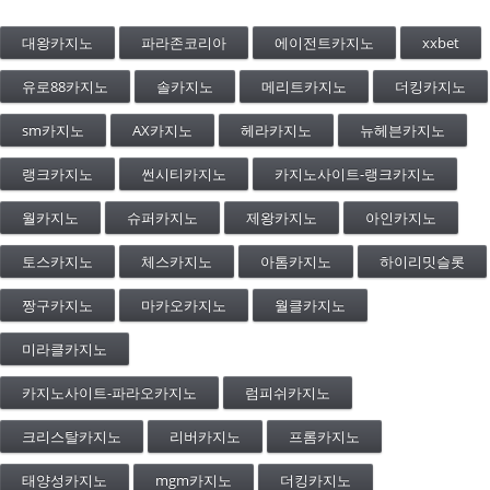
대왕카지노
파라존코리아
에이전트카지노
xxbet
유로88카지노
솔카지노
메리트카지노
더킹카지노
sm카지노
AX카지노
헤라카지노
뉴헤븐카지노
랭크카지노
썬시티카지노
카지노사이트-랭크카지노
월카지노
슈퍼카지노
제왕카지노
아인카지노
토스카지노
체스카지노
아톰카지노
하이리밋슬롯
짱구카지노
마카오카지노
월클카지노
미라클카지노
카지노사이트-파라오카지노
럼피쉬카지노
크리스탈카지노
리버카지노
프롬카지노
태양성카지노
mgm카지노
더킹카지노