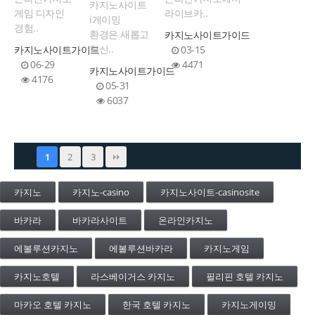
카지노사이트
게임 디자인
라이브카..
i게이밍
경험..
환경은 새롭고
카지노사이트가이드
혁신..
카지노사이트가이드
03-15
06-29
4471
카지노사이트가이드
4176
05-31
6037
2
3
1
카지노
카지노-casino
카지노사이트-casinosite
바카라
바카라사이트
온라인카지노
에볼루션카지노
에볼루션바카라
카지노게임
카지노호텔
라스베이거스 카지노
필리핀 호텔 카지노
마카오 호텔 카지노
한국 호텔 카지노
카지노게이밍