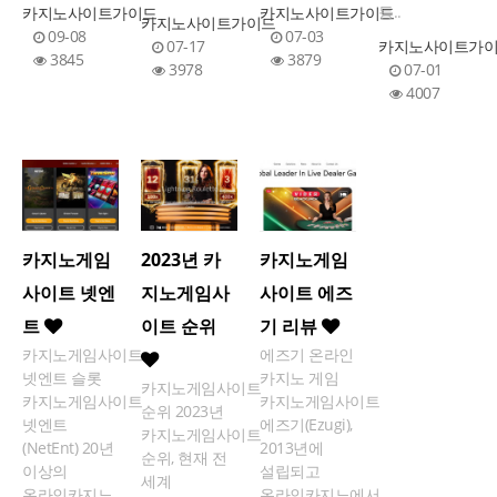
등..
카지노사이트가이드
카지노사이트가이드
카지노사이트가이드
09-08
07-03
07-17
카지노사이트가
3845
3879
3978
07-01
4007
카지노게임
2023년 카
카지노게임
사이트 넷엔
지노게임사
사이트 에즈
트
이트 순위
기 리뷰
카지노게임사이트
에즈기 온라인
넷엔트 슬롯
카지노 게임
카지노게임사이트
카지노게임사이트
카지노게임사이트
순위 2023년
넷엔트
에즈기(Ezugi),
카지노게임사이트
(NetEnt) 20년
2013년에
순위, 현재 전
이상의
설립되고
세계
온라인카지노
온라인카지노에서