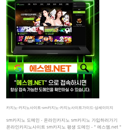
카지노-카지노사이트-sm카지노-카지노사이트가이드-상세이미지
sm카지노 도메인 - 온라인카지노 sm카지노 가입하러가기
온라인카지노사이트 sm카지노 평생 도메인 - " 에스엠.net "