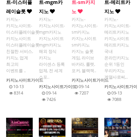
트-미스터플
트-mgm카
트-sm카지
트-메리트카
레이슬롯
지노
노
지노
카지노-
카지노-
카지노-
카지노-
카지노사이트-
카지노사이트-
카지노사이트-
카지노사이트-
미스터플레이슬롯
mgm카지노
sm카지노
메리트카지노
카지노사이트
카지노사이트
카지노사이트
카지노사이트
미스터플레이슬롯
mgm카지노
sm카지노
메리트카지노
친절한 서비스,
해외 정식
카지노 슬롯
국내
카지노 업계
카지노
게임, 라이브
온라인카지노
최고의
라이센스 등록
바카라, 룰렛,
순위 1등인
이벤트를 ..
업체, 전 세계
포커, 블랙잭..
우리카지노
스포..
계열사로써,..
카지노사이트가이드
카지노사이트가이드
10-13
카지노사이트가이드
09-14
카지노사이트가
8314
09-14
7207
09-13
7426
7088