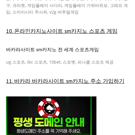
구, 크라켓, 게임플레이 사다리, 게임플레이 가위바위보, 그래프 게
임, 스카이시티 주사위, v2g 버추얼게임
10. 온라인카지노사이트 sm카지노 스포츠 게임
바카라사이트 sm카지노 전 세계 스포츠게임
ug 스포츠, ibc 스포츠, 10bet, 스포벳, 피나클 스포츠 제공
11. 바카라 바카라사이트 sm카지노 주소 가입하기