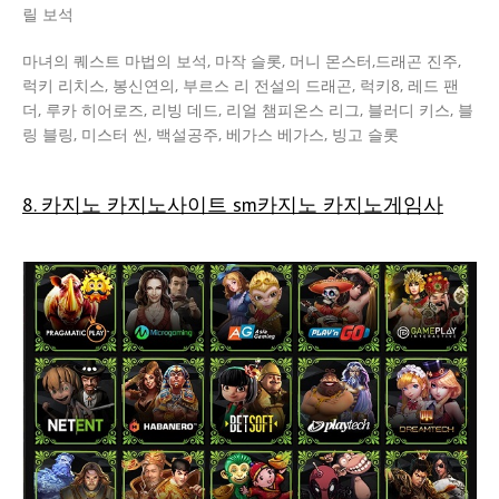
릴 보석
마녀의 퀘스트 마법의 보석, 마작 슬롯, 머니 몬스터,드래곤 진주,
럭키 리치스, 봉신연의, 부르스 리 전설의 드래곤, 럭키8, 레드 팬
더, 루카 히어로즈, 리빙 데드, 리얼 챔피온스 리그, 블러디 키스, 블
링 블링, 미스터 씬, 백설공주, 베가스 베가스, 빙고 슬롯
8. 카지노 카지노사이트 sm카지노 카지노게임사