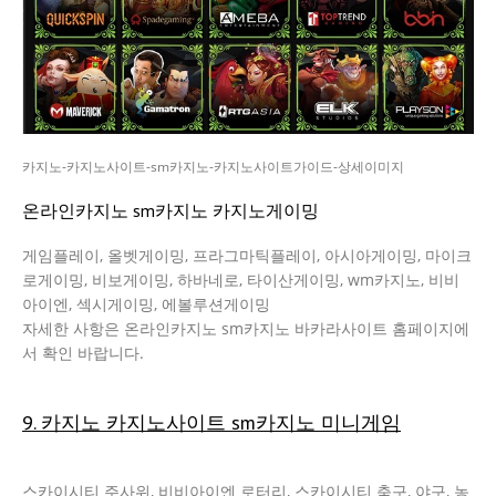
카지노-카지노사이트-sm카지노-카지노사이트가이드-상세이미지
온라인카지노 sm카지노 카지노게이밍
게임플레이, 올벳게이밍, 프라그마틱플레이, 아시아게이밍, 마이크
로게이밍, 비보게이밍, 하바네로, 타이산게이밍, wm카지노, 비비
아이엔, 섹시게이밍, 에볼루션게이밍
자세한 사항은 온라인카지노 sm카지노 바카라사이트 홈페이지에
서 확인 바랍니다.
9. 카지노 카지노사이트 sm카지노 미니게임
스카이시티 주사위, 비비아이엔 로터리, 스카이시티 축구, 야구, 농