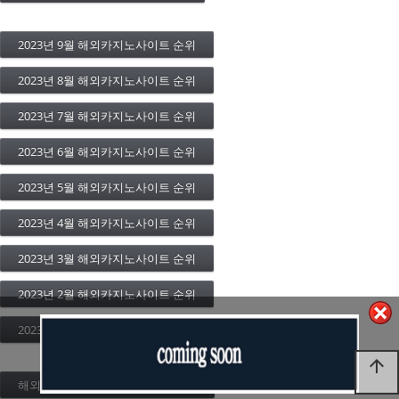
2023년 9월 해외카지노사이트 순위
2023년 8월 해외카지노사이트 순위
2023년 7월 해외카지노사이트 순위
2023년 6월 해외카지노사이트 순위
2023년 5월 해외카지노사이트 순위
2023년 4월 해외카지노사이트 순위
2023년 3월 해외카지노사이트 순위
2023년 2월 해외카지노사이트 순위
2023년 1월 해외카지노사이트 순위
arrow_upward
해외카지노사이트 로얄팬더 카지노