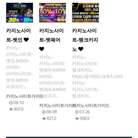
카지노사이
카지노사이
카지노사이
트-벳인
트-벳페어
트-랭크카지
카지노-
노
카지노사이트-
카지노-
카지노-
벳인-betinn
카지노사이트-
카지노사이트-
바카라-
벳페어-betfair
랭크카지노
바카라사이트-
바카라-
https://p10032.rank7.com/
벳인-betinn
바카라사이트-
카지노-
바로가기 ..
벳페어-betfair
카지노사이트-
바로가기..
랭크카지..
카지노사이트가이드
08-10
카지노사이트가이드
카지노사이트가이드
8010
08-09
07-26
8212
9063