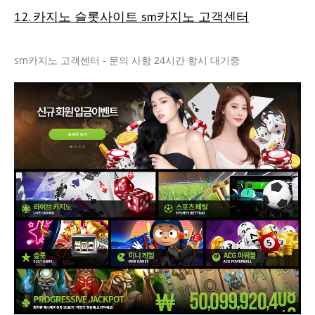
12. 카지노 슬롯사이트 sm카지노 고객센터
sm카지노 고객센터 - 문의 사항 24시간 항시 대기중