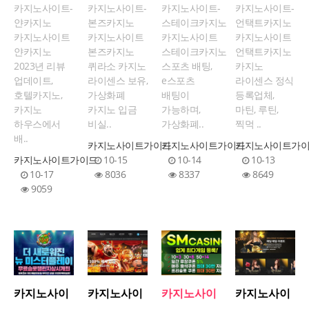
카지노사이트-
카지노사이트-
카지노사이트-
카지노사이트-
얀카지노
본즈카지노
스테이크카지노
언택트카지노
카지노사이트
카지노사이트
카지노사이트
카지노사이트
얀카지노
본즈카지노
스테이크카지노
언택트카지노
2023년 리뷰
퀴라소 카지노
스포츠 배팅,
카지노
업데이트,
라이센스 보유,
e스포츠
라이센스 정식
호텔카지노,
가상화폐
배팅이
등록업체,
카지노
카지노 입금
가능하며,
마틴, 루틴,
하우스에서
비실..
가상화폐..
찍먹 ..
배..
카지노사이트가이드
카지노사이트가이드
카지노사이트가
카지노사이트가이드
10-15
10-14
10-13
10-17
8036
8337
8649
9059
카지노사이
카지노사이
카지노사이
카지노사이