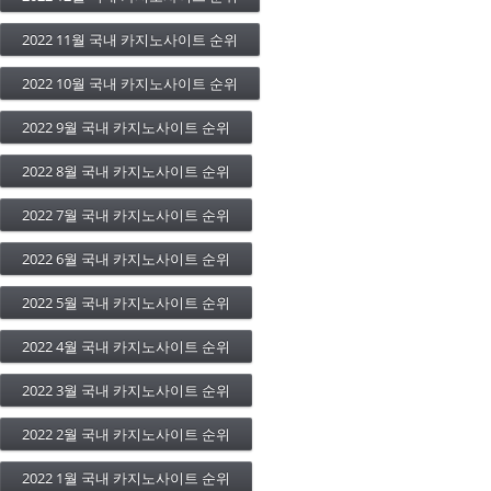
2022 11월 국내 카지노사이트 순위
2022 10월 국내 카지노사이트 순위
2022 9월 국내 카지노사이트 순위
2022 8월 국내 카지노사이트 순위
2022 7월 국내 카지노사이트 순위
2022 6월 국내 카지노사이트 순위
2022 5월 국내 카지노사이트 순위
2022 4월 국내 카지노사이트 순위
2022 3월 국내 카지노사이트 순위
2022 2월 국내 카지노사이트 순위
2022 1월 국내 카지노사이트 순위