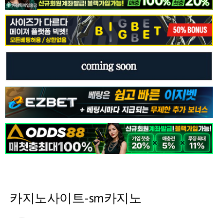
카지노사이트-sm카지노