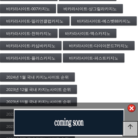
바카라사이트-007카지노
바카라사이트-샹그릴라카지노
바카라사이트-밀리언클럽카지노
바카라사이트-예스벳88카지노
바카라사이트-천하카지노
바카라사이트-맥스카지노
바카라사이트-카심바카지노
바카라사이트-다이아몬드7카지노
바카라사이트-플러스카지노
바카라사이트-퍼스트카지노
2024년 1월 국내 카지노사이트 순위
2023년 12월 국내 카지노사이트 순위
2023년 11월 국내 카지노사이트 순위
2023년 10월 국내 카지노사이트 순위
arrow_upward
2023년 9월 국내 카지노사이트 순위