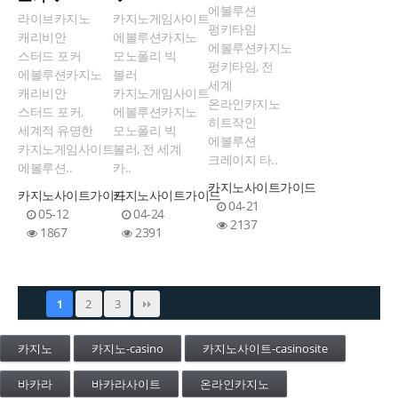
에볼루션
라이브카지노
카지노게임사이트
펑키타임
캐리비안
에볼루션카지노
에볼루션카지노
스터드 포커
모노폴리 빅
펑키타임, 전
에볼루션카지노
볼러
세계
캐리비안
카지노게임사이트
온라인카지노
스터드 포커,
에볼루션카지노
히트작인
세계적 유명한
모노폴리 빅
에볼루션
카지노게임사이트
볼러, 전 세계
크레이지 타..
에볼루션..
카..
카지노사이트가이드
카지노사이트가이드
카지노사이트가이드
04-21
05-12
04-24
2137
1867
2391
2
3
1
카지노
카지노-casino
카지노사이트-casinosite
바카라
바카라사이트
온라인카지노