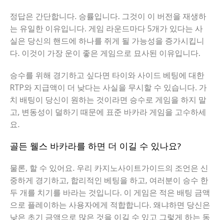
정답은 간단합니다. 승률입니다. 그것이 이 버전을 재생하
는 유일한 이유입니다. 게임 라운드마다 5개가 있다는 사
실은 당신의 핸드에 하나를 쥐게 될 가능성을 증가시킵니
다. 이것이 가장 운이 좋은 게임으로 묘사된 이유입니다.
승수를 위해 경기하고 싶다면 타이와 사이드 베팅에 대한
RTP와 지급액이 더 낮다는 사실을 무시할 수 있습니다. 가
치 배팅이 당신이 원하는 것이라면 승수로 게임을 하지 말
고, 변동성이 덜하기 때문에 표준 바카라 게임을 고수하세
요.
골든 웰스 바카라를 하면 더 이길 수 있나요?
물론, 할 수 있어요. 우리 카지노사이트가이드의 조언은 신
중하게 경기하고, 합리적인 베팅을 하고, 여러분이 승수 한
두 개를 치기를 바라는 것입니다. 이 게임은 적은 배팅 금액
으로 플레이하는 사용자에게 적합합니다. 왜냐하면 당신은
낮은 초기 금액으로 많은 것을 이길 수 있고 그렇게 하는 동