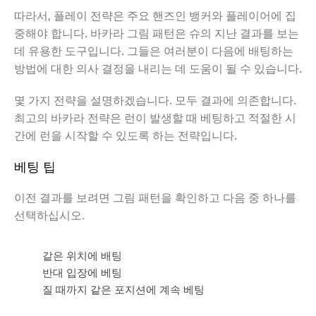
따라서, 플레이 전략은 주요 핸즈인 뱅커와 플레이어에 집
중해야 합니다. 바카라 그림 패턴은 슈의 지난 결과를 보는
데 유용한 도구입니다. 그들은 여러분이 다음에 배팅하는
방법에 대한 의사 결정을 내리는 데 도움이 될 수 있습니다.
몇 가지 전략을 설명하겠습니다. 모두 결과에 의존합니다.
최고의 바카라 전략은 런이 발생할 때 베팅하고 적절한 시
간에 런을 시작할 수 있도록 하는 전략입니다.
베팅 팁
이전 결과를 보려면 그림 패턴을 확인하고 다음 중 하나를
선택하십시오.
같은 위치에 배팅
반대 입장에 베팅
질 때까지 같은 포지션에 계속 베팅