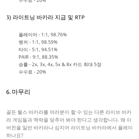
3) 라이트닝 바카라 지급 및 RTP
플레이어 - 1:1, 98.76%
뱅커 - 1:1, 98.59%
타이 - 5:1, 94.51%
PAIR - 9:1, ​​88.35%
승률 - 2x, 3x, 4x, 5x & 8x 카드 최대 5장
수수료 - 20%
6. 마무리
골든 웰스 바카라를 여러분이 할 수 있는 다른 라이브 바카
라 게임들과 맥락을 맞추어 봐야 한다고 생각합니다. 왜 이
버전을 일반 바카라나 심지어 라이트닝 바카라에서 플레이
하나요?