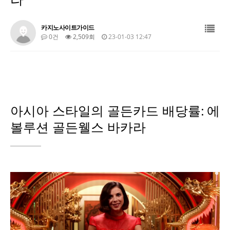
카지노사이트가이드
0건
2,509회
23-01-03 12:47
아시아 스타일의 골든카드 배당률: 에
볼루션 골든웰스 바카라