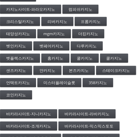
카지노사이트-파라오카지노
럼피쉬카지노
크리스탈카지노
리버카지노
프롬카지노
태양성카지노
mgm카지노
더킹카지노
벳인카지노
벳페어카지노
다루카지노
벳플렉스카지노
홈카지노
쿨카지노
쿨카지노
샌즈카지노
얀카지노
본즈카지노
스테이크카지노
언택트카지노
미스터플레이슬롯
358카지노
코인카지노
바카라사이트-지니카지노
바카라사이트-라바카지노
바카라사이트-조개카지노
바카라사이트-믹스믹스토토