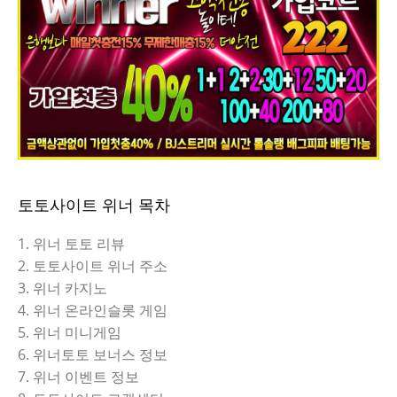
토토사이트 위너 목차
1. 위너 토토 리뷰
2. 토토사이트 위너 주소
3. 위너 카지노
4. 위너 온라인슬롯 게임
5. 위너 미니게임
6. 위너토토 보너스 정보
7. 위너 이벤트 정보