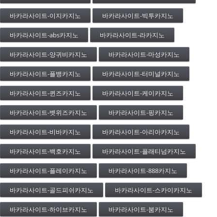
바카라사이트-이지카지노
바카라사이트-빅투카지노
바카라사이트-abs카지노
바카라사이트-라카지노
바카라사이트-양귀비카지노
바카라사이트-마성카지노
바카라사이트-플뱅카지노
바카라사이트-터미널카지노
바카라사이트-퀸즈카지노
바카라사이트-케이카지노
바카라사이트-벳위즈카지노
바카라사이트-핑카지노
바카라사이트-비바카지노
바카라사이트-아리아카지노
바카라사이트-백호카지노
바카라사이트-플래티넘카지노
바카라사이트-플레이카지노
바카라사이트-888카지노
바카라사이트-골드피쉬카지노
바카라사이트-스카이카지노
바카라사이트-하이브카지노
바카라사이트-붐카지노