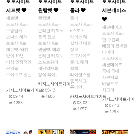
토토사이트
토토사이트
토토사이트
토토사이트
제트벳
원탑벳
룰라
세븐데이즈
제트벳
원탑벳
룰라
토토사이트 -
토토사이트 -
토토사이트 -
세븐데이즈
보증업체
온라인 카지노
e스포츠
토토사이트 -
보너스 혜택
등록 정보
라이브 BJ
한 주간의
토토사이트
토토사이트
실시간 베팅
베팅의 완벽한
제트벳, 먹튀
원탑벳, 해외
정보
타이밍
없이 10년
온라인 카지노
토토사이트
토토사이트
이상 안정적인
소프트웨어
룰라, 해외
세븐데이즈,
운영을
제공업체를
합법
국내 최대
보여주고 있는
정식 라이..
라이센스를
자본력을
..
등록하고,
바탕으로
카지노사이트가이드
온라인 ..
최고의 ..
카지노사이트가이드
09-13
09-14
1606
카지노사이트가이드
카지노사이트가
1285
08-02
07-13
1657
1795