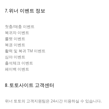
7. 위너 이벤트 정보
첫충/매충 이벤트
복귀자 이벤트
룰렛 이벤트
복권 이벤트
활력 및 복귀 TM 이벤트
심야 이벤트
출석체크 이벤트
페이백 이벤트
8. 토토사이트 고객센터
위너 토토의 고객지원팀은 24시간 이용하실 수 있습니다.