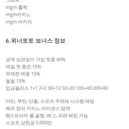
그래프
mgm 홀짝
mgm카지노
mgm 바카라
6. 위너토토 보너스 정보
금액 상관없이 가입 첫충 40%
매일 첫 충전 15%
무제한 매충 15%
돌발 15%
입금플러스 1+1 2+2 30+12 50+20 100+40 200+80
마틴, 루틴, 단폴, 스포츠 무제재 시스템 배팅
해외 정식 카지노 라이센스 탑재
BJ스트리머 롤 솔랭, 배그, 피파 베팅 가능
스포츠 상한금 5,000만