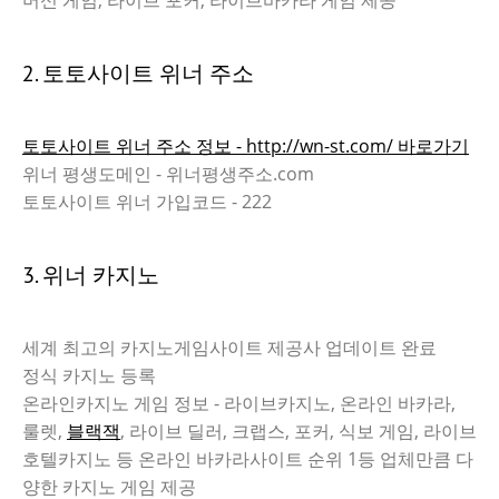
머신 게임, 라이브 포커, 라이브바카라 게임 제공
2. 토토사이트 위너 주소
토토사이트 위너 주소 정보 - http://wn-st.com/ 바로가기
위너 평생도메인 - 위너평생주소.com
토토사이트 위너 가입코드 - 222
3. 위너 카지노
세계 최고의 카지노게임사이트 제공사 업데이트 완료
정식 카지노 등록
온라인카지노 게임 정보 - 라이브카지노, 온라인 바카라,
룰렛,
블랙잭
, 라이브 딜러, 크랩스, 포커, 식보 게임, 라이브
호텔카지노 등 온라인 바카라사이트 순위 1등 업체만큼 다
양한 카지노 게임 제공