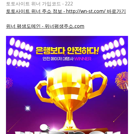
토토사이트 위너 가입코드 - 222
토토사이트 위너 주소 정보 - http://wn-st.com/ 바로가기
위너 평생도메인 - 위너평생주소.com