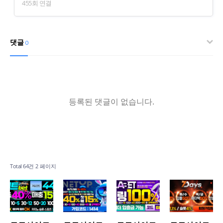
455회 연결
댓글
0
등록된 댓글이 없습니다.
Total 64건
2 페이지