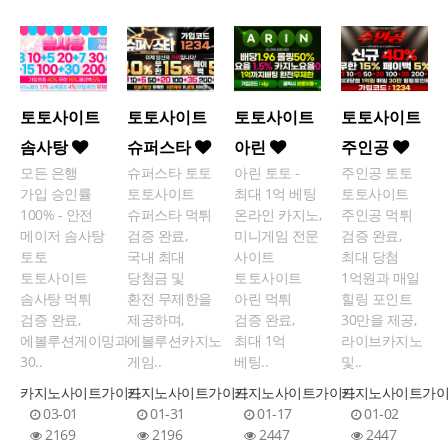
토토사이트
토토사이트
토토사이트
토토사이트
솜사탕
슈퍼스타
아린
주인공
모든 은행
슈퍼스타 토토
아린 토토 -
주인공 토토
가입 승인률
토토사이트
최대 1억 베팅
토토사이트
100% - 안전
슈퍼스타 먹튀
온라인 카지노,
주인공 먹튀
메이저 솜사탕
검증 완료,
미니게임 전문
검증 완료,
토토
국내 최대
사이트
최대 당첨
토토사이트
당첨금 및
토토사이트
1억원과 매일
솜사탕 먹튀
환전 무제한을
아린 먹튀
힐링 포인트
검증 완료,
제공하며,
검증 완료,
30만을 제공,
에볼루션게이밍과
에볼루션카지노
최대 1억
라이브카지노
30..
게임..
베팅..
및..
카지노사이트가이드
카지노사이트가이드
카지노사이트가이드
카지노사이트가
03-01
01-31
01-17
01-02
2169
2196
2447
2447