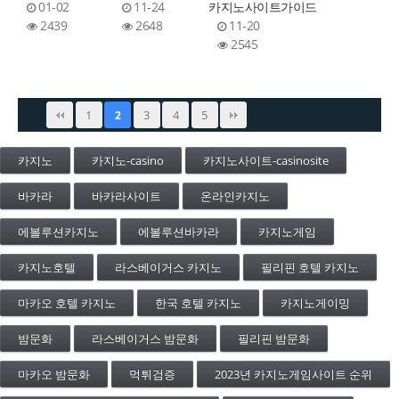
01-02
11-24
카지노사이트가이드
2439
2648
11-20
2545
1
3
4
5
2
카지노
카지노-casino
카지노사이트-casinosite
바카라
바카라사이트
온라인카지노
에볼루션카지노
에볼루션바카라
카지노게임
카지노호텔
라스베이거스 카지노
필리핀 호텔 카지노
마카오 호텔 카지노
한국 호텔 카지노
카지노게이밍
밤문화
라스베이거스 밤문화
필리핀 밤문화
마카오 밤문화
먹튀검증
2023년 카지노게임사이트 순위