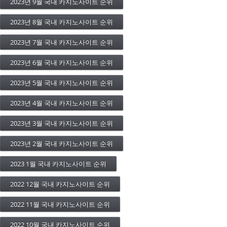
2023년 9월 국내 카지노사이트 순위
2023년 8월 국내 카지노사이트 순위
2023년 7월 국내 카지노사이트 순위
2023년 6월 국내 카지노사이트 순위
2023년 5월 국내 카지노사이트 순위
2023년 4월 국내 카지노사이트 순위
2023년 3월 국내 카지노사이트 순위
2023년 2월 국내 카지노사이트 순위
2023 1월 국내 카지노사이트 순위
2022 12월 국내 카지노사이트 순위
2022 11월 국내 카지노사이트 순위
2022 10월 국내 카지노사이트 순위