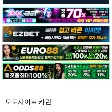
토토사이트 카린