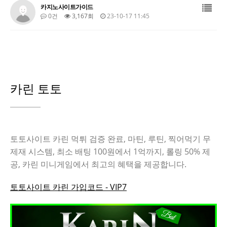
카지노사이트가이드
0건
3,167회
23-10-17 11:45
카린 토토
토토사이트 카린 먹튀 검증 완료, 마틴, 루틴, 찍어먹기 무
제재 시스템, 최소 배팅 100원에서 1억까지, 롤링 50% 제
공, 카린 미니게임에서 최고의 혜택을 제공합니다.
토토사이트 카린 가입코드 - VIP7