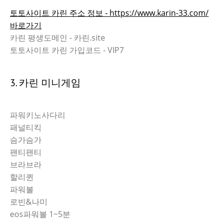
토토사이트 카린 주소 정보 - https://www.karin-33.com/
바로가기
카린 평생도메인 - 카린.site
토토사이트 카린 가입코드 - VIP7
3. 카린 미니게임
파워키노사다리
패널티킥
슴가슴가
팬티팬티
브라브라
할리퀸
파워볼
로빈&나미
eos파워볼 1~5분