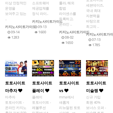
이상 안정적인
소프트웨어
룰라, 해외
세븐데이즈,
운영을
제공업체를
합법
국내 최대
보여주고 있는
정식 라이..
라이센스를
자본력을
..
등록하고,
바탕으로
카지노사이트가이드
온라인 ..
최고의 ..
카지노사이트가이드
09-13
09-14
1600
카지노사이트가이드
카지노사이트가
1283
08-02
07-13
1650
1785
토토사이트
토토사이트
토토사이트
토토사이트
마추자
플레이
vs
미슐랭
마추자
플레이
mma에서
신규 가입
토토사이트 -
토토사이트 -
새롭게
회원 40%
온라인 카지노
레볼루션
리뉴얼된 토토
보너스 오퍼 -
홀덤 포커 P2P
입플보너스
사이트 - vs
미슐랭 토토