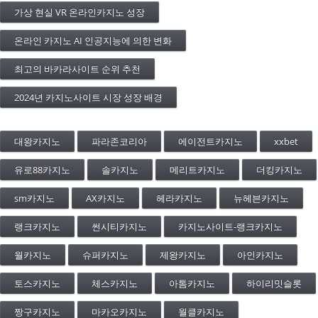
가상 현실 VR 온라인카지노 성장
온라인 카지노 AI 인공지능에 의한 변화
최고의 바카라사이트 순위 추천
2024년 카지노사이트 시장 성장 배경
대왕카지노
파라존코리아
에이전트카지노
xxbet
유로88카지노
솔카지노
메리트카지노
더킹카지노
sm카지노
AX카지노
헤라카지노
뉴헤븐카지노
랭크카지노
썬시티카지노
카지노사이트-랭크카지노
월카지노
슈퍼카지노
제왕카지노
아인카지노
토스카지노
체스카지노
아톰카지노
하이리밋슬롯
짱구카지노
마카오카지노
월클카지노