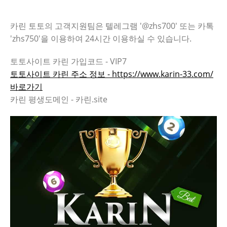
카린 토토의 고객지원팀은 텔레그램 '@zhs700' 또는 카톡
'zhs750'을 이용하여 24시간 이용하실 수 있습니다.
토토사이트 카린 가입코드 - VIP7
토토사이트 카린 주소 정보 - https://www.karin-33.com/
바로가기
카린 평생도메인 - 카린.site