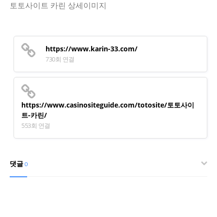
토토사이트 카린 상세이미지
https://www.karin-33.com/
730회 연결
https://www.casinositeguide.com/totosite/토토사이
트-카린/
553회 연결
댓글
0