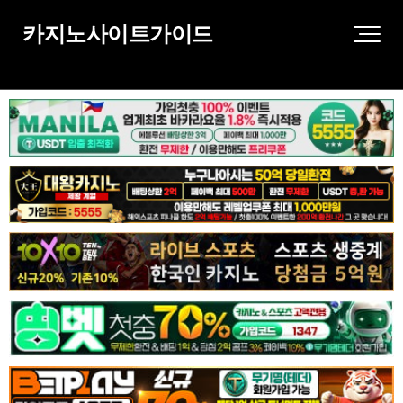
카지노사이트가이드