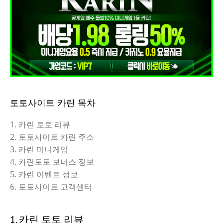
토토사이트 카린 목차
1. 카린 토토 리뷰
2. 토토사이트 카린 주소
3. 카린 미니게임
4. 카린토토 보너스 정보
5. 카린 이벤트 정보
6. 토토사이트 고객센터
1. 카린 토토 리뷰