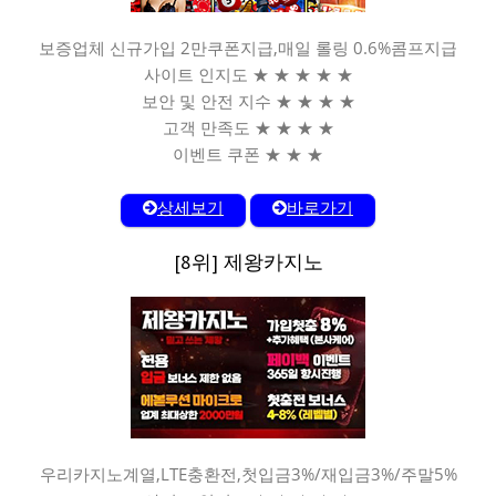
보증업체 신규가입 2만쿠폰지급,매일 롤링 0.6%콤프지급
사이트 인지도 ★ ★ ★ ★ ★
보안 및 안전 지수 ★ ★ ★ ★
고객 만족도 ★ ★ ★ ★
이벤트 쿠폰 ★ ★ ★
상세보기
바로가기
[8위] 제왕카지노
우리카지노계열,LTE충환전,첫입금3%/재입금3%/주말5%