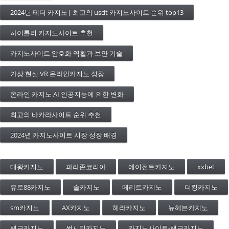
2024년 테더 카지노| 최고의 usdt 카지노사이트 순위 top13
하이롤러 카지노사이트 추천
카지노사이트 암호화 역활과 보안 기술
가상 현실 VR 온라인카지노 성장
온라인 카지노 AI 인공지능에 의한 변화
최고의 바카라사이트 순위 추천
2024년 카지노사이트 시장 성장 배경
대왕카지노
파라존코리아
에이전트카지노
xxbet
유로88카지노
솔카지노
메리트카지노
더킹카지노
sm카지노
AX카지노
헤라카지노
뉴헤븐카지노
랭크카지노
썬시티카지노
카지노사이트-랭크카지노