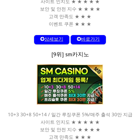
사이트 인지도 ★ ★ ★ ★ ★
보안 및 안전 지수 ★ ★ ★ ★
고객 만족도 ★ ★ ★
이벤트 쿠폰 ★ ★ ★
상세보기
바로가기
[9위] sm카지노
10+3 30+8 50+14 / 일간 루징쿠폰 5%/매주 출석 30만 지급
사이트 인지도 ★ ★ ★ ★ ★
보안 및 안전 지수 ★ ★ ★ ★
고객 만족도 ★ ★ ★