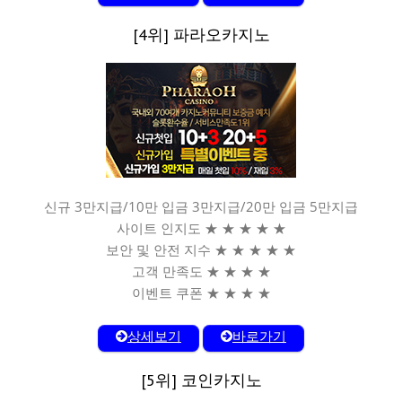
[4위] 파라오카지노
신규 3만지급/10만 입금 3만지급/20만 입금 5만지급
사이트 인지도 ★ ★ ★ ★ ★
보안 및 안전 지수 ★ ★ ★ ★ ★
고객 만족도 ★ ★ ★ ★
이벤트 쿠폰 ★ ★ ★ ★
상세보기
바로가기
[5위] 코인카지노