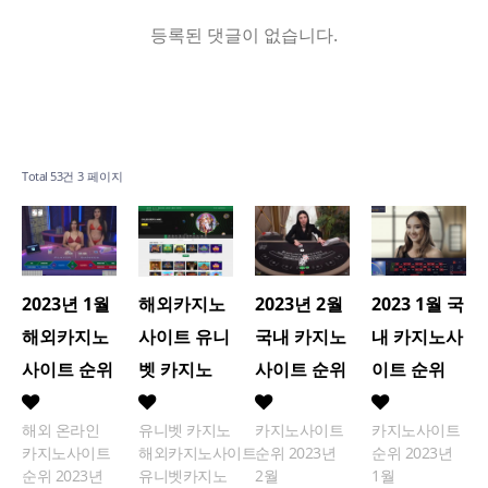
등록된 댓글이 없습니다.
Total 53건
3 페이지
2023년 1월
해외카지노
2023년 2월
2023 1월 국
해외카지노
사이트 유니
국내 카지노
내 카지노사
사이트 순위
벳 카지노
사이트 순위
이트 순위
해외 온라인
유니벳 카지노
카지노사이트
카지노사이트
카지노사이트
해외카지노사이트
순위 2023년
순위 2023년
순위 2023년
유니벳카지노
2월
1월