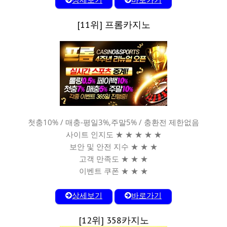
[11위] 프롬카지노
첫충10% / 매충-평일3%,주말5% / 충환전 제한없음
사이트 인지도 ★ ★ ★ ★ ★
보안 및 안전 지수 ★ ★ ★
고객 만족도 ★ ★ ★
이벤트 쿠폰 ★ ★ ★
상세보기
바로가기
[12위] 358카지노