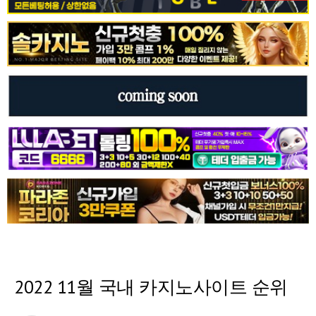
2022 11월 국내 카지노사이트 순위