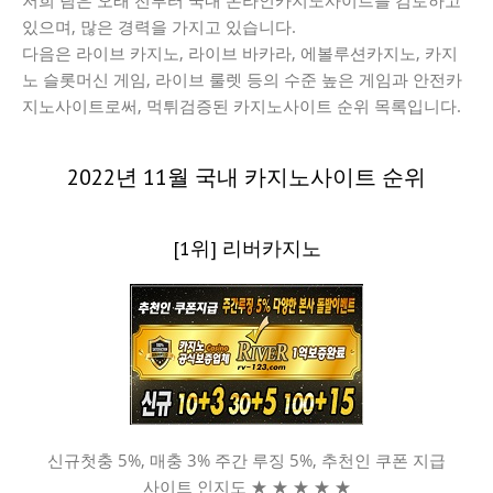
저희 팀은 오래 전부터 국내 온라인카지노사이트를 검토하고
있으며, 많은 경력을 가지고 있습니다.
다음은 라이브 카지노, 라이브 바카라, 에볼루션카지노, 카지
노 슬롯머신 게임, 라이브 룰렛 등의 수준 높은 게임과 안전카
지노사이트로써, 먹튀검증된 카지노사이트 순위 목록입니다.
2022년 11월 국내 카지노사이트 순위
[1위] 리버카지노
신규첫충 5%, 매충 3% 주간 루징 5%, 추천인 쿠폰 지급
사이트 인지도 ★ ★ ★ ★ ★