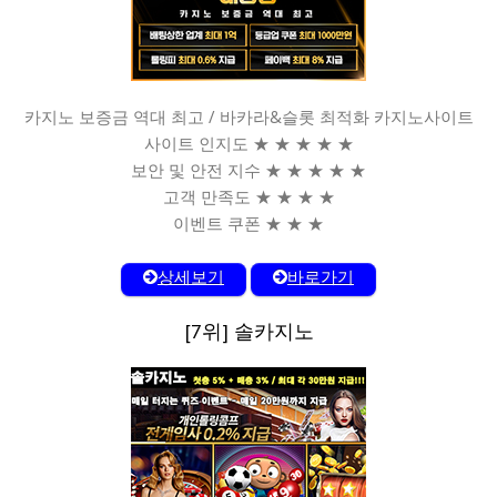
카지노 보증금 역대 최고 / 바카라&슬롯 최적화 카지노사이트
사이트 인지도 ★ ★ ★ ★ ★
보안 및 안전 지수 ★ ★ ★ ★ ★
고객 만족도 ★ ★ ★ ★
이벤트 쿠폰 ★ ★ ★
상세보기
바로가기
[7위] 솔카지노