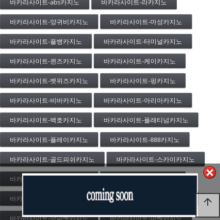
바카라사이트-abs카지노
바카라사이트-라카지노
바카라사이트-양귀비카지노
바카라사이트-마성카지노
바카라사이트-플뱅카지노
바카라사이트-터미널카지노
바카라사이트-퀸즈카지노
바카라사이트-케이카지노
바카라사이트-벳위즈카지노
바카라사이트-핑카지노
바카라사이트-비바카지노
바카라사이트-아리아카지노
바카라사이트-백호카지노
바카라사이트-플래티넘카지노
바카라사이트-플레이카지노
바카라사이트-888카지노
바카라사이트-골드피쉬카지노
바카라사이트-스카이카지노
바카라사이트-하이브카지노
바카라사이트-붐카지노
바카라사이트-빅토리카지노
바카라사이트-클레오카지노
arrow_upward
바카라사이트-알파벳카지노
바카라사이트-아벤카지노