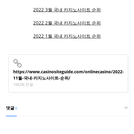
2022 3월 국내 카지노사이트 순위
2022 2월 국내 카지노사이트 순위
2022 1월 국내 카지노사이트 순위
https://www.casinositeguide.com/onlinecasino/2022-
11월-국내-카지노사이트-순위/
1042회 연결
댓글
0