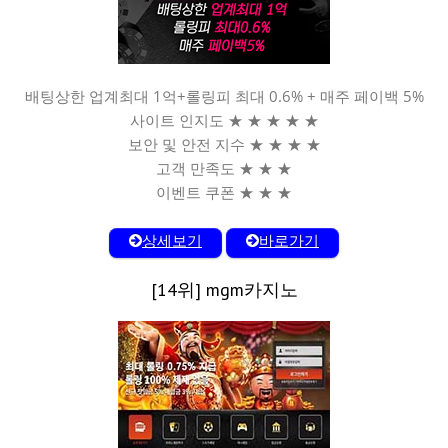
배팅상한 업계최대 1억+롤링피 최대 0.6% + 매주 페이백 5%
사이트 인지도 ★ ★ ★ ★ ★
보안 및 안전 지수 ★ ★ ★ ★
고객 만족도 ★ ★ ★
이벤트 쿠폰 ★ ★ ★
상세보기
바로가기
[14위] mgm카지노