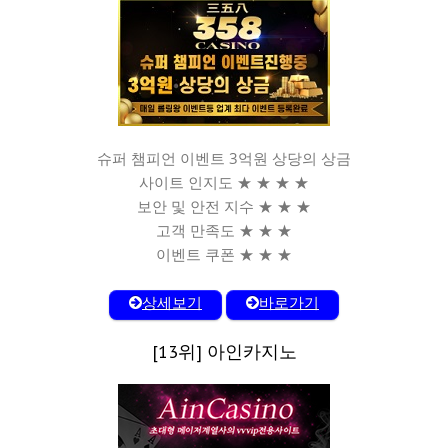
슈퍼 챔피언 이벤트 3억원 상당의 상금
사이트 인지도 ★ ★ ★ ★
보안 및 안전 지수 ★ ★ ★
고객 만족도 ★ ★ ★
이벤트 쿠폰 ★ ★ ★
상세보기
바로가기
[13위] 아인카지노