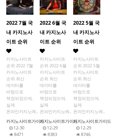
2022 7월 국
2022 6월 국
2022 5월 국
내 카지노사
내 카지노사
내 카지노사
이트 순위
이트 순위
이트 순위
카지노사이트
카지노사이트
카지노사이트
순위 2022 7월
순위 2022 6월
순위 2022 5월
카지노사이트
카지노사이트
카지노사이트
순위 최신
순위 최신
순위 최신
데이터를
데이터를
데이터를
바탕으로
바탕으로
바탕으로
책정되었으며,
책정되었으며,
책정되었으며,
실제
실제
실제
온라인카지노에..
온라인카지노에..
온라인카지노에..
카지노사이트가이드
카지노사이트가이드
카지노사이트가이드
12-30
12-29
12-29
8471
8383
8746