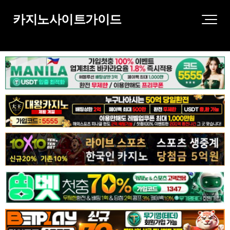
카지노사이트가이드