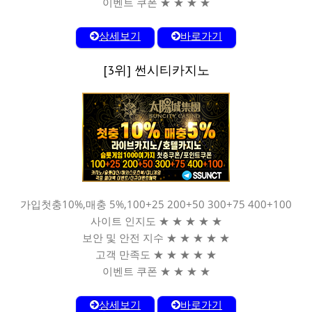
이벤트 쿠폰 ★ ★ ★ ★
상세보기
바로가기
[3위] 썬시티카지노
가입첫충10%,매충 5%,100+25 200+50 300+75 400+100
사이트 인지도 ★ ★ ★ ★ ★
보안 및 안전 지수 ★ ★ ★ ★ ★
고객 만족도 ★ ★ ★ ★ ★
이벤트 쿠폰 ★ ★ ★ ★
상세보기
바로가기