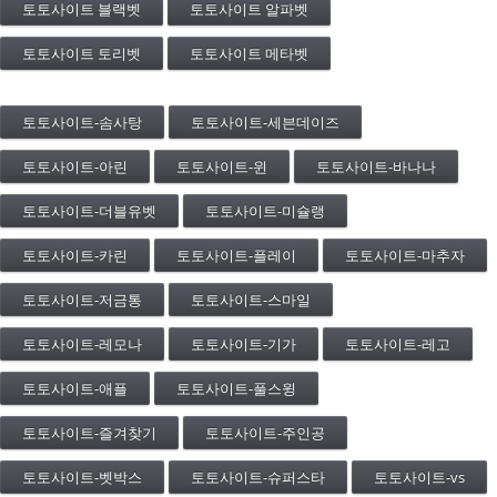
토토사이트 블랙벳
토토사이트 알파벳
토토사이트 토리벳
토토사이트 메타벳
토토사이트-솜사탕
토토사이트-세븐데이즈
토토사이트-아린
토토사이트-윈
토토사이트-바나나
토토사이트-더블유벳
토토사이트-미슐랭
토토사이트-카린
토토사이트-플레이
토토사이트-마추자
토토사이트-저금통
토토사이트-스마일
토토사이트-레모나
토토사이트-기가
토토사이트-레고
토토사이트-애플
토토사이트-풀스윙
토토사이트-즐겨찾기
토토사이트-주인공
토토사이트-벳박스
토토사이트-슈퍼스타
토토사이트-vs