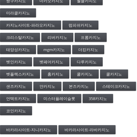
짱구카지노
마카오카지노
월클카지노
미라클카지노
카지노사이트-파라오카지노
럼피쉬카지노
크리스탈카지노
리버카지노
프롬카지노
태양성카지노
mgm카지노
더킹카지노
벳인카지노
벳페어카지노
다루카지노
벳플렉스카지노
홈카지노
쿨카지노
쿨카지노
샌즈카지노
얀카지노
본즈카지노
스테이크카지노
언택트카지노
미스터플레이슬롯
358카지노
코인카지노
바카라사이트-지니카지노
바카라사이트-라바카지노