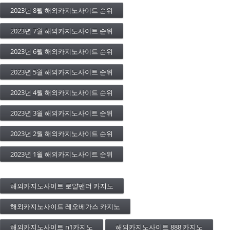
2023년 8월 해외카지노사이트 순위
2023년 7월 해외카지노사이트 순위
2023년 6월 해외카지노사이트 순위
2023년 5월 해외카지노사이트 순위
2023년 4월 해외카지노사이트 순위
2023년 3월 해외카지노사이트 순위
2023년 2월 해외카지노사이트 순위
2023년 1월 해외카지노사이트 순위
해외카지노사이트 로얄팬더 카지노
해외카지노사이트 레오베가스 카지노
해외카지노사이트 n1카지노
해외카지노사이트 888 카지노