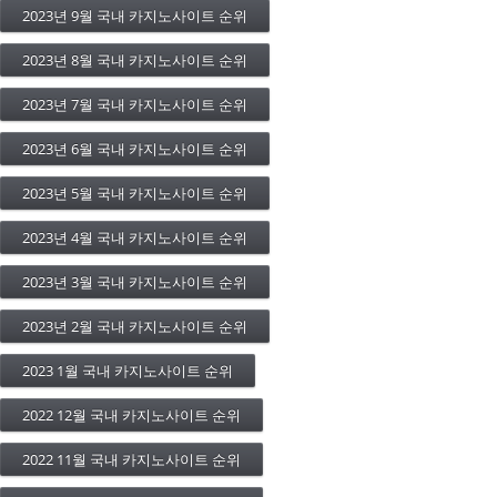
2023년 9월 국내 카지노사이트 순위
2023년 8월 국내 카지노사이트 순위
2023년 7월 국내 카지노사이트 순위
2023년 6월 국내 카지노사이트 순위
2023년 5월 국내 카지노사이트 순위
2023년 4월 국내 카지노사이트 순위
2023년 3월 국내 카지노사이트 순위
2023년 2월 국내 카지노사이트 순위
2023 1월 국내 카지노사이트 순위
2022 12월 국내 카지노사이트 순위
2022 11월 국내 카지노사이트 순위