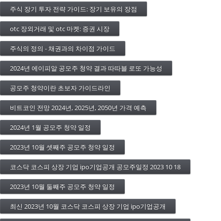
주식 장기 투자 전략 가이드: 장기 보유의 장점
otc 장외거래 및 otc 마켓: 증권 시장
주식의 정의 - 채권과의 차이점 가이드
2024년 에이피알 공모주 청약 결과 따따블 로또 가능성
공모주 청약이란 초보자 가이드라인
비트코인 전망 2024년, 2025년, 2050년 가격 예측
2024년 1월 공모주 청약 일정
2023년 10월 셋째주 공모주 청약 일정
코스닥 코스피 상장 기업 ipo기업공개 공모주일정 2023 10 18
2023년 10월 둘째주 공모주 청약 일정
최신 2023년 10월 코스닥 코스피 상장 기업 ipo기업공개