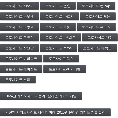
토토사이트-샤오미
토토사이트-윈윈
토토사이트-캡-cap
토토사이트-승부벳
토토사이트-나르샤
토토사이트-세븐
토토사이트-파랑새
토토사이트-로켓
토토사이트-부띠끄
토토사이트-정류장
토토사이트-h백화점
토토사이트-마켓
토토사이트-장난감
토토사이트-mma
토토사이트-베팅룸
토토사이트-슈퍼헐크
토토사이트-캡틴
토토사이트-에이전트
토토사이트-이기자벳
토토사이트-스타
2024년 카지노사이트 순위 - 온라인 카지노 게임
안전한 카지노사이트 시장의 미래: 2025년 온라인 카지노 기술 발전