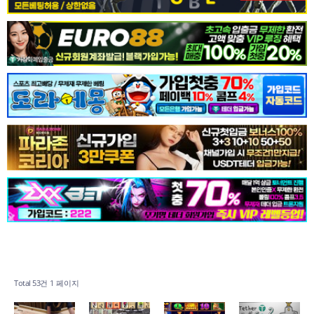
Total 53건
1 페이지