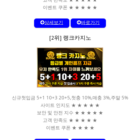
이벤트 쿠폰 ★ ★ ★ ★ ★
상세보기
바로가기
[2위] 랭크카지노
신규첫입금 5+1 10+3 20+5,첫충 10%,매충 3%,주말 5%
사이트 인지도 ★ ★ ★ ★ ★
보안 및 안전 지수 ★ ★ ★ ★ ★
고객 만족도 ★ ★ ★ ★ ★
이벤트 쿠폰 ★ ★ ★ ★