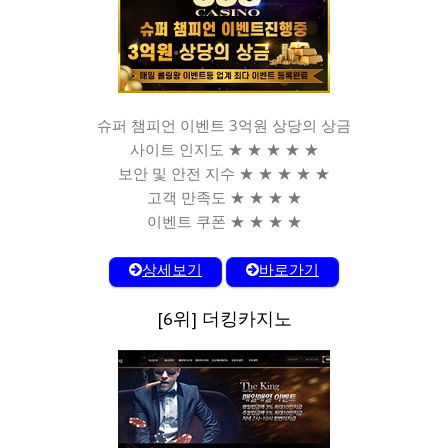
슈퍼 챔피언 이벤트 3억원 상당의 상금
사이트 인지도 ★ ★ ★ ★ ★
보안 및 안전 지수 ★ ★ ★ ★ ★
고객 만족도 ★ ★ ★ ★
이벤트 쿠폰 ★ ★ ★ ★
상세보기
바로가기
[6위] 더킹카지노