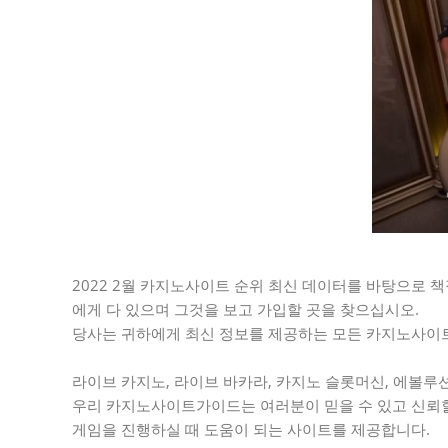
2022 2월 카지노사이트 순위 최신 데이터를 바탕으로
에게 다 있으며 그것을 보고 가입할 곳을 찾으십시오.
당사는 귀하에게 최신 정보를 제공하는 모든 카지노사이
라이브 카지노, 라이브 바카라, 카지노 슬롯머신, 에볼루
우리 카지노사이트가이드는 여러분이 믿을 수 있고 신뢰할
게임을 진행하실 때 도움이 되는 사이트를 제공합니다.