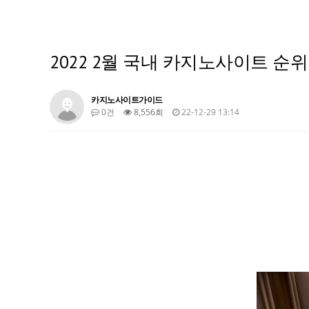
2022 2월 국내 카지노사이트 순위
카지노사이트가이드
0건
8,556회
22-12-29 13:14