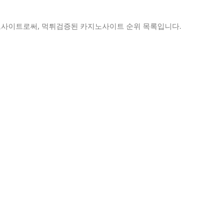
지노사이트로써, 먹튀검증된 카지노사이트 순위 목록입니다.