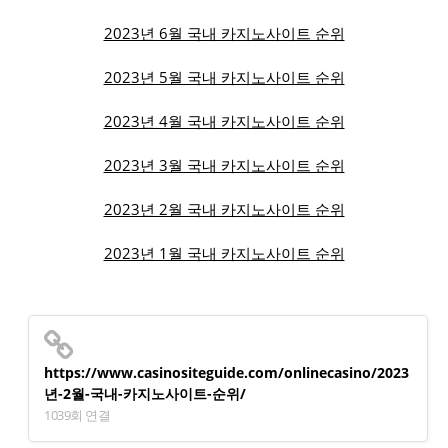
2023년 6월 국내 카지노사이트 순위
2023년 5월 국내 카지노사이트 순위
2023년 4월 국내 카지노사이트 순위
2023년 3월 국내 카지노사이트 순위
2023년 2월 국내 카지노사이트 순위
2023년 1월 국내 카지노사이트 순위
https://www.casinositeguide.com/onlinecasino/2023
년-2월-국내-카지노사이트-순위/
1039회 연결