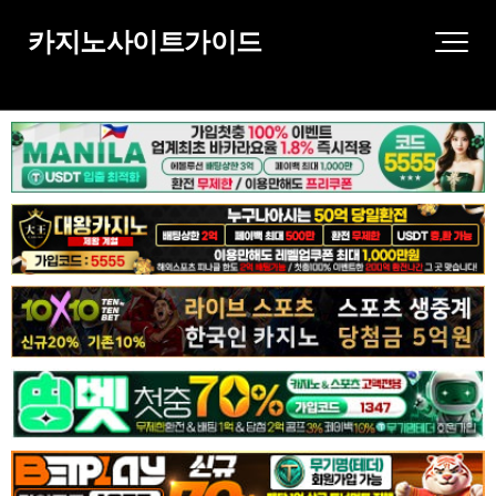
카지노사이트가이드