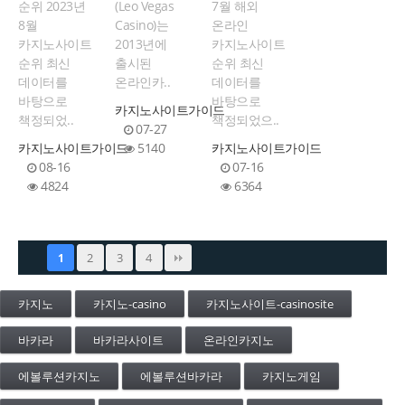
순위 2023년
(Leo Vegas
7월 해외
8월
Casino)는
온라인
카지노사이트
2013년에
카지노사이트
순위 최신
출시된
순위 최신
데이터를
온라인카..
데이터를
바탕으로
바탕으로
카지노사이트가이드
책정되었..
책정되었으..
07-27
카지노사이트가이드
5140
카지노사이트가이드
08-16
07-16
4824
6364
2
3
4
1
카지노
카지노-casino
카지노사이트-casinosite
바카라
바카라사이트
온라인카지노
에볼루션카지노
에볼루션바카라
카지노게임