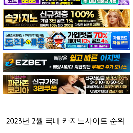
2023년 2월 국내 카지노사이트 순위