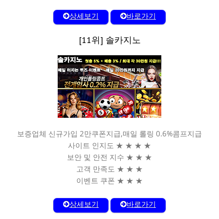
상세보기
바로가기
[11위] 솔카지노
보증업체 신규가입 2만쿠폰지급,매일 롤링 0.6%콤프지급
사이트 인지도 ★ ★ ★ ★
보안 및 안전 지수 ★ ★ ★
고객 만족도 ★ ★ ★
이벤트 쿠폰 ★ ★ ★
상세보기
바로가기