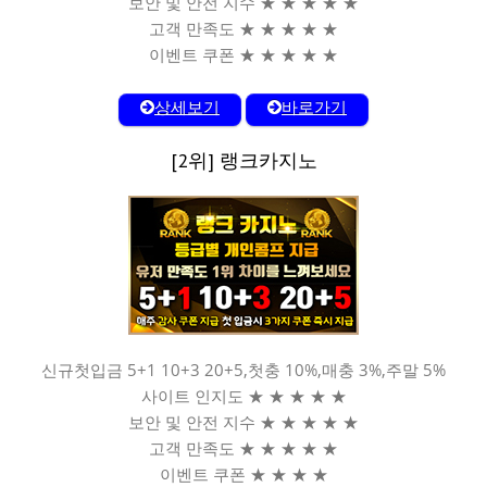
보안 및 안전 지수 ★ ★ ★ ★ ★
고객 만족도 ★ ★ ★ ★ ★
이벤트 쿠폰 ★ ★ ★ ★ ★
상세보기
바로가기
[2위] 랭크카지노
신규첫입금 5+1 10+3 20+5,첫충 10%,매충 3%,주말 5%
사이트 인지도 ★ ★ ★ ★ ★
보안 및 안전 지수 ★ ★ ★ ★ ★
고객 만족도 ★ ★ ★ ★ ★
이벤트 쿠폰 ★ ★ ★ ★