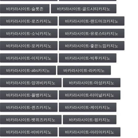
바카라사이트-슬롯존
바카라사이트-골드시티카지노
바카라사이트-로즈카지노
바카라사이트-랜드마크카지노
바카라사이트-소닉카지노
바카라사이트-유로스타카지노
바카라사이트-포커카지노
바카라사이트-좋은느낌카지노
바카라사이트-이지카지노
바카라사이트-빅투카지노
바카라사이트-abs카지노
바카라사이트-라카지노
바카라사이트-양귀비카지노
바카라사이트-마성카지노
바카라사이트-플뱅카지노
바카라사이트-터미널카지노
바카라사이트-퀸즈카지노
바카라사이트-케이카지노
바카라사이트-벳위즈카지노
바카라사이트-핑카지노
바카라사이트-비바카지노
바카라사이트-아리아카지노