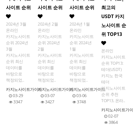
사이트 순위
사이트 순위
사이트 순위
최고의
USDT 카지
2024년 3월
2024년 2월
2024년 1월
노사이트 순
온라인
온라인
온라인
위 TOP13
카지노사이트
카지노사이트
카지노사이트
순위 2024년
순위 2024년
순위 2024년
3월
2월
1월
온라인
카지노사이트
카지노사이트
카지노사이트
카지노사이트
순위 최신
순위 최신
순위 최신
순위 TOP13:
데이터를
데이터를
데이터를
테더(USDT)
바탕으로
바탕으로
바탕으로
카지노 한국
책정되었..
책정되었..
책정되었..
테더
카지노사이트
카지노사이트가이드
카지노사이트가이드
카지노사이트가이드
순위 추천
03-29
03-07
03-06
TOP13, 온라..
3347
3427
3748
카지노사이트가
02-07
3864