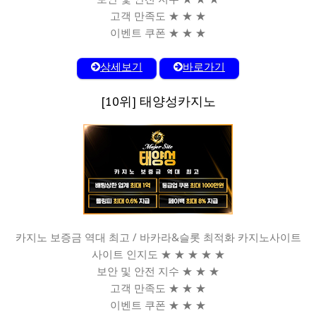
고객 만족도 ★ ★ ★
이벤트 쿠폰 ★ ★ ★
상세보기
바로가기
[10위] 태양성카지노
카지노 보증금 역대 최고 / 바카라&슬롯 최적화 카지노사이트
사이트 인지도 ★ ★ ★ ★ ★
보안 및 안전 지수 ★ ★ ★
고객 만족도 ★ ★ ★
이벤트 쿠폰 ★ ★ ★