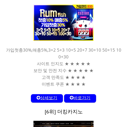
가입첫충30%,매충5%,3+2 5+3 10+5 20+7 30+10 50+15 10
0+30
사이트 인지도 ★ ★ ★ ★ ★
보안 및 안전 지수 ★ ★ ★ ★ ★
고객 만족도 ★ ★ ★ ★
이벤트 쿠폰 ★ ★ ★ ★
상세보기
바로가기
[6위] 더킹카지노