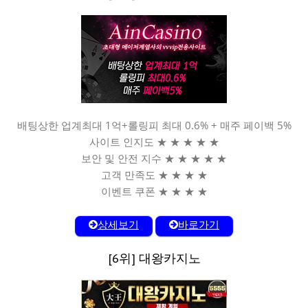
배팅상한 업계최대 1억+롤링피 최대 0.6% + 매주 페이백 5%
사이트 인지도 ★ ★ ★ ★ ★
보안 및 안전 지수 ★ ★ ★ ★ ★
고객 만족도 ★ ★ ★ ★
이벤트 쿠폰 ★ ★ ★ ★
상세보기
바로가기
[6위] 대왕카지노