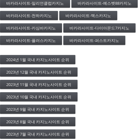
바카라사이트-밀리언클럽카지노
바카라사이트-예스벳88카지노
바카라사이트-천하카지노
바카라사이트-맥스카지노
바카라사이트-카심바카지노
바카라사이트-다이아몬드7카지노
바카라사이트-플러스카지노
바카라사이트-퍼스트카지노
2024년 1월 국내 카지노사이트 순위
2023년 12월 국내 카지노사이트 순위
2023년 11월 국내 카지노사이트 순위
2023년 10월 국내 카지노사이트 순위
2023년 9월 국내 카지노사이트 순위
2023년 8월 국내 카지노사이트 순위
2023년 7월 국내 카지노사이트 순위