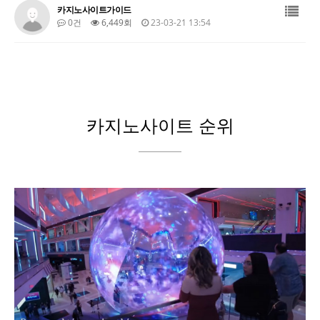
카지노사이트가이드
0건
6,449회
23-03-21 13:54
카지노사이트 순위