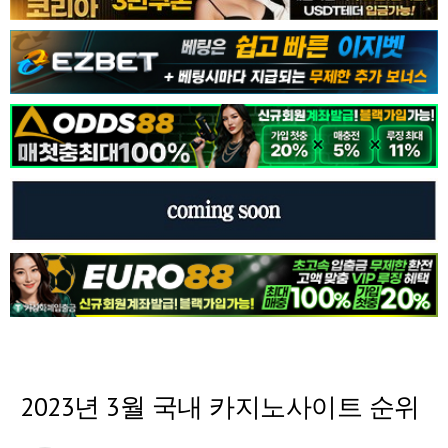
2023년 3월 국내 카지노사이트 순위