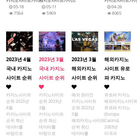
카지노사이트가이드
카지노사이트가이드
카지노사이트가
05-18
05-11
04-26
7564
5969
8065
2023년 4월
2023년 3월
2023년 3월
해외카지노
국내 카지노
국내 카지노
해외카지노
사이트 유로
사이트 순위
사이트 순위
사이트 순위
파 카지노
카지노사이트
카지노사이트
해외 온라인
유로파 카지노
순위 2023년
순위 2023년
카지노사이트
해외카지노사이
4월
3월
순위 2023년
유로파 카지노
카지노사이트
카지노사이트
3월
(Europa
순위 최신
순위 최신
해외카지노사이트
Casino),
데이터를
데이터를
순위 최신
2003년
바탕으로
바탕으로
데이터를
미국과