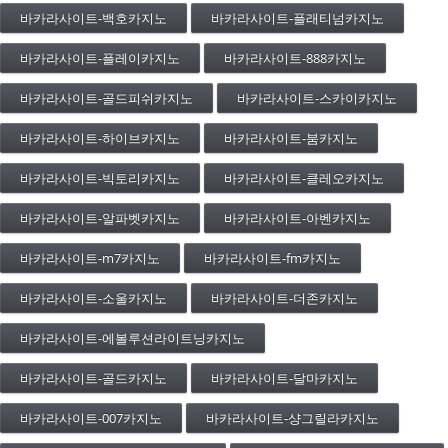
바카라사이트-백호카지노
바카라사이트-플래티넘카지노
바카라사이트-플레이카지노
바카라사이트-888카지노
바카라사이트-골드피쉬카지노
바카라사이트-스카이카지노
바카라사이트-하이브카지노
바카라사이트-붐카지노
바카라사이트-빅토리카지노
바카라사이트-클레오카지노
바카라사이트-알파벳카지노
바카라사이트-아벤카지노
바카라사이트-m7카지노
바카라사이트-fm카지노
바카라사이트-소울카지노
바카라사이트-더존카지노
바카라사이트-에볼루션라이트닝카지노
바카라사이트-골드카지노
바카라사이트-달마카지노
바카라사이트-007카지노
바카라사이트-샹그릴라카지노