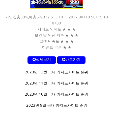
가입첫충30%,매충5%,3+2 5+3 10+5 20+7 30+10 50+15 10
0+30
사이트 인지도 ★ ★ ★
보안 및 안전 지수 ★ ★ ★
고객 만족도 ★ ★ ★
이벤트 쿠폰 ★ ★
상세보기
바로가기
2023년 12월 국내 카지노사이트 순위
2023년 11월 국내 카지노사이트 순위
2023년 10월 국내 카지노사이트 순위
2023년 9월 국내 카지노사이트 순위