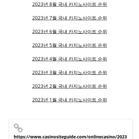
2023년 8월 국내 카지노사이트 순위
2023년 7월 국내 카지노사이트 순위
2023년 6월 국내 카지노사이트 순위
2023년 5월 국내 카지노사이트 순위
2023년 4월 국내 카지노사이트 순위
2023년 3월 국내 카지노사이트 순위
2023년 2월 국내 카지노사이트 순위
2023년 1월 국내 카지노사이트 순위
https://www.casinositeguide.com/onlinecasino/2023