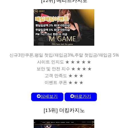
[12위] 메리트카지노
신규3만쿠폰,평일 첫입/재입금3%,주말 첫입금/재입금 5%
사이트 인지도 ★ ★ ★ ★ ★
보안 및 안전 지수 ★ ★ ★ ★
고객 만족도 ★ ★ ★
이벤트 쿠폰 ★ ★ ★
상세보기
바로가기
[13위] 더킹카지노