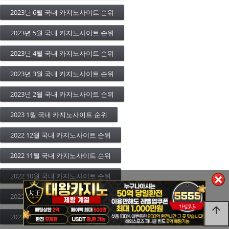
2023년 6월 국내 카지노사이트 순위
2023년 5월 국내 카지노사이트 순위
2023년 4월 국내 카지노사이트 순위
2023년 3월 국내 카지노사이트 순위
2023년 2월 국내 카지노사이트 순위
2023 1월 국내 카지노사이트 순위
2022 12월 국내 카지노사이트 순위
2022 11월 국내 카지노사이트 순위
2022 10월 국내 카지노사이트 순위
2022 9월 국내 카지노사이트 순위
arrow_upward
2022 8월 국내 카지노사이트 순위