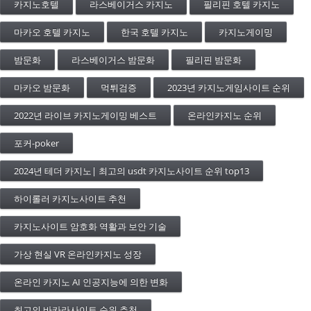
카지노호텔
라스베이거스 카지노
필리핀 호텔 카지노
마카오 호텔 카지노
한국 호텔 카지노
카지노게이밍
밤문화
라스베이거스 밤문화
필리핀 밤문화
마카오 밤문화
먹튀검증
2023년 카지노게임사이트 순위
2022년 라이브 카지노게이밍 베스트
온라인카지노 순위
포커-poker
2024년 테더 카지노| 최고의 usdt 카지노사이트 순위 top13
하이롤러 카지노사이트 추천
카지노사이트 암호화 역활과 보안 기술
가상 현실 VR 온라인카지노 성장
온라인 카지노 AI 인공지능에 의한 변화
최고의 바카라사이트 순위 추천