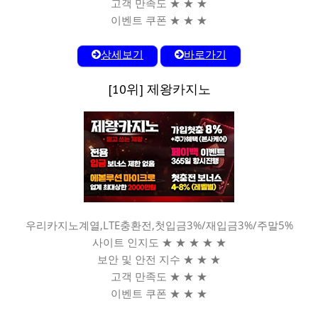
고객 만족도 ★ ★ ★
이벤트 쿠폰 ★ ★ ★
상세보기
바로가기
[10위] 제왕카지노
우리카지노계열,LTE충환전,첫입금3%/재입금3%/주말5%
사이트 인지도 ★ ★ ★ ★ ★
보안 및 안전 지수 ★ ★ ★
고객 만족도 ★ ★ ★
이벤트 쿠폰 ★ ★ ★