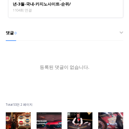
년-3월-국내-카지노사이트-순위/
1104회 연결
댓글
0
등록된 댓글이 없습니다.
Total 53건
2 페이지