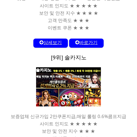
사이트 인지도 ★ ★ ★ ★ ★
보안 및 안전 지수 ★ ★ ★ ★
고객 만족도 ★ ★ ★
이벤트 쿠폰 ★ ★ ★
상세보기
바로가기
[9위] 솔카지노
보증업체 신규가입 2만쿠폰지급,매일 롤링 0.6%콤프지급
사이트 인지도 ★ ★ ★ ★ ★
보안 및 안전 지수 ★ ★ ★