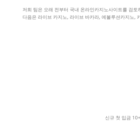
저희 팀은 오래 전부터 국내 온라인카지노사이트를 검토하
다음은 라이브 카지노, 라이브 바카라, 에볼루션카지노,
신규 첫 입금 10+