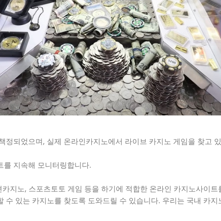
로 책정되었으며, 실제 온라인카지노에서 라이브 카지노 게임을 찾고
트를 지속해 모니터링합니다.
션카지노, 스포츠토토 게임 등을 하기에 적합한 온라인 카지노사이트
 수 있는 카지노를 찾도록 도와드릴 수 있습니다. 우리는 국내 카지