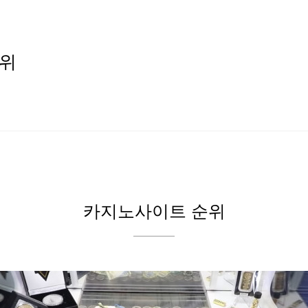
순위
카지노사이트 순위