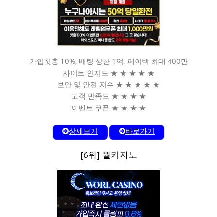
가입첫충 10%, 배팅 상한 1억, 페이백 최대 400만
사이트 인지도 ★ ★ ★ ★ ★
보안 및 안전 지수 ★ ★ ★ ★ ★
고객 만족도 ★ ★ ★ ★
이벤트 쿠폰 ★ ★ ★ ★
상세보기
바로가기
[6위] 월카지노