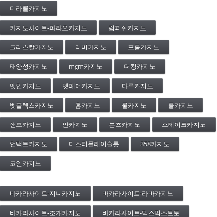
미라클카지노
카지노사이트-파라오카지노
럼피쉬카지노
크리스탈카지노
리버카지노
프롬카지노
태양성카지노
mgm카지노
더킹카지노
벳인카지노
벳페어카지노
다루카지노
벳플렉스카지노
홈카지노
쿨카지노
쿨카지노
샌즈카지노
얀카지노
본즈카지노
스테이크카지노
언택트카지노
미스터플레이슬롯
358카지노
코인카지노
바카라사이트-지니카지노
바카라사이트-라바카지노
바카라사이트-조개카지노
바카라사이트-믹스믹스토토