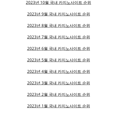
2023년 10월 국내 카지노사이트 순위
2023년 9월 국내 카지노사이트 순위
2023년 8월 국내 카지노사이트 순위
2023년 7월 국내 카지노사이트 순위
2023년 6월 국내 카지노사이트 순위
2023년 5월 국내 카지노사이트 순위
2023년 4월 국내 카지노사이트 순위
2023년 3월 국내 카지노사이트 순위
2023년 2월 국내 카지노사이트 순위
2023년 1월 국내 카지노사이트 순위