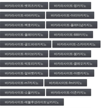
바카라사이트-벳위즈카지노
바카라사이트-핑카지노
바카라사이트-비바카지노
바카라사이트-아리아카지노
바카라사이트-백호카지노
바카라사이트-플래티넘카지노
바카라사이트-플레이카지노
바카라사이트-888카지노
바카라사이트-골드피쉬카지노
바카라사이트-스카이카지노
바카라사이트-하이브카지노
바카라사이트-붐카지노
바카라사이트-빅토리카지노
바카라사이트-클레오카지노
바카라사이트-알파벳카지노
바카라사이트-아벤카지노
바카라사이트-m7카지노
바카라사이트-fm카지노
바카라사이트-소울카지노
바카라사이트-더존카지노
바카라사이트-에볼루션라이트닝카지노