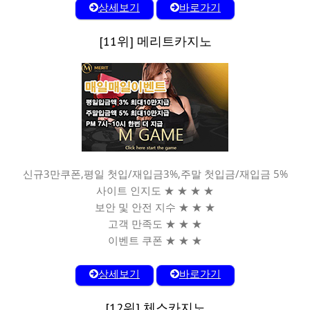
상세보기
바로가기
[11위] 메리트카지노
신규3만쿠폰,평일 첫입/재입금3%,주말 첫입금/재입금 5%
사이트 인지도 ★ ★ ★ ★
보안 및 안전 지수 ★ ★ ★
고객 만족도 ★ ★ ★
이벤트 쿠폰 ★ ★ ★
상세보기
바로가기
[12위] 체스카지노