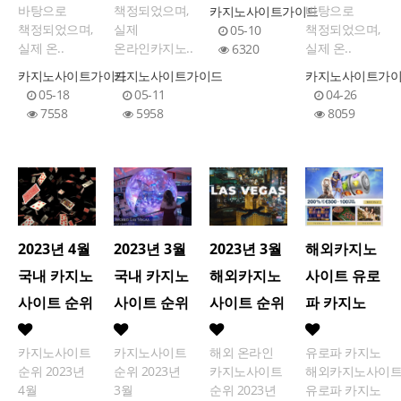
바탕으로
책정되었으며,
바탕으로
카지노사이트가이드
책정되었으며,
실제
책정되었으며,
05-10
실제 온..
온라인카지노..
실제 온..
6320
카지노사이트가이드
카지노사이트가이드
카지노사이트가
05-18
05-11
04-26
7558
5958
8059
2023년 4월
2023년 3월
2023년 3월
해외카지노
국내 카지노
국내 카지노
해외카지노
사이트 유로
사이트 순위
사이트 순위
사이트 순위
파 카지노
카지노사이트
카지노사이트
해외 온라인
유로파 카지노
순위 2023년
순위 2023년
카지노사이트
해외카지노사이
4월
3월
순위 2023년
유로파 카지노