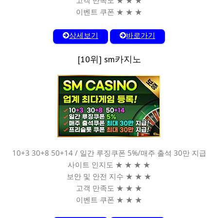
고객 만족도 ★ ★ ★
이벤트 쿠폰 ★ ★ ★
상세보기
바로가기
[10위] sm카지노
10+3 30+8 50+14 / 일간 루징쿠폰 5%/매주 출석 30만 지급
사이트 인지도 ★ ★ ★ ★
보안 및 안전 지수 ★ ★ ★
고객 만족도 ★ ★ ★
이벤트 쿠폰 ★ ★ ★