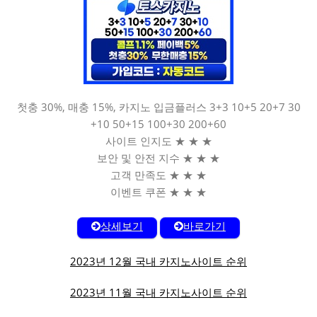
첫충 30%, 매충 15%, 카지노 입금플러스 3+3 10+5 20+7 30
+10 50+15 100+30 200+60
사이트 인지도 ★ ★ ★
보안 및 안전 지수 ★ ★ ★
고객 만족도 ★ ★ ★
이벤트 쿠폰 ★ ★ ★
상세보기
바로가기
2023년 12월 국내 카지노사이트 순위
2023년 11월 국내 카지노사이트 순위