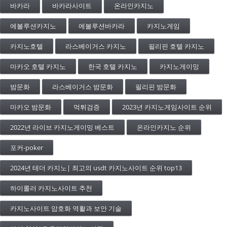
바카라
바카라사이트
온라인카지노
에볼루션카지노
에볼루션바카라
카지노게임
카지노호텔
라스베이거스 카지노
필리핀 호텔 카지노
마카오 호텔 카지노
한국 호텔 카지노
카지노게이밍
밤문화
라스베이거스 밤문화
필리핀 밤문화
마카오 밤문화
먹튀검증
2023년 카지노게임사이트 순위
2022년 라이브 카지노게이밍 베스트
온라인카지노 순위
포커-poker
2024년 테더 카지노| 최고의 usdt 카지노사이트 순위 top13
하이롤러 카지노사이트 추천
카지노사이트 암호화 역활과 보안 기술