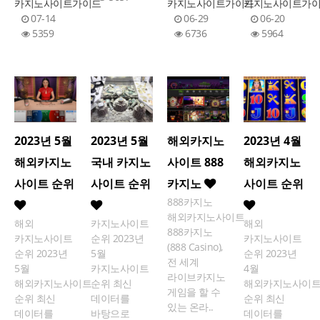
카지노사이트가이드
카지노사이트가이드
카지노사이트가
07-14
06-29
06-20
5359
6736
5964
2023년 5월
2023년 5월
해외카지노
2023년 4월
해외카지노
국내 카지노
사이트 888
해외카지노
사이트 순위
사이트 순위
카지노
사이트 순위
888카지노
해외카지노사이트
해외
카지노사이트
해외
888카지노
카지노사이트
순위 2023년
카지노사이트
(888 Casino),
순위 2023년
5월
순위 2023년
전 세계
5월
카지노사이트
4월
라이브카지노
해외카지노사이트
순위 최신
해외카지노사이
게임을 할 수
순위 최신
데이터를
순위 최신
있는 온라..
데이터를
바탕으로
데이터를