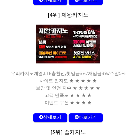
[4위] 제왕카지노
우리카지노계열,LTE충환전,첫입금3%/재입금3%/주말5%
사이트 인지도 ★ ★ ★ ★ ★
보안 및 안전 지수 ★ ★ ★ ★ ★
고객 만족도 ★ ★ ★ ★
이벤트 쿠폰 ★ ★ ★ ★
상세보기
바로가기
[5위] 솔카지노