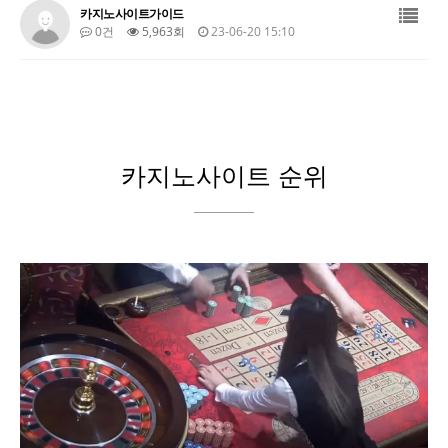
카지노사이트가이드
0건
5,963회
23-06-20 15:10
카지노사이트 순위