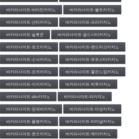
바카라사이트-비타민카지노
바카라사이트-볼트카지노
바카라사이트-산타카지노
바카라사이트-프리카지노
바카라사이트-슬롯존
바카라사이트-골드시티카지노
바카라사이트-로즈카지노
바카라사이트-랜드마크카지노
바카라사이트-소닉카지노
바카라사이트-유로스타카지노
바카라사이트-포커카지노
바카라사이트-좋은느낌카지노
바카라사이트-이지카지노
바카라사이트-빅투카지노
바카라사이트-abs카지노
바카라사이트-라카지노
바카라사이트-양귀비카지노
바카라사이트-마성카지노
바카라사이트-플뱅카지노
바카라사이트-터미널카지노
바카라사이트-퀸즈카지노
바카라사이트-케이카지노