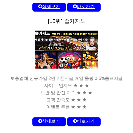
상세보기
바로가기
[13위] 솔카지노
보증업체 신규가입 2만쿠폰지급,매일 롤링 0.6%콤프지급
사이트 인지도 ★ ★ ★
보안 및 안전 지수 ★ ★ ★
고객 만족도 ★ ★ ★
이벤트 쿠폰 ★ ★ ★
상세보기
바로가기