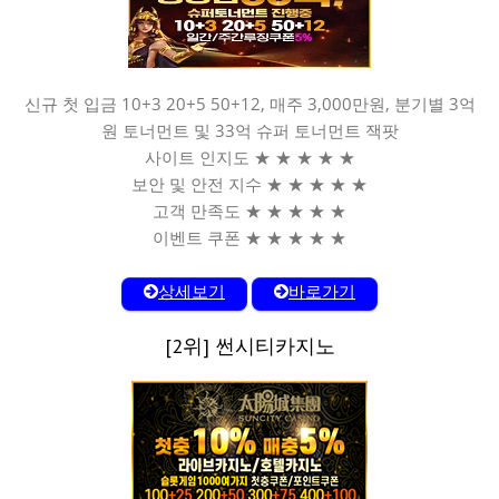
신규 첫 입금 10+3 20+5 50+12, 매주 3,000만원, 분기별 3억
원 토너먼트 및 33억 슈퍼 토너먼트 잭팟
사이트 인지도 ★ ★ ★ ★ ★
보안 및 안전 지수 ★ ★ ★ ★ ★
고객 만족도 ★ ★ ★ ★ ★
이벤트 쿠폰 ★ ★ ★ ★ ★
상세보기
바로가기
[2위] 썬시티카지노