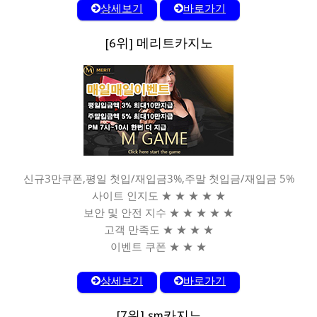
상세보기
바로가기
[6위] 메리트카지노
신규3만쿠폰,평일 첫입/재입금3%,주말 첫입금/재입금 5%
사이트 인지도 ★ ★ ★ ★ ★
보안 및 안전 지수 ★ ★ ★ ★ ★
고객 만족도 ★ ★ ★ ★
이벤트 쿠폰 ★ ★ ★
상세보기
바로가기
[7위] sm카지노