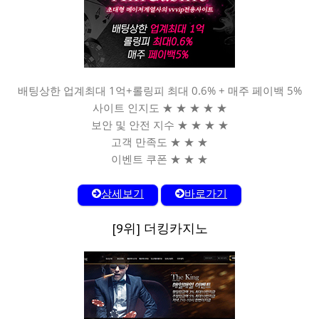
배팅상한 업계최대 1억+롤링피 최대 0.6% + 매주 페이백 5%
사이트 인지도 ★ ★ ★ ★ ★
보안 및 안전 지수 ★ ★ ★ ★
고객 만족도 ★ ★ ★
이벤트 쿠폰 ★ ★ ★
상세보기
바로가기
[9위] 더킹카지노