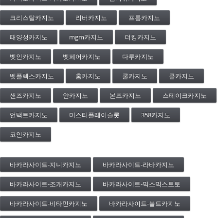
크리스탈카지노
리버카지노
프롬카지노
태양성카지노
mgm카지노
더킹카지노
벳인카지노
벳페어카지노
다루카지노
벳플렉스카지노
홈카지노
쿨카지노
쿨카지노
샌즈카지노
얀카지노
본즈카지노
스테이크카지노
언택트카지노
미스터플레이슬롯
358카지노
코인카지노
바카라사이트-지니카지노
바카라사이트-라바카지노
바카라사이트-조개카지노
바카라사이트-믹스믹스토토
바카라사이트-비타민카지노
바카라사이트-볼트카지노