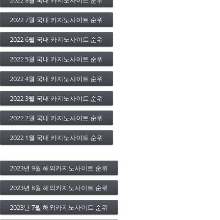
2022 8월 국내 카지노사이트 순위
2022 7월 국내 카지노사이트 순위
2022 6월 국내 카지노사이트 순위
2022 5월 국내 카지노사이트 순위
2022 4월 국내 카지노사이트 순위
2022 3월 국내 카지노사이트 순위
2022 2월 국내 카지노사이트 순위
2022 1월 국내 카지노사이트 순위
2023년 9월 해외카지노사이트 순위
2023년 8월 해외카지노사이트 순위
2023년 7월 해외카지노사이트 순위