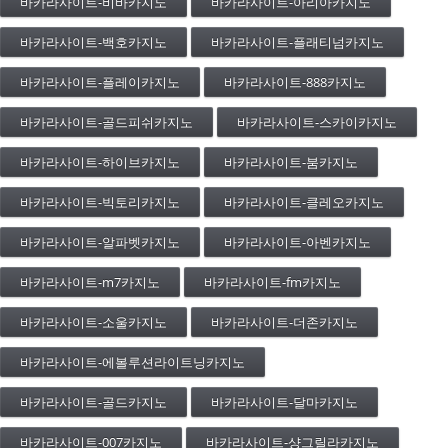
바카라사이트-비바카지노
바카라사이트-아리아카지노
바카라사이트-백호카지노
바카라사이트-플래티넘카지노
바카라사이트-플레이카지노
바카라사이트-888카지노
바카라사이트-골드피쉬카지노
바카라사이트-스카이카지노
바카라사이트-하이브카지노
바카라사이트-붐카지노
바카라사이트-빅토리카지노
바카라사이트-클레오카지노
바카라사이트-알파벳카지노
바카라사이트-아벤카지노
바카라사이트-m7카지노
바카라사이트-fm카지노
바카라사이트-소울카지노
바카라사이트-더존카지노
바카라사이트-에볼루션라이트닝카지노
바카라사이트-골드카지노
바카라사이트-달마카지노
바카라사이트-007카지노
바카라사이트-샹그릴라카지노