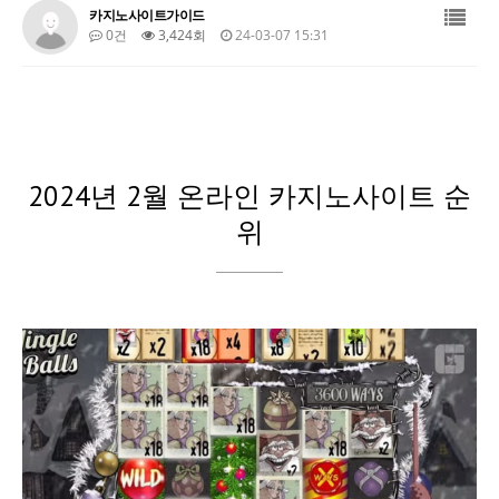
카지노사이트가이드
0건
3,424회
24-03-07 15:31
2024년 2월 온라인 카지노사이트 순
위