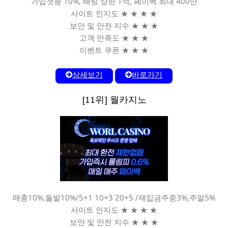
가입첫충 10%, 배팅 상한 1억, 페이백 최대 400만
사이트 인지도 ★ ★ ★ ★
보안 및 안전 지수 ★ ★ ★
고객 만족도 ★ ★ ★
이벤트 쿠폰 ★ ★ ★
상세보기
바로가기
[11위] 월카지노
매충10%,돌발10%/5+1 10+3 20+5 /재입금주중3%,주말5%
사이트 인지도 ★ ★ ★ ★
보안 및 안전 지수 ★ ★ ★