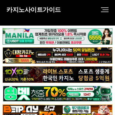
카지노사이트가이드