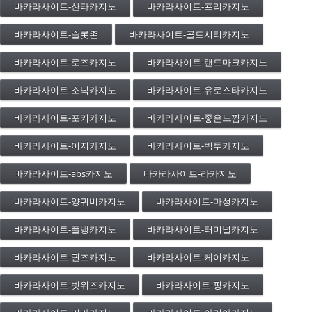
바카라사이트-산타카지노
바카라사이트-프리카지노
바카라사이트-슬롯존
바카라사이트-골드시티카지노
바카라사이트-로즈카지노
바카라사이트-랜드마크카지노
바카라사이트-소닉카지노
바카라사이트-유로스타카지노
바카라사이트-포커카지노
바카라사이트-좋은느낌카지노
바카라사이트-이지카지노
바카라사이트-빅투카지노
바카라사이트-abs카지노
바카라사이트-라카지노
바카라사이트-양귀비카지노
바카라사이트-마성카지노
바카라사이트-플뱅카지노
바카라사이트-터미널카지노
바카라사이트-퀸즈카지노
바카라사이트-케이카지노
바카라사이트-벳위즈카지노
바카라사이트-핑카지노