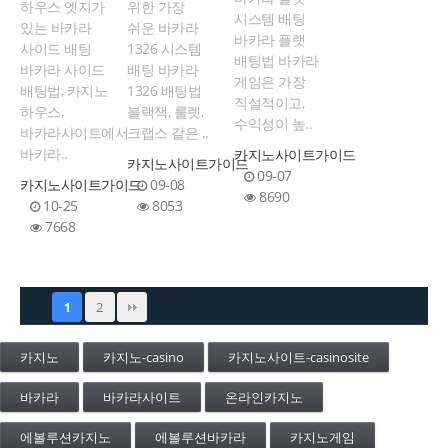
하우스 엣지가
위한 가장
시스템 배팅
있는 바카라
쉬운 바카라
바카라 플랫
사이드 배팅
1326 시스템
배팅법 바카라
바카라 사이드
배팅 바카라
게임은 가장
배팅법, 카지노
1326 배팅법
직설적이고,
하우스,
블랙잭, 룰렛,
수익성이 높..
바카라사이트에서
크랩스 같은 ..
바카라..
카지노사이트가이드
카지노사이트가이드
09-07
카지노사이트가이드
09-08
8690
10-25
8053
7668
2
1
카지노
카지노-casino
카지노사이트-casinosite
바카라
바카라사이트
온라인카지노
에볼루션카지노
에볼루션바카라
카지노게임