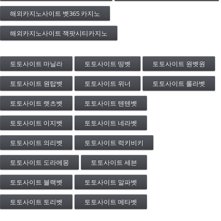
해외카지노사이트 벳365 카지노
해외카지노사이트 잭팟시티카지노
토토사이트 마닐라
토토사이트 띵벳
토토사이트 원벳원
토토사이트 원탑벳
토토사이트 위너
토토사이트 룰라벳
토토사이트 렛츠벳
토토사이트 텐텐벳
토토사이트 이지벳
토토사이트 네라벳
토토사이트 의리벳
토토사이트 럭키비키
토토사이트 도라에몽
토토사이트 세븐
토토사이트 블랙벳
토토사이트 알파벳
토토사이트 토리벳
토토사이트 메타벳