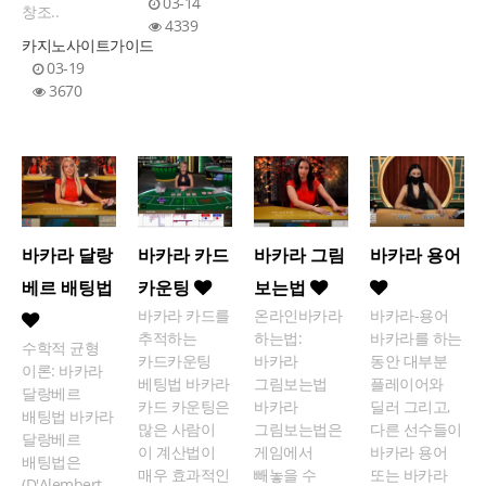
03-14
창조..
4339
카지노사이트가이드
03-19
3670
바카라 달랑
바카라 카드
바카라 그림
바카라 용어
베르 배팅법
카운팅
보는법
바카라 카드를
온라인바카라
바카라-용어
추적하는
하는법:
바카라를 하는
수학적 균형
카드카운팅
바카라
동안 대부분
이론: 바카라
베팅법 바카라
그림보는법
플레이어와
달랑베르
카드 카운팅은
바카라
딜러 그리고,
배팅법 바카라
많은 사람이
그림보는법은
다른 선수들이
달랑베르
이 계산법이
게임에서
바카라 용어
배팅법은
매우 효과적인
빼놓을 수
또는 바카라
(D'Alembert