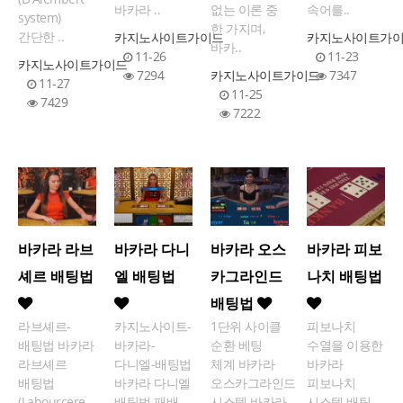
바카라 ..
없는 이론 중
속어를..
system)
한 가지며,
간단한 ..
카지노사이트가이드
카지노사이트가
바카..
11-26
11-23
카지노사이트가이드
7294
카지노사이트가이드
7347
11-27
11-25
7429
7222
바카라 라브
바카라 다니
바카라 오스
바카라 피보
셰르 배팅법
엘 배팅법
카그라인드
나치 배팅법
배팅법
라브셰르-
카지노사이트-
1단위 사이클
피보나치
배팅법 바카라
바카라-
순환 베팅
수열을 이용한
라브셰르
다니엘-배팅법
체계 바카라
바카라
배팅법
바카라 다니엘
오스카그라인드
피보나치
(Labourcere
배팅법 패배
시스템 바카라
시스템 배팅