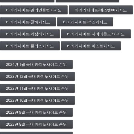
바카라사이트-밀리언클럽카지노
바카라사이트-예스벳88카지노
바카라사이트-천하카지노
바카라사이트-맥스카지노
바카라사이트-카심바카지노
바카라사이트-다이아몬드7카지노
바카라사이트-플러스카지노
바카라사이트-퍼스트카지노
2024년 1월 국내 카지노사이트 순위
2023년 12월 국내 카지노사이트 순위
2023년 11월 국내 카지노사이트 순위
2023년 10월 국내 카지노사이트 순위
2023년 9월 국내 카지노사이트 순위
2023년 8월 국내 카지노사이트 순위