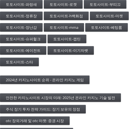
토토사이트-파랑새
토토사이트-로켓
토토사이트-부띠끄
토토사이트-정류장
토토사이트-h백화점
토토사이트-마켓
토토사이트-장난감
토토사이트-mma
토토사이트-베팅룸
토토사이트-슈퍼헐크
토토사이트-캡틴
토토사이트-에이전트
토토사이트-이기자벳
토토사이트-스타
2024년 카지노사이트 순위 - 온라인 카지노 게임
안전한 카지노사이트 시장의 미래: 2025년 온라인 카지노 기술 발전
주식 장기 투자 전략 가이드: 장기 보유의 장점
otc 장외거래 및 otc 마켓: 증권 시장