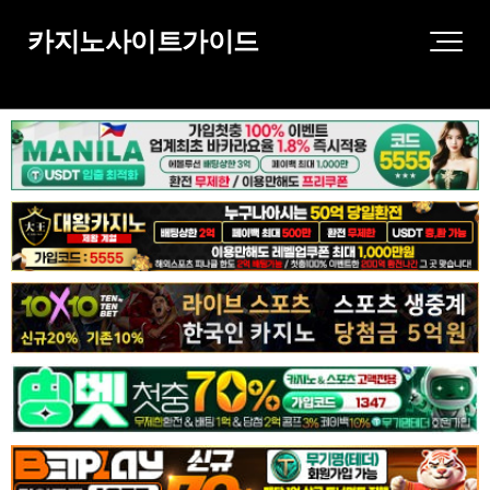
카지노사이트가이드