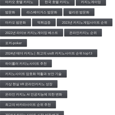
마카오 호텔 카지노
한국 호텔 카지노
카지노게이밍
밤문화
라스베이거스 밤문화
필리핀 밤문화
마카오 밤문화
먹튀검증
2023년 카지노게임사이트 순위
2022년 라이브 카지노게이밍 베스트
온라인카지노 순위
포커-poker
2024년 테더 카지노| 최고의 usdt 카지노사이트 순위 top13
하이롤러 카지노사이트 추천
카지노사이트 암호화 역활과 보안 기술
가상 현실 VR 온라인카지노 성장
온라인 카지노 AI 인공지능에 의한 변화
최고의 바카라사이트 순위 추천
2024년 카지노사이트 시장 성장 배경