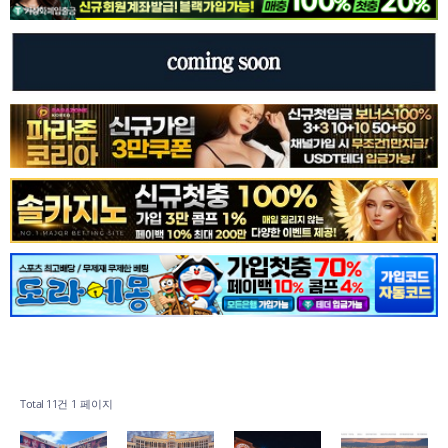
Total 11건
1 페이지