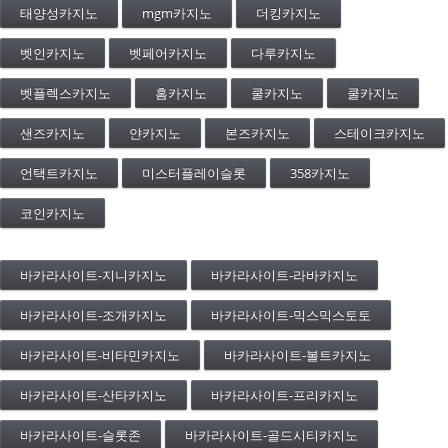
태양성카지노
mgm카지노
더킹카지노
벳인카지노
벳페어카지노
다루카지노
벳플렉스카지노
홈카지노
쿨카지노
쿨카지노
샌즈카지노
얀카지노
본즈카지노
스테이크카지노
언택트카지노
미스터플레이슬롯
358카지노
코인카지노
바카라사이트-지니카지노
바카라사이트-라바카지노
바카라사이트-조개카지노
바카라사이트-믹스믹스토토
바카라사이트-비타민카지노
바카라사이트-볼트카지노
바카라사이트-산타카지노
바카라사이트-프리카지노
바카라사이트-슬롯존
바카라사이트-골드시티카지노