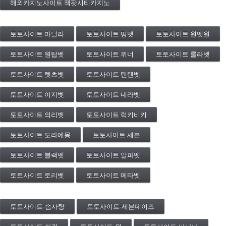
해외카지노사이트 잭팟시티카지노
토토사이트 마닐라
토토사이트 띵벳
토토사이트 원벳원
토토사이트 원탑벳
토토사이트 위너
토토사이트 룰라벳
토토사이트 렛츠벳
토토사이트 텐텐벳
토토사이트 이지벳
토토사이트 네라벳
토토사이트 의리벳
토토사이트 럭키비키
토토사이트 도라에몽
토토사이트 세븐
토토사이트 블랙벳
토토사이트 알파벳
토토사이트 토리벳
토토사이트 메타벳
토토사이트-솜사탕
토토사이트-세븐데이즈