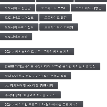
토토사이트-장난감
토토사이트-mma
토토사이트-베팅룸
토토사이트-슈퍼헐크
토토사이트-캡틴
토토사이트-에이전트
토토사이트-이기자벳
토토사이트-스타
2024년 카지노사이트 순위 - 온라인 카지노 게임
안전한 카지노사이트 시장의 미래: 2025년 온라인 카지노 기술 발전
주식 장기 투자 전략 가이드: 장기 보유의 장점
otc 장외거래 및 otc 마켓: 증권 시장
주식의 정의 - 채권과의 차이점 가이드
2024년 에이피알 공모주 청약 결과 따따블 로또 가능성