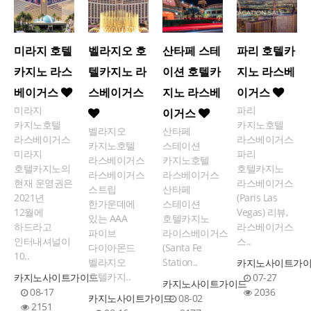
미라지 호텔
벨라지오 호
산타페 스테
파리 호텔카
카지노 라스
텔카지노 라
이션 호텔카
지노 라스베
베이거스
스베이거스
지노 라스베
이거스
미라지
파리
이거스
카지노호텔
카지노호텔
벨라지오
산타페
라스베이거스
라스베이거스
카지노호텔
스테이션
미라지
파리
라스베이거스
카지노호텔
호텔카지노의
호텔카지노
라스베이거스
라스베이거스
현재 운영권은
라스베이거스
스트립
산타페
2021년
(Paris Las
한가운데에
스테이션
12월에
Vegas) 리뷰,
있는 AAA
호텔카지노
하드라고
라스베이거스
파이브
라이스베이거스
인터내셔널이
스..
다이아몬드
(Santa Fe
10..
벨라지오
Station..
카지노사이트가
호텔카지..
카지노사이트가이드
07-27
카지노사이트가이드
08-17
2036
카지노사이트가이드
08-02
2151