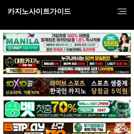
카지노사이트가이드