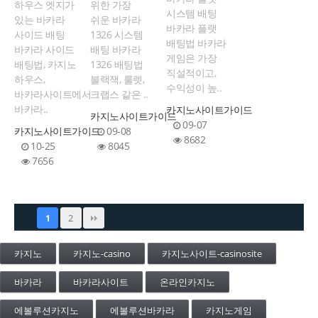
하우스 엣지가
위한 가장
시스템 배팅
있는 바카라
쉬운 바카라
바카라 플랫
사이드 배팅
1326 시스템
배팅법 바카라
바카라 사이드
배팅 바카라
게임은 가장
배팅법, 카지노
1326 배팅법
직설적이고,
하우스,
블랙잭, 룰렛,
수익성이 높..
바카라사이트에서
크랩스 같은 ..
바카라..
카지노사이트가이드
카지노사이트가이드
09-07
카지노사이트가이드
09-08
8682
10-25
8045
7656
2
1
카지노
카지노-casino
카지노사이트-casinosite
바카라
바카라사이트
온라인카지노
에볼루션카지노
에볼루션바카라
카지노게임