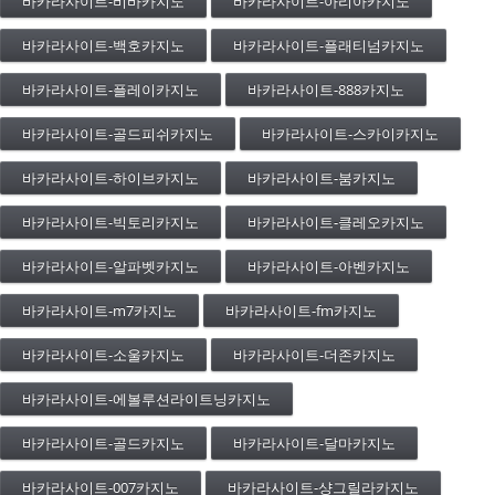
바카라사이트-비바카지노
바카라사이트-아리아카지노
바카라사이트-백호카지노
바카라사이트-플래티넘카지노
바카라사이트-플레이카지노
바카라사이트-888카지노
바카라사이트-골드피쉬카지노
바카라사이트-스카이카지노
바카라사이트-하이브카지노
바카라사이트-붐카지노
바카라사이트-빅토리카지노
바카라사이트-클레오카지노
바카라사이트-알파벳카지노
바카라사이트-아벤카지노
바카라사이트-m7카지노
바카라사이트-fm카지노
바카라사이트-소울카지노
바카라사이트-더존카지노
바카라사이트-에볼루션라이트닝카지노
바카라사이트-골드카지노
바카라사이트-달마카지노
바카라사이트-007카지노
바카라사이트-샹그릴라카지노