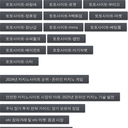
토토사이트-파랑새
토토사이트-로켓
토토사이트-부띠끄
토토사이트-정류장
토토사이트-h백화점
토토사이트-마켓
토토사이트-장난감
토토사이트-mma
토토사이트-베팅룸
토토사이트-슈퍼헐크
토토사이트-캡틴
토토사이트-에이전트
토토사이트-이기자벳
토토사이트-스타
2024년 카지노사이트 순위 - 온라인 카지노 게임
안전한 카지노사이트 시장의 미래: 2025년 온라인 카지노 기술 발전
주식 장기 투자 전략 가이드: 장기 보유의 장점
otc 장외거래 및 otc 마켓: 증권 시장