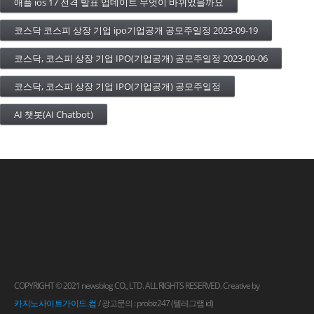
애플 ios 17 전격 발표 업데이트 무엇이 바뀌었을까요
코스닥 코스피 상장 기업 ipo기업공개 공모주일정 2023-09-19
코스닥, 코스피 상장 기업 IPO(기업공개) 공모주일정 2023-09-06
코스닥, 코스피 상장 기업 IPO(기업공개) 공모주일정
AI 챗봇(AI Chatbot)
COPYRIGHT © 2021 newsblog CO., LTD. ALL RIGHTS RESERVED. Creative by
카지노사이트가이드.컴
/ 광고문의 : probiz247 (텔레그램 id)