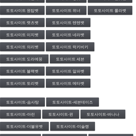
토토사이트 원탑벳
토토사이트 위너
토토사이트 룰라벳
토토사이트 렛츠벳
토토사이트 텐텐벳
토토사이트 이지벳
토토사이트 네라벳
토토사이트 의리벳
토토사이트 럭키비키
토토사이트 도라에몽
토토사이트 세븐
토토사이트 블랙벳
토토사이트 알파벳
토토사이트 토리벳
토토사이트 메타벳
토토사이트-솜사탕
토토사이트-세븐데이즈
토토사이트-아린
토토사이트-윈
토토사이트-바나나
토토사이트-더블유벳
토토사이트-미슐랭