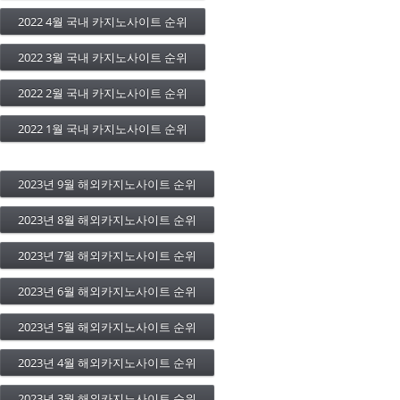
2022 4월 국내 카지노사이트 순위
2022 3월 국내 카지노사이트 순위
2022 2월 국내 카지노사이트 순위
2022 1월 국내 카지노사이트 순위
2023년 9월 해외카지노사이트 순위
2023년 8월 해외카지노사이트 순위
2023년 7월 해외카지노사이트 순위
2023년 6월 해외카지노사이트 순위
2023년 5월 해외카지노사이트 순위
2023년 4월 해외카지노사이트 순위
2023년 3월 해외카지노사이트 순위