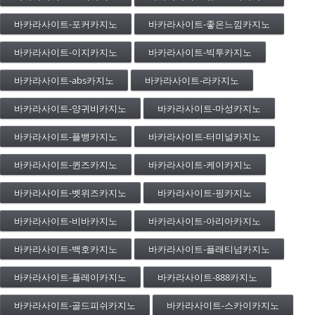
바카라사이트-포커카지노
바카라사이트-좋은느낌카지노
바카라사이트-이지카지노
바카라사이트-빅투카지노
바카라사이트-abs카지노
바카라사이트-라카지노
바카라사이트-양귀비카지노
바카라사이트-마성카지노
바카라사이트-플뱅카지노
바카라사이트-터미널카지노
바카라사이트-퀸즈카지노
바카라사이트-케이카지노
바카라사이트-벳위즈카지노
바카라사이트-핑카지노
바카라사이트-비바카지노
바카라사이트-아리아카지노
바카라사이트-백호카지노
바카라사이트-플래티넘카지노
바카라사이트-플레이카지노
바카라사이트-888카지노
바카라사이트-골드피쉬카지노
바카라사이트-스카이카지노