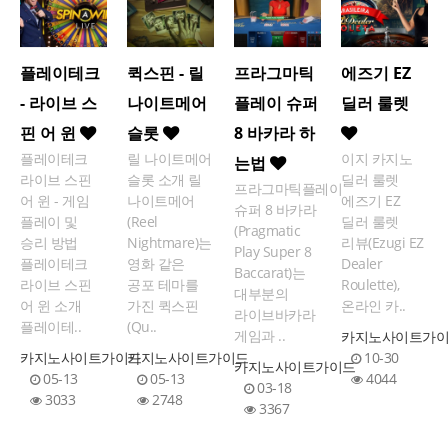
플레이테크
퀵스핀 - 릴
프라그마틱
에즈기 EZ
- 라이브 스
나이트메어
플레이 슈퍼
딜러 룰렛
핀 어 윈
슬롯
8 바카라 하
플레이테크
릴 나이트메어
이지 카지노
는법
라이브 스핀
슬롯 소개 릴
딜러 룰렛
프라그마틱플레이
어 윈 - 게임
나이트메어
에즈기 EZ
슈퍼 8 바카라
플레이 및
(Reel
딜러 룰렛
(Pragmatic
승리 방법
Nightmare)는
리뷰(Ezugi EZ
Play Super 8
플레이테크
영화 같은
Dealer
Baccarat)는
라이브 스핀
공포 테마를
Roulette),
대부분의
어 윈 소개
가진 퀵스핀
온라인 카..
라이브바카라
플레이테..
(Qu..
게임과 ..
카지노사이트가
카지노사이트가이드
카지노사이트가이드
10-30
카지노사이트가이드
05-13
05-13
4044
03-18
3033
2748
3367