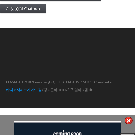
AI 챗봇(AI Chatbot)
COPYRIGHT © 2021 newsblog CO., LTD. ALL RIGHTS RESERVED. Creative by
카지노사이트가이드.컴
/ 광고문의 : probiz247 (텔레그램 id)