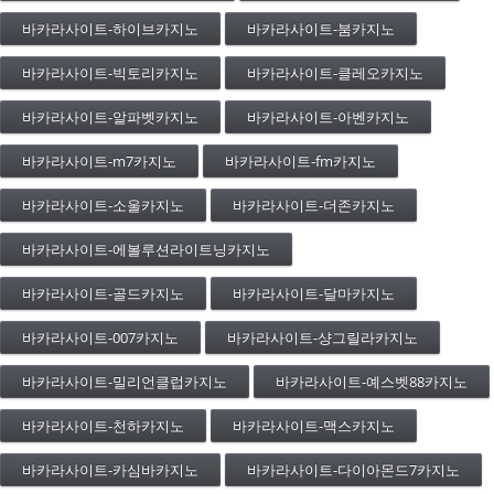
바카라사이트-하이브카지노
바카라사이트-붐카지노
바카라사이트-빅토리카지노
바카라사이트-클레오카지노
바카라사이트-알파벳카지노
바카라사이트-아벤카지노
바카라사이트-m7카지노
바카라사이트-fm카지노
바카라사이트-소울카지노
바카라사이트-더존카지노
바카라사이트-에볼루션라이트닝카지노
바카라사이트-골드카지노
바카라사이트-달마카지노
바카라사이트-007카지노
바카라사이트-샹그릴라카지노
바카라사이트-밀리언클럽카지노
바카라사이트-예스벳88카지노
바카라사이트-천하카지노
바카라사이트-맥스카지노
바카라사이트-카심바카지노
바카라사이트-다이아몬드7카지노