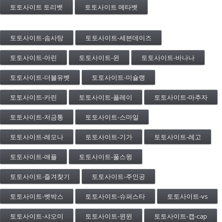
토토사이트 토리벳
토토사이트 메타벳
토토사이트-솜사탕
토토사이트-세븐데이즈
토토사이트-아린
토토사이트-윈
토토사이트-바나나
토토사이트-더블유벳
토토사이트-미슐랭
토토사이트-카린
토토사이트-플레이
토토사이트-마추자
토토사이트-저금통
토토사이트-스마일
토토사이트-레모나
토토사이트-기가
토토사이트-레고
토토사이트-애플
토토사이트-풀스윙
토토사이트-즐겨찾기
토토사이트-주인공
토토사이트-벳박스
토토사이트-슈퍼스타
토토사이트-vs
토토사이트-샤오미
토토사이트-윈윈
토토사이트-캡-cap