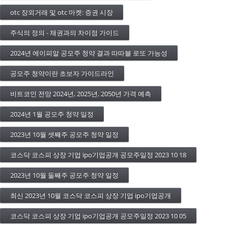
otc 장외거래 및 otc 마켓: 증권 시장
주식의 정의 - 채권과의 차이점 가이드
2024년 에이피알 공모주 청약 결과 따따블 로또 가능성
공모주 청약이란 초보자 가이드라인
비트코인 전망 2024년, 2025년, 2050년 가격 예측
2024년 1월 공모주 청약 일정
2023년 10월 셋째주 공모주 청약 일정
코스닥 코스피 상장 기업 ipo기업공개 공모주일정 2023 10 18
2023년 10월 둘째주 공모주 청약 일정
최신 2023년 10월 코스닥 코스피 상장 기업 ipo기업공개
코스닥 코스피 상장 기업 ipo기업공개 공모주일정 2023 10 05