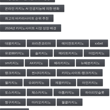
온라인 카지노 AI 인공지능에 의한 변화
최고의 바카라사이트 순위 추천
2024년 카지노사이트 시장 성장 배경
대왕카지노
파라존코리아
에이전트카지노
xxbet
유로88카지노
솔카지노
메리트카지노
더킹카지노
sm카지노
AX카지노
헤라카지노
뉴헤븐카지노
랭크카지노
썬시티카지노
카지노사이트-랭크카지노
월카지노
슈퍼카지노
제왕카지노
아인카지노
토스카지노
체스카지노
아톰카지노
하이리밋슬롯
짱구카지노
마카오카지노
월클카지노