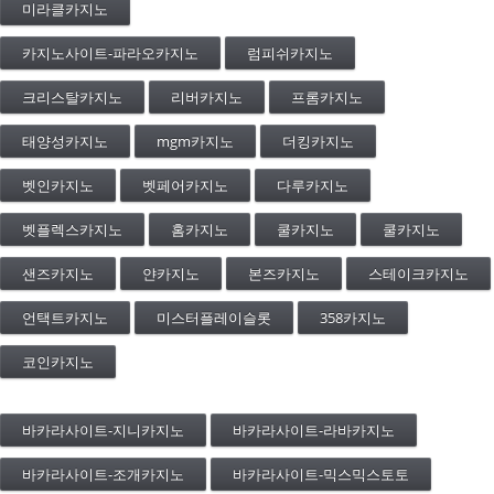
미라클카지노
카지노사이트-파라오카지노
럼피쉬카지노
크리스탈카지노
리버카지노
프롬카지노
태양성카지노
mgm카지노
더킹카지노
벳인카지노
벳페어카지노
다루카지노
벳플렉스카지노
홈카지노
쿨카지노
쿨카지노
샌즈카지노
얀카지노
본즈카지노
스테이크카지노
언택트카지노
미스터플레이슬롯
358카지노
코인카지노
바카라사이트-지니카지노
바카라사이트-라바카지노
바카라사이트-조개카지노
바카라사이트-믹스믹스토토