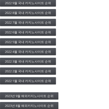
2022 9월 국내 카지노사이트 순위
2022 8월 국내 카지노사이트 순위
2022 7월 국내 카지노사이트 순위
2022 6월 국내 카지노사이트 순위
2022 5월 국내 카지노사이트 순위
2022 4월 국내 카지노사이트 순위
2022 3월 국내 카지노사이트 순위
2022 2월 국내 카지노사이트 순위
2022 1월 국내 카지노사이트 순위
2023년 9월 해외카지노사이트 순위
2023년 8월 해외카지노사이트 순위