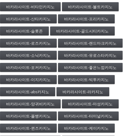
바카라사이트-비타민카지노
바카라사이트-볼트카지노
바카라사이트-산타카지노
바카라사이트-프리카지노
바카라사이트-슬롯존
바카라사이트-골드시티카지노
바카라사이트-로즈카지노
바카라사이트-랜드마크카지노
바카라사이트-소닉카지노
바카라사이트-유로스타카지노
바카라사이트-포커카지노
바카라사이트-좋은느낌카지노
바카라사이트-이지카지노
바카라사이트-빅투카지노
바카라사이트-abs카지노
바카라사이트-라카지노
바카라사이트-양귀비카지노
바카라사이트-마성카지노
바카라사이트-플뱅카지노
바카라사이트-터미널카지노
바카라사이트-퀸즈카지노
바카라사이트-케이카지노