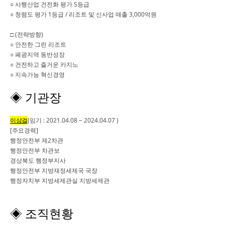
○ 사행산업 건전화 평가 S등급
○ 청렴도 평가 1등급 / 리조트 및 신사업 매출 3,000억원
□ (전략방향)
○ 안전한 그린 리조트
○ 폐광지역 동반성장
○ 건전하고 즐거운 카지노
○ 지속가능 혁신경영
◈ 기관장
이삼걸
(임기 : 2021.04.08 ~ 2024.04.07 )
[주요경력]
행정안전부 제2차관
행정안전부 차관보
경상북도 행정부지사
행정안전부 지방재정세제국 국장
행정자치부 지방세제관실 지방세제관
◈ 조직현황