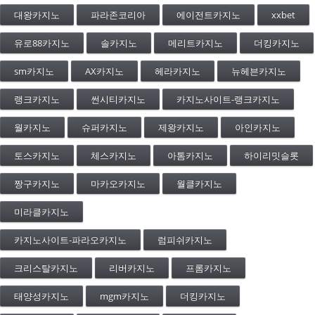
대왕카지노
파라존코리아
에이전트카지노
xxbet
유로88카지노
솔카지노
메리트카지노
더킹카지노
sm카지노
AX카지노
헤라카지노
뉴헤븐카지노
랭크카지노
썬시티카지노
카지노사이트-랭크카지노
월카지노
슈퍼카지노
제왕카지노
아인카지노
토스카지노
체스카지노
아톰카지노
하이리밋슬롯
짱구카지노
마카오카지노
월클카지노
미라클카지노
카지노사이트-파라오카지노
럼피쉬카지노
크리스탈카지노
리버카지노
프롬카지노
태양성카지노
mgm카지노
더킹카지노