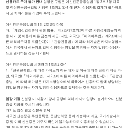
신용카드 구매 불가 안내
입장권 구입은 여신전문금융업법 1장 2조 3항 다목
및 여신전문금융업법 시행령 1조의2, ②-1 에 근거, 신용카드 결제가 불가하오
니 고객 여러분들의 양해 부탁 드립니다.
여신전문금융업법 제1장 2조 3항 다목
다. 「게임산업진흥에 관한 법률」 제2조제1호의2에 따른 사행성게임물의 이
용 대가 및 이용에 따른 금전의 지급. 다만, 외국인(「해외이주법」 제2조에 따
른 해외이주자를 포함한다)이 「관광진흥법」에 따라 허가받은 카지노영업소
에서 외국에서 신용카드 업에 상당하는 영업을 영위하는 자가 발행한 신용카
드로 결제하는 것은 제외한다.
여신전문금융업법 시행령 제1조의2 ②-1
1. 「관광진흥법」에 따른 카지노의 이용 대가 및 이용에 따른 금전의 지급. 다
만, 외국인(「해외이주법」 제2조에 따른 해외이주자를 포함한다)이 「관광진
흥법」에 따라 허가받은 카지노영업소에서 외국에서 신용카드 업에 상당하는
영업을 영위하는 자가 발행한 신용카드로 결제하는 것은 제외한다.
입장 거절
신분증 미 지참 시 당사 규정에 의해 카지노 입장이 불가하오니 신분
증을 지참해 주시기 바랍니다.
카지노 입장 필요 신분증 항목
내국인 신분증은 주민등록증, 운전면허증 등이 가능하며 여권, 국가기술자격
증 및 이외 신분증은 거주지 확인이 불가능하므로 이용하실 수 없습니다.
(단, 발급 후 3개월 이내의 주민등록 등초본 및 가족관계증명서 첨부 시 가능여