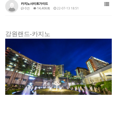
카지노사이트가이드
0건
14,406회
22-07-13 18:51
강원랜드-카지노