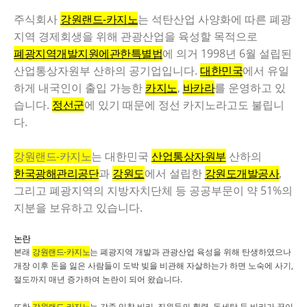
주식회사
강원랜드-카지노
는 석탄산업 사양화에 따른 폐광
지역 경제회생을 위해 관광산업을 육성할 목적으로
폐광지역개발지원에관한특별법
에 의거 1998년 6월 설립된
산업통상자원부 산하의 공기업입니다.
대한민국
에서 유일
하게 내국인이 출입 가능한
카지노
,
바카라
를 운영하고 있
습니다.
정선군
에 있기 때문에 정선 카지노라고도 불립니
다.
강원랜드-카지노
는 대한민국
산업통상자원부
산하의
한국광해관리공단
과
강원도
에서 설립한
강원도개발공사
,
그리고 폐광지역의 지방자치단체 등 공공부문이 약 51%의
지분을 보유하고 있습니다.
논란
본래
강원랜드-카지노
는 폐광지역 개발과 관광산업 육성을 위해 탄생하였으나
개장 이후 돈을 잃은 사람들이 도박 빚을 비관해 자살하는가 하면 노숙에 사기,
절도까지 매년 증가하여 논란이 되어 왔습니다.
또한
강원랜드-카지노
는 각종 입찰 비리, 직원들의 횡령, 돈세탁 등 비리가 끊이