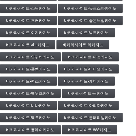
바카라사이트-소닉카지노
바카라사이트-유로스타카지노
바카라사이트-포커카지노
바카라사이트-좋은느낌카지노
바카라사이트-이지카지노
바카라사이트-빅투카지노
바카라사이트-abs카지노
바카라사이트-라카지노
바카라사이트-양귀비카지노
바카라사이트-마성카지노
바카라사이트-플뱅카지노
바카라사이트-터미널카지노
바카라사이트-퀸즈카지노
바카라사이트-케이카지노
바카라사이트-벳위즈카지노
바카라사이트-핑카지노
바카라사이트-비바카지노
바카라사이트-아리아카지노
바카라사이트-백호카지노
바카라사이트-플래티넘카지노
바카라사이트-플레이카지노
바카라사이트-888카지노