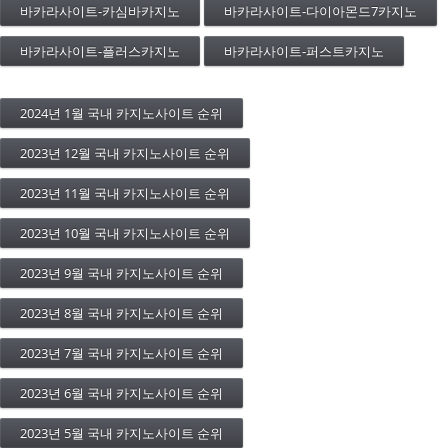
바카라사이트-카심바카지노
바카라사이트-다이아몬드7카지노
바카라사이트-플러스카지노
바카라사이트-퍼스트카지노
2024년 1월 국내 카지노사이트 순위
2023년 12월 국내 카지노사이트 순위
2023년 11월 국내 카지노사이트 순위
2023년 10월 국내 카지노사이트 순위
2023년 9월 국내 카지노사이트 순위
2023년 8월 국내 카지노사이트 순위
2023년 7월 국내 카지노사이트 순위
2023년 6월 국내 카지노사이트 순위
2023년 5월 국내 카지노사이트 순위