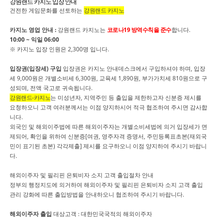
강원랜드 카지노 입장 안내
건전한 게임문화를 선토하는
강원랜드 카지노
카지노 영업 안내 :
강원랜드 카지노는
코로나19 방역수칙을 준수
합니다.
10:00 ~ 익일 06:00
※ 카지노 입장 인원은 2,300명 입니다.
입장권(입장세) 구입
입장권은 카지노 안내데스크에서 구입하셔야 하며, 입장
세 9,000원은 개별소비세 6,300원, 교육세 1,890원, 부가가치세 810원으로 구
성되며, 전액 국고로 귀속됩니다.
강원랜드-카지노
는 미성년자, 지역주민 등 출입을 제한하고자 신분증 제시를
요청하오니 고객 여러분께서는 이점 양지하시어 적극 협조하여 주시면 감사합
니다.
외국인 및 해외이주법에 따른 해외이주자는 개별소비세법에 의거 입장세가 면
제되어, 확인을 위하여 신분증[여권, 영주자격 증명서, 주민등록표초본(재외국
민이 표기된 초본) 각각제출] 제시를 요구하오니 이점 양지하여 주시기 바랍니
다.
해외이주자 및 필리핀 은퇴비자 소지 고객 출입절차 안내
정부의 행정지도에 의거하여 해외이주자 및 필리핀 은퇴비자 소지 고객 출입
관리 강화에 따른 출입방법을 안내하오니 협조하여 주시기 바랍니다.
해외이주자 출입
대상고객 : 대한민국국적의 해외이주자