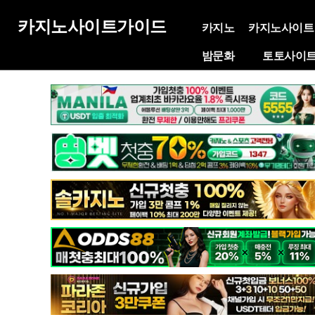
카지노사이트가이드
카지노
카지노사이트
밤문화
토토사이