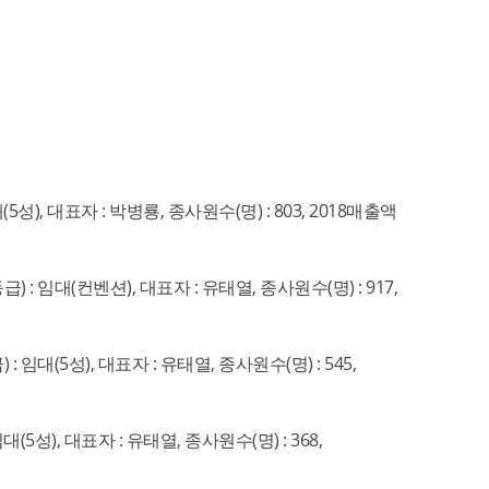
임대(5성), 대표자 : 박병룡, 종사원수(명) : 803, 2018매출액
(등급) : 임대(컨벤션), 대표자 : 유태열, 종사원수(명) : 917,
) : 임대(5성), 대표자 : 유태열, 종사원수(명) : 545,
 임대(5성), 대표자 : 유태열, 종사원수(명) : 368,