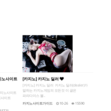
지노사이트
[카지노] 카지노 딜러
[카지노] 카지노 딜러 카지노 딜러(dealer)가
말하는 카지노게임의 모든것 이 글은
카지노사이트
파라다이스 블..
임사이트
카지노사이트가이드
10-26
15590
15721