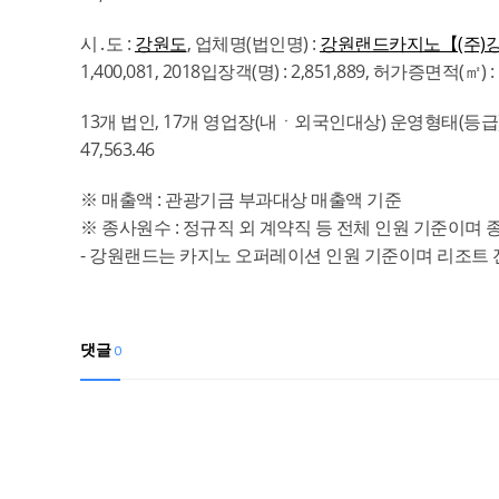
시․도 :
강원도
, 업체명(법인명) :
강원랜드카지노【(주)
1,400,081, 2018입장객(명) : 2,851,889, 허가증면적(㎡) : 
13개 법인, 17개 영업장(내ㆍ외국인대상) 운영형태(등급) : (직영 : 
47,563.46
※ 매출액 : 관광기금 부과대상 매출액 기준
※ 종사원수 : 정규직 외 계약직 등 전체 인원 기준이며
- 강원랜드는 카지노 오퍼레이션 인원 기준이며 리조트 전
댓글
0