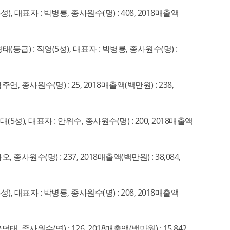
(5성), 대표자 : 박병룡, 종사원수(명) : 408, 2018매출액
운영형태(등급) : 직영(5성), 대표자 : 박병룡, 종사원수(명) :
 박주언, 종사원수(명) : 25, 2018매출액(백만원) : 238,
 임대(5성), 대표자 : 안위수, 종사원수(명) : 200, 2018매출액
오, 종사원수(명) : 237, 2018매출액(백만원) : 38,084,
(5성), 대표자 : 박병룡, 종사원수(명) : 208, 2018매출액
, 종사원수(명) : 126, 2018매출액(백만원) : 15,842,