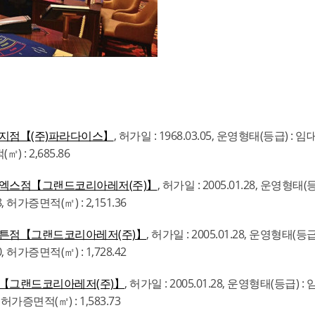
지점【(주)파라다이스】
, 허가일 : 1968.03.05, 운영형태(등급) : 
㎡) : 2,685.86
엑스점【그랜드코리아레저(주)】
, 허가일 : 2005.01.28, 운영형태
8, 허가증면적(㎡) : 2,151.36
튼점【그랜드코리아레저(주)】
, 허가일 : 2005.01.28, 운영형태(등급
0, 허가증면적(㎡) : 1,728.42
【그랜드코리아레저(주)】
, 허가일 : 2005.01.28, 운영형태(등급) :
, 허가증면적(㎡) : 1,583.73