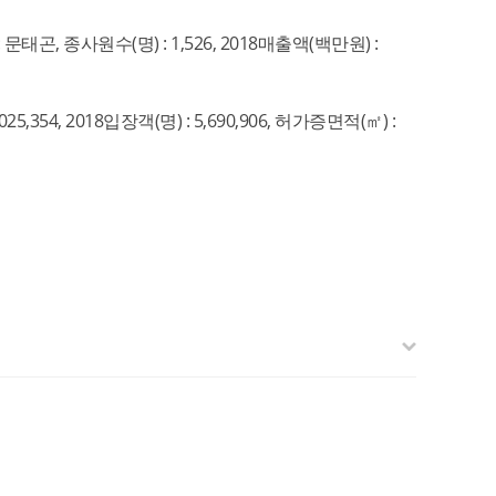
 : 문태곤, 종사원수(명) : 1,526, 2018매출액(백만원) :
,354, 2018입장객(명) : 5,690,906, 허가증면적(㎡) :