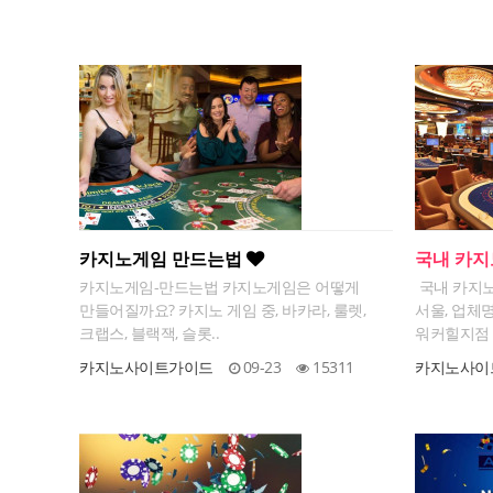
카지노게임 만드는법
국내 카지
카지노게임-만드는법 카지노게임은 어떻게
국내 카지노업
만들어질까요? 카지노 게임 중, 바카라, 룰렛,
서울, 업체
크랩스, 블랙잭, 슬롯..
워커힐지점【
카지노사이트가이드
09-23
15311
카지노사이