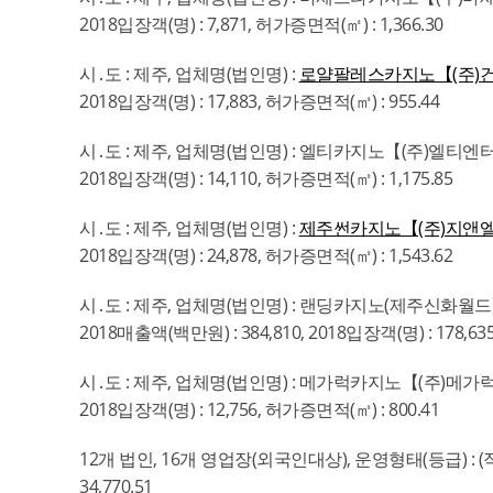
2018입장객(명) : 7,871, 허가증면적(㎡) : 1,366.30
시․도 : 제주, 업체명(법인명) :
로얄팔레스카지노【(주)
2018입장객(명) : 17,883, 허가증면적(㎡) : 955.44
시․도 : 제주, 업체명(법인명) : 엘티카지노【(주)엘티엔터테인먼트
2018입장객(명) : 14,110, 허가증면적(㎡) : 1,175.85
시․도 : 제주, 업체명(법인명) :
제주썬카지노【(주)지앤
2018입장객(명) : 24,878, 허가증면적(㎡) : 1,543.62
시․도 : 제주, 업체명(법인명) : 랜딩카지노(제주신화월드)【람
2018매출액(백만원) : 384,810, 2018입장객(명) : 178,63
시․도 : 제주, 업체명(법인명) : 메가럭카지노【(주)메가럭】, 허가
2018입장객(명) : 12,756, 허가증면적(㎡) : 800.41
12개 법인, 16개 영업장(외국인대상), 운영형태(등급) : (직영 : 2
34,770.51