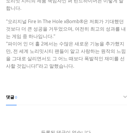
노리밋 시티의 제품 책임자인 퍼 린드하이머는 이렇게 말
합니다.
"오리지널 Fire In The Hole xBomb®은 저희가 기대했던
것보다 더 큰 성공을 거두었으며, 여전히 최고의 성과를 내
는 게임 중 하나입니다."
"파이어 인 더 홀 2에서는 수많은 새로운 기능을 추가했지
만, 전 세계 노리밋시티 팬들이 알고 사랑하는 원작의 느낌
을 그대로 살리면서도 그 어느 때보다 폭발적인 재미를 선
사할 것입니다!"라고 말했습니다.
댓글
0
등록된 댓글이 없습니다.