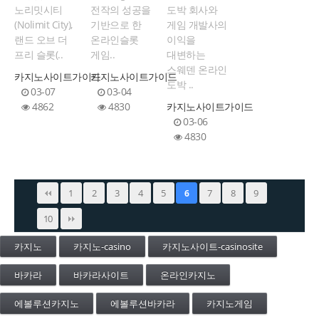
노리밋시티
전작의 성공을
도박 회사와
(Nolimit City),
기반으로 한
게임 개발사의
랜드 오브 더
온라인슬롯
이익을
프리 슬롯(..
게임..
대변하는
스웨덴 온라인
카지노사이트가이드
카지노사이트가이드
도박 ..
03-07
03-04
4862
4830
카지노사이트가이드
03-06
4830
1
2
3
4
5
7
8
9
6
10
카지노
카지노-casino
카지노사이트-casinosite
바카라
바카라사이트
온라인카지노
에볼루션카지노
에볼루션바카라
카지노게임