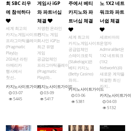
회 SBC 리우
게임사 iGP
주에서 베티
노 1X2 네트
에 참석하다
와 파트너십
카지노와 파
워크와 파트
체결
트너십 체결
너쉽 체결
세계 최고의
저명한 온라인
카지노게임사이트인
카지노 게임
세계 최고의
세르비아의
프라그마틱플레이
회사인 iGP는
카지노게임사이트
운영자
(Pragmatic
최근 유명
공급업체인
AdmiralBet은
Play)는
게임
스테이크로직
1X2 네트워크
2024년 라틴
공급업체인
(Stakelogic)은
(1X2
아메리카
프라그마틱플레이
베티 카지노
Network’s)와
행사에서
(Pragmatic
(Betty Casino)
새로운 계약을
첫선..
Play)와..
와의..
체결한 최신
카지..
카지노사이트가이드
카지노사이트가이드
카지노사이트가이드
03-07
03-09
03-06
카지노사이트가
5445
5417
5381
04-03
5132