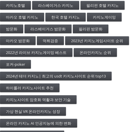
카지노호텔
라스베이거스 카지노
필리핀 호텔 카지노
마카오 호텔 카지노
한국 호텔 카지노
카지노게이밍
밤문화
라스베이거스 밤문화
필리핀 밤문화
마카오 밤문화
먹튀검증
2023년 카지노게임사이트 순위
2022년 라이브 카지노게이밍 베스트
온라인카지노 순위
포커-poker
2024년 테더 카지노| 최고의 usdt 카지노사이트 순위 top13
하이롤러 카지노사이트 추천
카지노사이트 암호화 역활과 보안 기술
가상 현실 VR 온라인카지노 성장
온라인 카지노 AI 인공지능에 의한 변화