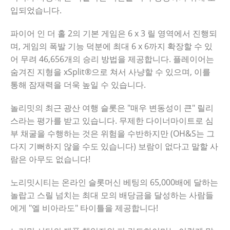
입되었습니다.
파이어 인 더 홀 2의 기본 게임은 6 x 3 릴 영역에서 진행되
며, 게임의 폭발 기능 덕분에 최대 6 x 6까지 확장할 수 있
어 무려 46,656개의 승리 방법을 제공합니다. 플레이어는
숨겨진 지형을 xSplit®으로 쳐서 사냥할 수 있으며, 이를
통해 잠재력을 더욱 높일 수 있습니다.
놀리밋의 최근 광산 여행 슬롯은 "매우 변동성이 큰" 릴리
스라는 평가를 받고 있습니다. 무제한 다이너마이트로 심
부 채굴을 수행하는 것은 위험을 수반하지만 (OH&S는 그
다지 기뻐하지 않을 수도 있습니다) 보람이 없다고 말할 사
람은 아무도 없습니다!
노리밋시티는 온라인 슬롯머신 베팅의 65,000배에 달하는
놀랍고 스릴 넘치는 최대 모의 배당금을 달성하는 사람들
에게 "엘 비아라도" 타이틀을 제공합니다!