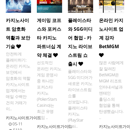
카지노사이
게이밍 코프
플레이스타
온라인 카지
트 암호화
스와 포커스
와 SGG미디
노사이트 업
역활과 보안
타 카지노
어 협업 - 카
계 강자
기술
파트너십 계
지노 라이브
BetMGM
안전하게
약 체결
스트림 쇼
플레이하기:
선도적인
많은 사람에게
출시
온라인 카지노
온라인 카지노
잘 알려진
플레이스타와
보안에서
게임 운영사
BetMGM은
SGG 미디어가
암호화의 역할
중 하나인
MGM 리조트
새로운 카지노
카지노사이트
포커스타
인터내셔널과
라이브스트림
업계에서는
카지노
엔테인
쇼를
매일 수백만
(PokerStars
홀딩스의
선보입니다.
건의 거래가
Casino)는
협업을 통해
플레이스타
이..
최근 유명
탄생했습니다.
카지노
게임 ..
..
카지노사이트가이드
(PlayStar
05-11
Casi..
카지노사이트가이드
카지노사이트가
5119