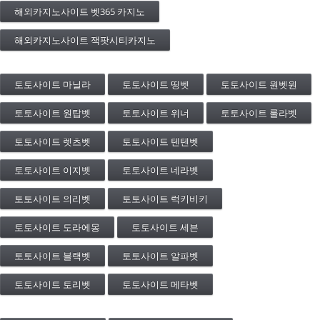
해외카지노사이트 벳365 카지노
해외카지노사이트 잭팟시티카지노
토토사이트 마닐라
토토사이트 띵벳
토토사이트 원벳원
토토사이트 원탑벳
토토사이트 위너
토토사이트 룰라벳
토토사이트 렛츠벳
토토사이트 텐텐벳
토토사이트 이지벳
토토사이트 네라벳
토토사이트 의리벳
토토사이트 럭키비키
토토사이트 도라에몽
토토사이트 세븐
토토사이트 블랙벳
토토사이트 알파벳
토토사이트 토리벳
토토사이트 메타벳