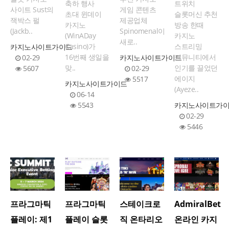
축하 행사
트위치
사이트 Sust의
게임 콘텐츠
초대 윈데이
슬롯머신 추천
잭박스 펄
제공업체
카지노
방송 한때
(Jackb..
Spinomenal이
(WinADay
카지노
새로..
Casino)가
스트리밍
카지노사이트가이드
16번째 생일을
커뮤니티에서
02-29
카지노사이트가이드
맞..
인기를 끌었던
5607
02-29
에이지
5517
카지노사이트가이드
(Ayeze..
06-14
5543
카지노사이트가
02-29
5446
프라그마틱
프라그마틱
스테이크로
AdmiralBet
플레이: 제1
플레이 슬롯
직 온타리오
온라인 카지