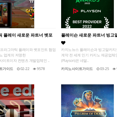
 플레이 새로운 파트너 벳포
플레이슨 새로운 파트너 빙고
프라그마틱 플레이와 벳포인트 협업
카지노뉴스 플레이슨과 빙고알카지
노 업계의 저명한
계약 전 세계 인기 카지노 제공업체
이트이자 컨텐츠 개발업체인 ..
(Playson)은 네덜..
트가이드
02-22
9578
카지노사이트가이드
03-25