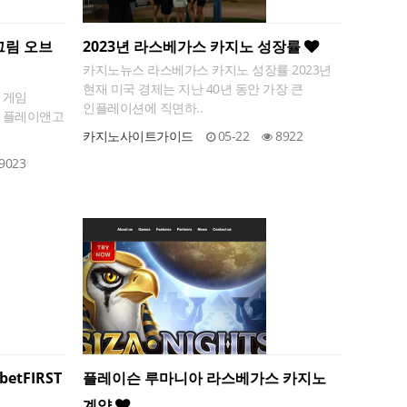
그림 오브
2023년 라스베가스 카지노 성장률
카지노뉴스 라스베가스 카지노 성장률 2023년
현재 미국 경제는 지난 40년 동안 가장 큰
 게임
인플레이션에 직면하..
 플레이앤고
카지노사이트가이드
05-22
8922
9023
etFIRST
플레이슨 루마니아 라스베가스 카지노
계약