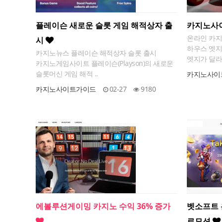
플레이슨 새로운 슬롯 게임 해적상자 출
카지노사
온라인 카지
시
하우스 엣지
카지노뉴스 플레이슨 해적상자 슬롯 출시
엣지가 달라지
카지노게임사이트 플레이슨(Playson)의 새로운
슬롯머신 게임 해적 ..
카지노사이
카지노사이트가이드
02-27
9180
에볼루션게이밍 카지노 수익 36% 증가
벳소프트 
로모션