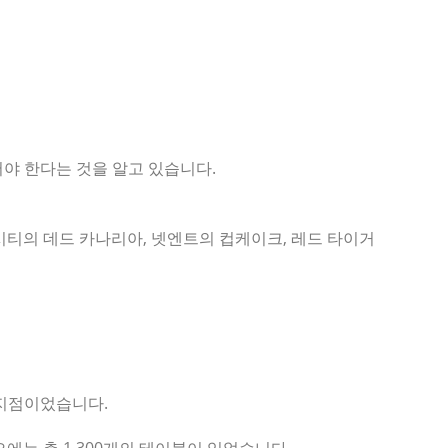
야 한다는 것을 알고 있습니다.
시티의 데드 카나리아, 넷엔트의 컵케이크, 레드 타이거
 지점이었습니다.