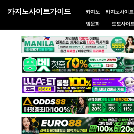
카지노사이트가이드
카지노
카지노사이트
밤문화
토토사이