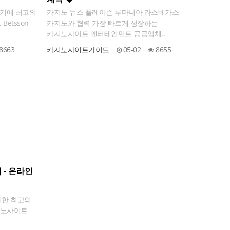
기에 최고의
카지노 뉴스 플레이슨 루마니아 라스베가스
etsson
카지노와 협력 가장 빠르게 성장하는
카지노사이트 엔터테인먼트 공급업체..
8663
카지노사이트가이드
05-02
8655
 - 온라인
위한 최고의
지노사이트