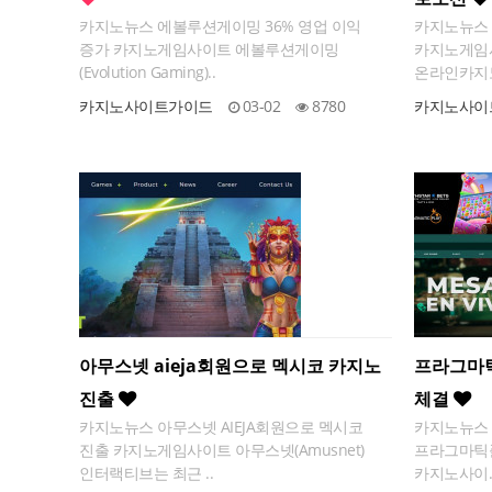
카지노뉴스 에볼루션게이밍 36% 영업 이익
카지노뉴스
증가 카지노게임사이트 에볼루션게이밍
카지노게임
(Evolution Gaming)..
온라인카지노
카지노사이트가이드
03-02
8780
카지노사이
아무스넷 aieja회원으로 멕시코 카지노
프라그마틱
진출
체결
카지노뉴스 아무스넷 AIEJA회원으로 멕시코
카지노뉴스
진출 카지노게임사이트 아무스넷(Amusnet)
프라그마틱플레이
인터랙티브는 최근 ..
카지노사이.