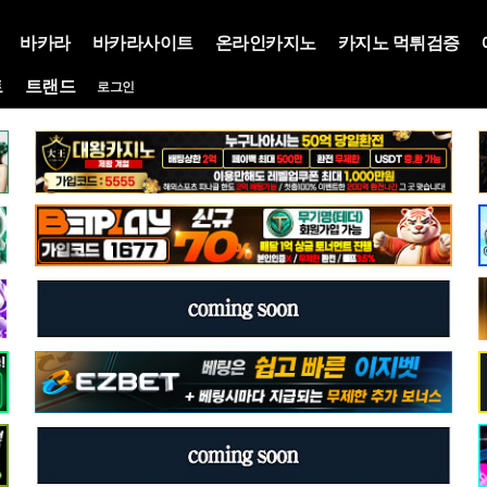
바카라
바카라사이트
온라인카지노
카지노 먹튀검증
트
트랜드
로그인