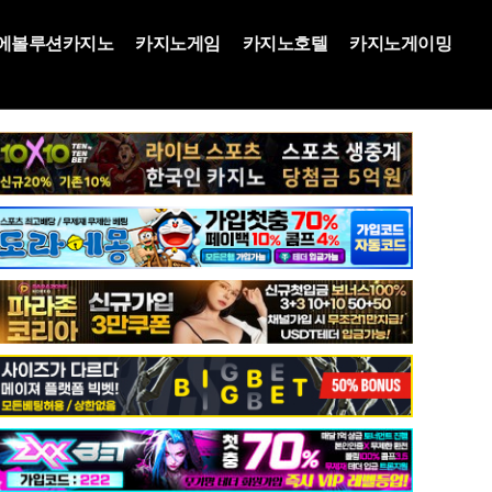
에볼루션카지노
카지노게임
카지노호텔
카지노게이밍