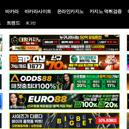
바카라
바카라사이트
온라인카지노
카지노 먹튀검증
트
트랜드
로그인