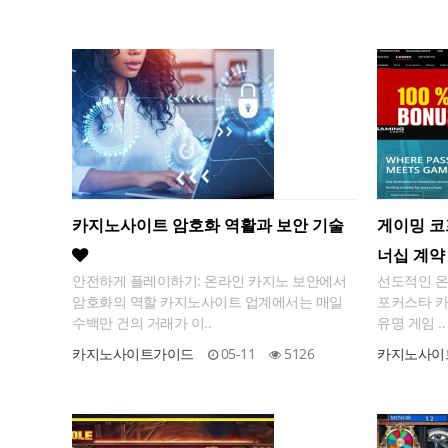
카지노사이트 암호화 역활과 보안 기술
게이밍 코
너십 계약
안전하게 플레이하기: 온라인 카지노 보안에서
선도적인 온
암호화의 역할 카지노사이트 업계에서는 매일
포커스타 카지노
수백만 건의 거래가 이..
유명 게임 ..
카지노사이트가이드
05-11
5126
카지노사이