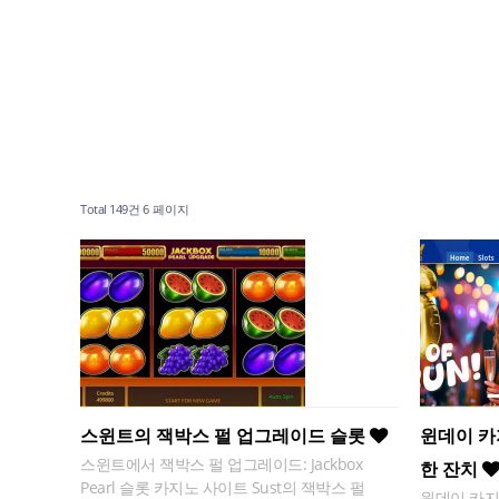
Total 149건
6 페이지
스윈트의 잭박스 펄 업그레이드 슬롯
윈데이 카
스윈트에서 잭박스 펄 업그레이드: Jackbox
한 잔치
Pearl 슬롯 카지노 사이트 Sust의 잭박스 펄
윈데이 카지