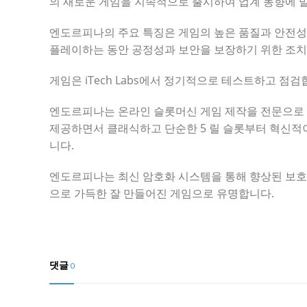
의 새로운 게임을 지속적으로 출시하여 업계 동향에 
엔도르피나의 주요 특징은 게임의 높은 품질과 안전성으
플레이하는 동안 공정성과 보안을 보장하기 위한 조치
게임은 iTech Labs에서 정기적으로 테스트하고 점검합니다. 엔도
엔도르피나는 온라인 슬롯머신 게임 제작을 전문으로 
제공하면서 클래식하고 단순한 5 릴 슬롯부터 혁신적이
니다.
엔도르피나는 최신 암호화 시스템을 통해 향상된 보호
으로 가득한 잘 만들어진 게임으로 유명합니다.
댓글
0