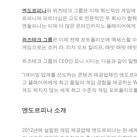
엔도르피나
와 위즈테크 그룹은 이제 혁신적인 게임에
르피나의 파트너십은 고도로 전문적인 두 회사가 협력
엔돌피나는 이제 더 많은 온라인카지노 플레이어에게 
위즈테크 그룹
은 이제 전체 포트폴리오에 액세스할 수
게임으로는 조커 라, 리치 오브 칼리프, 래빗 래빗 래빗
위즈테크 그룹의 CEO인 요니 시디는 다음과 같이 말
"i게이밍 업계를 선도하는 콘텐츠 제공업체인 엔도르
고 플레이어에게 최고 품질의 게임 경험을 제공하는 
게도 뒤지지 않는 세계 최고 수준의 게임 포트폴리오를
엔도르피나 소개
2012년에 설립된 게임 제공업체 엔도르피나는 전 세