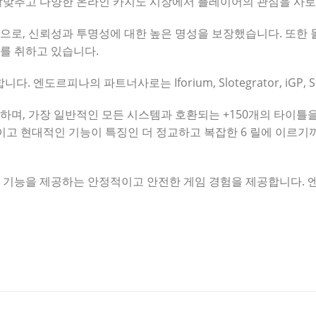
발맞추고 다양한 온라인 카지노 시장에서 플레이어의 관심을 사로
로, 신뢰성과 투명성에 대한 높은 명성을 보장했습니다. 또한 몰
를 취하고 있습니다.
르피나의 파트너사로는 Iforium, Slotegrator, iGP, Softswi
하며, 가장 일반적인 모든 시스템과 호환되는 +150개의 타이
고 현대적인 기능이 특징인 더 정교하고 복잡한 6 릴에 이르기
 기능을 제공하는 안정적이고 안전한 게임 경험을 제공합니다. 