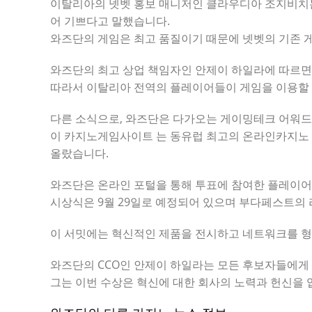
이탈리아의 넷벳 홍보 매니저인 클라우디아 조지비치
어 기쁘다고 말했습니다.
와즈단의 게임은 최고 품질이기 때문에 넷벳의 기존 게
와즈단의 최고 상업 책임자인 안제이 하일라에 따르면
따라서 이탈리아 전역의 플레이어들이 게임을 이용할 
다른 소식으로, 와즈단은 다가오는 게이밍테크 어워드
이 카지노게임사이트 는 동유럽 최고의 온라인카지노 
올랐습니다.
와즈단은 온라인 포털을 통해 투표에 참여한 플레이어
시상식은 9월 29일로 예정되어 있으며 부다페스트의
이 서밋에는 혁신적인 제품을 전시하고 네트워크를 형성
와즈단의 CCO인 안제이 하일라는 모든 후보자들에게 
그는 이번 수상은 혁신에 대한 회사의 노력과 헌신을