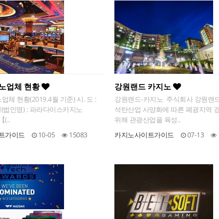
노업체 현황
강원랜드 카지노
체 현황(2019.4월 기준) 시․도 :
강원랜드-카지노 주식회사 강원랜
명(법인명) : 파라다이스카지노
석탄산업 사양화에 따른 폐광지역 
(..
위해 관광산업을 육성..
트가이드
10-05
15083
카지노사이트가이드
07-13