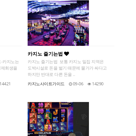
카지노 즐기는법
드-카지노는
카지노 즐기는법 보통 카지노 밀집 지역은
경제회생을
도박시설로 돈을 벌기 때문에 물가가 싸다고
하지만 반대로 다른 돈을 ..
14421
카지노사이트가이드
09-06
14290