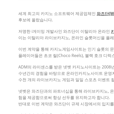
세계 최고의 카지노 소프트웨어 제공업체인
와즈단(Wa
후보에 올랐습니다.
저명한 i게이밍 개발사인 와즈단이 이탈리아 온라인
이는 이탈리아 라이브카지노, 온라인 슬롯머신을 플레
이번 계약을 통해 카지노게임사이트는 인기 슬롯의 
플레이어들은 초코 릴(Choco Reels), 블랙 호크 디럭스(
ADM의 라이센스를 받은 넷벳 카지노사이트는 2008년부
수년간의 경험을 바탕으로 온라인카지노사이트 운영자
수천 개의 라이브카지노 게임과 일일 스포츠 이벤트 
넷벳은 와즈단과의 파트너십을 통해 라이브카지노, 온
험을 제공함으로써 항상 선두를 유지하고자 합니다.
반대로 이번 계약은 와즈단이 규제 시장에서의 입지를 