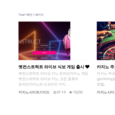
Total 149건
1 페이지
벳컨스트럭트 라이브 식보 게임 출시
카지노 주
벳컨스트럭트 라이브 키노 온라인카지노 게임
카지노-주요
벳컨스트럭트 라이브 키노, 모든 종류의
(gambli
온라인카지노와 오프라인 카지..
호텔,..
카지노사이트가이드
07-19
16250
카지노사이