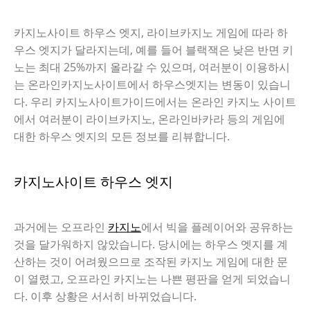
카지노사이트 하우스 엣지, 라이브카지노 게임에 따라 하
우스 엣지가 달라지는데, 예를 들어 블랙잭은 낮은 반면 키
노는 최대 25%까지 올라갈 수 있으며, 여러분이 이용하시
는 온라인카지노사이트에서 하우스엣지는 변동이 있습니
다. 우리 카지노사이트가이드에서는 온라인 카지노 사이트
에서 여러분이 라이브카지노, 온라인바카라 등의 게임에
대한 하우스 엣지의 모든 정보를 리뷰합니다.
카지노사이트 하우스 엣지
과거에는 오프라인
카지노
에서 빅을 플레이어와 공유하는
것을 달가워하지 않았습니다. 당시에는 하우스 엣지를 계
산하는 것이 어려웠으므로 조작된 카지노 게임에 대한 문
이 열렸고, 오프라인 카지노는 나쁜 평판을 얻게 되었습니
다. 이후 상황은 서서히 바뀌었습니다.