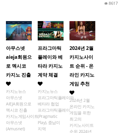
8617
아무스넷
프라그마틱
2024년 2월
aieja회원으
플레이와 베
카지노사이
로 멕시코
타라 카지노
트 순위 - 온
카지노 진출
계약 체결
라인 카지노
게임 추천
카지노뉴스
카지노뉴스
아무스넷
프라그마틱플레이와
2024년 2월
AIEJA회원으로
베타라 협업
온라인 카지노
멕시코 진출
프라그마틱플레이
게임을 위한
카지노게임사이트
(Pragmatic
최고의
아무스넷
Play), 중남미
카지노사이트
(Amusnet)
지역
순위 2024년