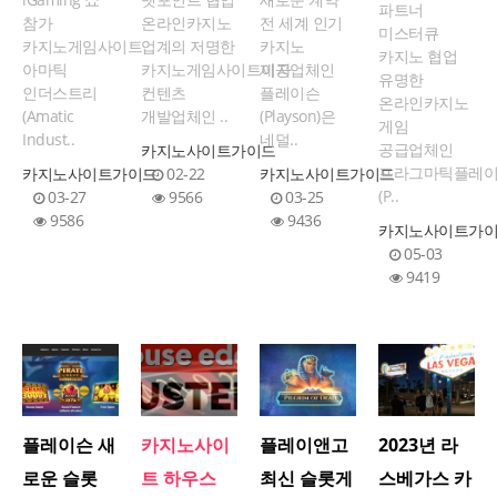
파트너
참가
온라인카지노
전 세계 인기
미스터큐
카지노게임사이트
업계의 저명한
카지노
카지노 협업
아마틱
카지노게임사이트이자
제공업체인
유명한
인더스트리
컨텐츠
플레이슨
온라인카지노
(Amatic
개발업체인 ..
(Playson)은
게임
Indust..
네덜..
공급업체인
카지노사이트가이드
프라그마틱플레
카지노사이트가이드
02-22
카지노사이트가이드
(P..
03-27
9566
03-25
9586
9436
카지노사이트가
05-03
9419
플레이슨 새
카지노사이
플레이앤고
2023년 라
로운 슬롯
트 하우스
최신 슬롯게
스베가스 카