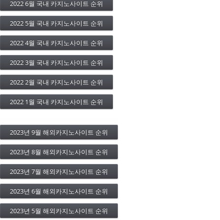
2022 6월 국내 카지노사이트 순위
2022 5월 국내 카지노사이트 순위
2022 4월 국내 카지노사이트 순위
2022 3월 국내 카지노사이트 순위
2022 2월 국내 카지노사이트 순위
2022 1월 국내 카지노사이트 순위
2023년 9월 해외카지노사이트 순위
2023년 8월 해외카지노사이트 순위
2023년 7월 해외카지노사이트 순위
2023년 6월 해외카지노사이트 순위
2023년 5월 해외카지노사이트 순위