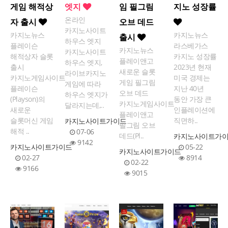
게임 해적상
엣지
임 필그림
지노 성장률
온라인
자 출시
오브 데드
카지노사이트
카지노뉴스
카지노뉴스
출시
하우스 엣지
플레이슨
라스베가스
카지노뉴스
카지노사이트
해적상자 슬롯
카지노 성장률
플레이앤고
하우스 엣지,
출시
2023년 현재
새로운 슬롯
라이브카지노
카지노게임사이트
미국 경제는
게임 필그림
게임에 따라
플레이슨
지난 40년
오브 데드
하우스 엣지가
(Playson)의
동안 가장 큰
카지노게임사이트
달라지는데,..
새로운
인플레이션에
플레이앤고
슬롯머신 게임
직면하..
카지노사이트가이드
필그림 오브
해적 ..
07-06
데드(Pl..
카지노사이트가
9142
카지노사이트가이드
05-22
카지노사이트가이드
02-27
8914
02-22
9166
9015