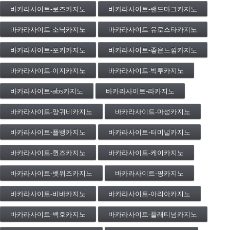
바카라사이트-로즈카지노
바카라사이트-랜드마크카지노
바카라사이트-소닉카지노
바카라사이트-유로스타카지노
바카라사이트-포커카지노
바카라사이트-좋은느낌카지노
바카라사이트-이지카지노
바카라사이트-빅투카지노
바카라사이트-abs카지노
바카라사이트-라카지노
바카라사이트-양귀비카지노
바카라사이트-마성카지노
바카라사이트-플뱅카지노
바카라사이트-터미널카지노
바카라사이트-퀸즈카지노
바카라사이트-케이카지노
바카라사이트-벳위즈카지노
바카라사이트-핑카지노
바카라사이트-비바카지노
바카라사이트-아리아카지노
바카라사이트-백호카지노
바카라사이트-플래티넘카지노