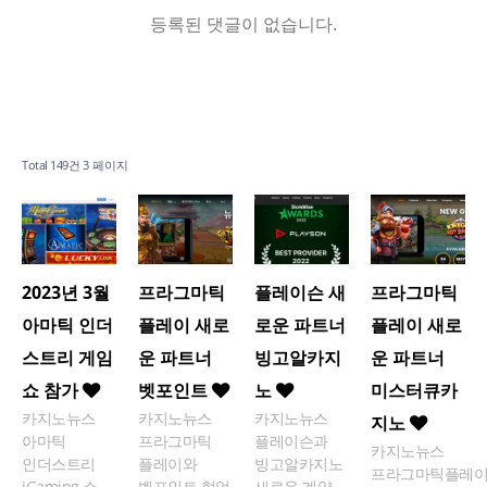
등록된 댓글이 없습니다.
Total 149건
3 페이지
2023년 3월
프라그마틱
플레이슨 새
프라그마틱
아마틱 인더
플레이 새로
로운 파트너
플레이 새로
스트리 게임
운 파트너
빙고알카지
운 파트너
쇼 참가
벳포인트
노
미스터큐카
카지노뉴스
카지노뉴스
카지노뉴스
지노
아마틱
프라그마틱
플레이슨과
카지노뉴스
인더스트리
플레이와
빙고알카지노
프라그마틱플레
iGaming 쇼
벳포인트 협업
새로운 계약