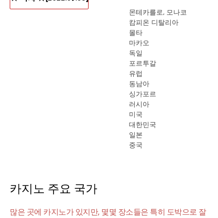
몬테카를로, 모나코
캄피온 디탈리아
몰타
마카오
독일
포르투갈
유럽
동남아
싱가포르
러시아
미국
대한민국
일본
중국
카지노 주요 국가
많은 곳에 카지노가 있지만, 몇몇 장소들은 특히 도박으로 잘