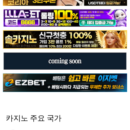
카지노 주요 국가