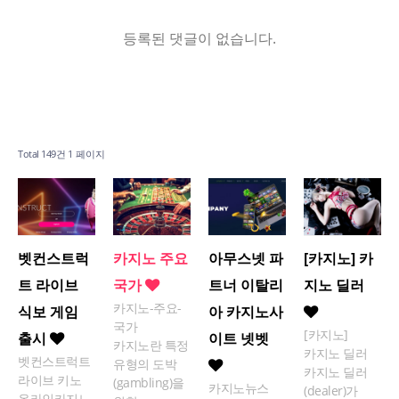
등록된 댓글이 없습니다.
Total 149건
1 페이지
벳컨스트럭
카지노 주요
아무스넷 파
[카지노] 카
트 라이브
국가
트너 이탈리
지노 딜러
카지노-주요-
식보 게임
아 카지노사
국가
[카지노]
출시
이트 넷벳
카지노란 특정
카지노 딜러
벳컨스트럭트
유형의 도박
카지노 딜러
라이브 키노
(gambling)을
카지노뉴스
(dealer)가
온라인카지노