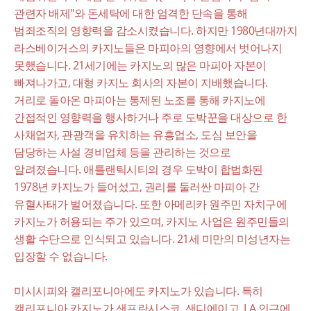
관련자 배제"와 돈세탁에 대한 엄격한 단속을 통해
범죄조직의 영향력을 감소시켰습니다. 하지만 1980년대까지
라스베이거스의 카지노들은 마피아의 영향에서 벗어나지
못했습니다. 21세기에는 카지노의 많은 마피아 자본이
빠져나가고, 대형 카지노 회사의 자본이 지배했습니다.
거리로 돌아온 마피아는 통제된 노조를 통해 카지노에
간접적인 영향력을 행사하거나 주로 도박꾼을 대상으로 한
사채업자, 관광객을 유치하는 유흥업소, 도심 보안을
담당하는 사설 경비업체 등을 관리하는 것으로
알려졌습니다. 애틀랜틱시티의 경우 도박이 합법화된
1978년 카지노가 들어섰고, 권리를 둘러싼 마피아 간
유혈사태가 벌어졌습니다. 또한 아메리카 원주민 자치구에
카지노가 허용되는 주가 있으며, 카지노 사업은 원주민들의
생활 수단으로 인식되고 있습니다. 21세 미만의 미성년자는
입장할 수 없습니다.
미시시피와 캘리포니아에도 카지노가 있습니다. 특히
캘리포니아 카지노가 샌프란시스코, 샌디에이고, LA 인근에