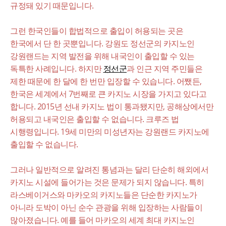
규정돼 있기 때문입니다.
그런 한국인들이 합법적으로 출입이 허용되는 곳은
한국에서 단 한 곳뿐입니다. 강원도 정선군의 카지노인
강원랜드는 지역 발전을 위해 내국인이 출입할 수 있는
독특한 사례입니다. 하지만
정선군
과 인근 지역 주민들은
제한 때문에 한 달에 한 번만 입장할 수 있습니다. 어쨌든,
한국은 세계에서 7번째로 큰 카지노 시장을 가지고 있다고
합니다. 2015년 선내 카지노 법이 통과됐지만, 공해상에서만
허용되고 내국인은 출입할 수 없습니다. 크루즈 법
시행령입니다. 19세 미만의 미성년자는 강원랜드 카지노에
출입할 수 없습니다.
그러나 일반적으로 알려진 통념과는 달리 단순히 해외에서
카지노 시설에 들어가는 것은 문제가 되지 않습니다. 특히
라스베이거스와 마카오의 카지노들은 단순한 카지노가
아니라 도박이 아닌 순수 관광을 위해 입장하는 사람들이
많아졌습니다. 예를 들어 마카오의 세계 최대 카지노인