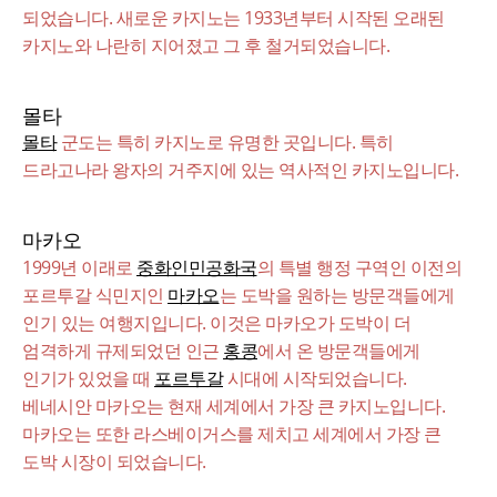
되었습니다. 새로운 카지노는 1933년부터 시작된 오래된
카지노와 나란히 지어졌고 그 후 철거되었습니다.
몰타
몰타
군도는 특히 카지노로 유명한 곳입니다. 특히
드라고나라 왕자의 거주지에 있는 역사적인 카지노입니다.
마카오
1999년 이래로
중화인민공화국
의 특별 행정 구역인 이전의
포르투갈 식민지인
마카오
는 도박을 원하는 방문객들에게
인기 있는 여행지입니다. 이것은 마카오가 도박이 더
엄격하게 규제되었던 인근
홍콩
에서 온 방문객들에게
인기가 있었을 때
포르투갈
시대에 시작되었습니다.
베네시안 마카오는 현재 세계에서 가장 큰 카지노입니다.
마카오는 또한 라스베이거스를 제치고 세계에서 가장 큰
도박 시장이 되었습니다.