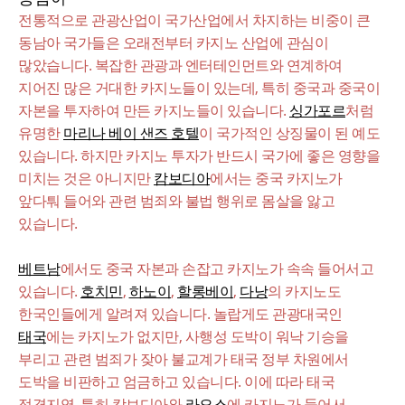
전통적으로 관광산업이 국가산업에서 차지하는 비중이 큰
동남아 국가들은 오래전부터 카지노 산업에 관심이
많았습니다. 복잡한 관광과 엔터테인먼트와 연계하여
지어진 많은 거대한 카지노들이 있는데, 특히 중국과 중국이
자본을 투자하여 만든 카지노들이 있습니다.
싱가포르
처럼
유명한
마리나 베이 샌즈 호텔
이 국가적인 상징물이 된 예도
있습니다. 하지만 카지노 투자가 반드시 국가에 좋은 영향을
미치는 것은 아니지만
캄보디아
에서는 중국 카지노가
앞다퉈 들어와 관련 범죄와 불법 행위로 몸살을 앓고
있습니다.
베트남
에서도 중국 자본과 손잡고 카지노가 속속 들어서고
있습니다.
호치민
,
하노이
,
할롱베이
,
다낭
의 카지노도
한국인들에게 알려져 있습니다. 놀랍게도 관광대국인
태국
에는 카지노가 없지만, 사행성 도박이 워낙 기승을
부리고 관련 범죄가 잦아 불교계가 태국 정부 차원에서
도박을 비판하고 엄금하고 있습니다. 이에 따라 태국
접경지역, 특히 캄보디아와
라오스
에 카지노가 들어서