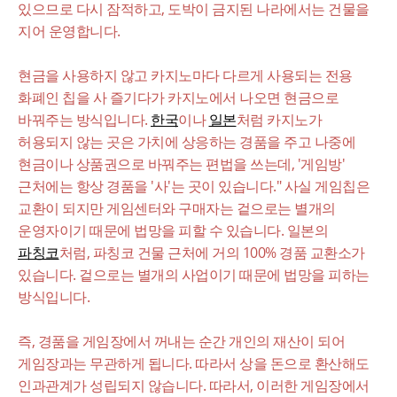
있으므로 다시 잠적하고, 도박이 금지된 나라에서는 건물을
지어 운영합니다.
현금을 사용하지 않고 카지노마다 다르게 사용되는 전용
화폐인 칩을 사 즐기다가 카지노에서 나오면 현금으로
바꿔주는 방식입니다.
한국
이나
일본
처럼 카지노가
허용되지 않는 곳은 가치에 상응하는 경품을 주고 나중에
현금이나 상품권으로 바꿔주는 편법을 쓰는데, '게임방'
근처에는 항상 경품을 '사'는 곳이 있습니다." 사실 게임칩은
교환이 되지만 게임센터와 구매자는 겉으로는 별개의
운영자이기 때문에 법망을 피할 수 있습니다. 일본의
파칭코
처럼, 파칭코 건물 근처에 거의 100% 경품 교환소가
있습니다. 겉으로는 별개의 사업이기 때문에 법망을 피하는
방식입니다.
즉, 경품을 게임장에서 꺼내는 순간 개인의 재산이 되어
게임장과는 무관하게 됩니다. 따라서 상을 돈으로 환산해도
인과관계가 성립되지 않습니다. 따라서, 이러한 게임장에서