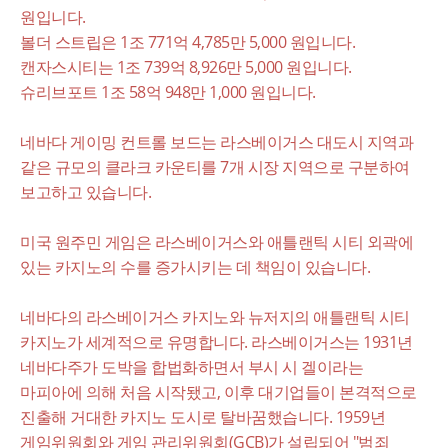
원입니다.
볼더 스트립은 1조 771억 4,785만 5,000 원입니다.
캔자스시티는 1조 739억 8,926만 5,000 원입니다.
슈리브포트 1조 58억 948만 1,000 원입니다.
네바다 게이밍 컨트롤 보드는 라스베이거스 대도시 지역과
같은 규모의 클라크 카운티를 7개 시장 지역으로 구분하여
보고하고 있습니다.
미국 원주민 게임은 라스베이거스와 애틀랜틱 시티 외곽에
있는 카지노의 수를 증가시키는 데 책임이 있습니다.
네바다의 라스베이거스 카지노와 뉴저지의 애틀랜틱 시티
카지노가 세계적으로 유명합니다. 라스베이거스는 1931년
네바다주가 도박을 합법화하면서 부시 시 겔이라는
마피아에 의해 처음 시작됐고, 이후 대기업들이 본격적으로
진출해 거대한 카지노 도시로 탈바꿈했습니다. 1959년
게임위원회와 게임 관리위원회(GCB)가 설립되어 "범죄