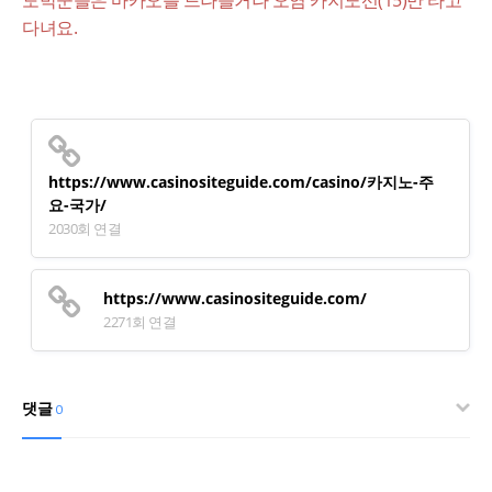
다녀요.
https://www.casinositeguide.com/casino/카지노-주
요-국가/
2030회 연결
https://www.casinositeguide.com/
2271회 연결
댓글
0