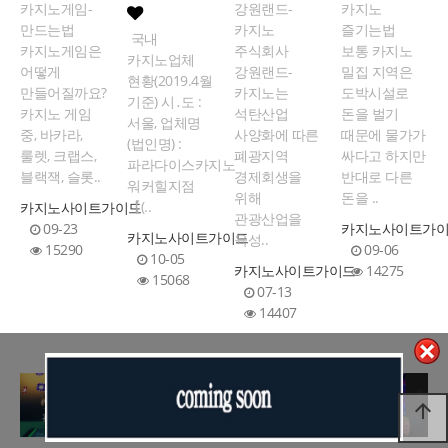
카지노게임-
강원랜드-
카지노
만드는법
카지노
즐기는법
국내
카지노게임은
주식회사
보통 카지노
카지노업체
어떻게
강원랜드-
밀집 지역은
현황(2019.4월
만들어질까요?
카지노는
도박시설로
기준) 시․도 :
카지노 게임
석탄산업
돈을 벌기
서울, 업체명
중, 바카라,
사양화에 따른
때문에 물가가
(법인명) :
룰렛, 크랩스,
폐광지역
싸다고 하지만
파라다이스카지노
블랙잭, 슬롯..
경제회생을
반대로 다른
워커힐지점
위해
돈을 ..
【(..
카지노사이트가이드
관광산업을
09-23
카지노사이트가
카지노사이트가이드
육성..
15290
09-06
10-05
카지노사이트가이드
14275
15068
07-13
14407
arrow_upward