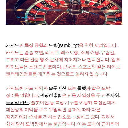
카지노
란 특정 유형의
도박(gambling)
을 위한 시설입니다.
카지노는 종종 호텔, 리조트, 레스토랑, 소매 쇼핑, 유람선,
그리고 다른 관광 명소 근처에 지어지거나 합쳐집니다. 일부
카지노들은 스탠드업 코미디, 콘서트, 스포츠와 같은 라이브
엔터테인먼트를 개최하는 것으로도 알려져 있습니다.
카지노란 카드 게임과
슬롯머신
또는
룰렛
과 같은 도박
장소를 말합니다.
관광진흥법
은 전문 사업장을 두고
주사위
,
플레잉 카드
, 슬롯머신 등 특정 기구를 이용해 특정인에게
재산상의 이익을 주고 우발적인 결과에 따라 다른
참가자에게 손해를 끼치는 업소로 규정하고 있다. 따라서
쉽게 말해 도박장에서는 불법입니다. 이는 도박이 금지되어