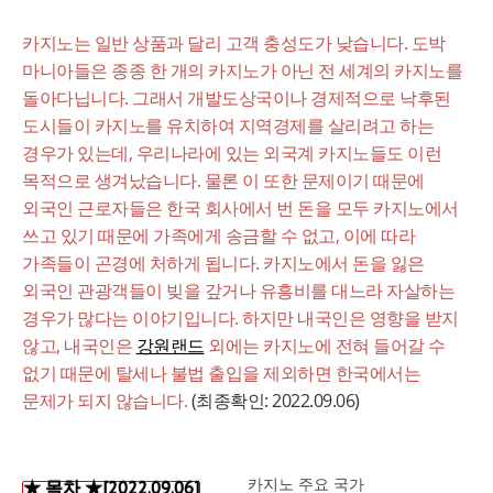
카지노는 일반 상품과 달리 고객 충성도가 낮습니다. 도박
마니아들은 종종 한 개의 카지노가 아닌 전 세계의 카지노를
돌아다닙니다. 그래서 개발도상국이나 경제적으로 낙후된
도시들이 카지노를 유치하여 지역경제를 살리려고 하는
경우가 있는데, 우리나라에 있는 외국계 카지노들도 이런
목적으로 생겨났습니다. 물론 이 또한 문제이기 때문에
외국인 근로자들은 한국 회사에서 번 돈을 모두 카지노에서
쓰고 있기 때문에 가족에게 송금할 수 없고, 이에 따라
가족들이 곤경에 처하게 됩니다. 카지노에서 돈을 잃은
외국인 관광객들이 빚을 갚거나 유흥비를 대느라 자살하는
경우가 많다는 이야기입니다. 하지만 내국인은 영향을 받지
않고, 내국인은
강원랜드
외에는 카지노에 전혀 들어갈 수
없기 때문에 탈세나 불법 출입을 제외하면 한국에서는
문제가 되지 않습니다.
(최종확인: 2022.09.06)
카지노 주요 국가
★ 목차 ★
[2022.09.06]