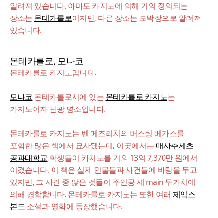
알려져 있습니다. 아마도 카지노에 의해 거의 정의되는
장소는
몬테카를로
이지만, 다른 장소는 도박장으로 알려져
있습니다.
몬테카를로, 모나코
몬테카를로 카지노입니다.
모나코
몬테카를로시에 있는
몬테카를로 카지노
는
카지노이자 관광 명소입니다.
몬테카를로 카지노는 벤 메즈리치의 버스팅 베가스를
포함한 많은 책에서 묘사됐는데, 이곳에서는
매사추세츠
공과대학교
학생들이 카지노를 거의 13억 7,370만 원에서
이겼습니다. 이 책은 실제 인물들과 사건들에 바탕을 두고
있지만, 그 사건 중 많은 것들이 주인공 세 main 두카치에
의해 경합합니다. 몬테카를로 카지노는 또한 여러
제임스
본드
소설과 영화에 등장했습니다.