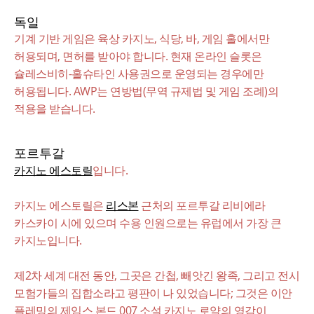
독일
기계 기반 게임은 육상 카지노, 식당, 바, 게임 홀에서만
허용되며, 면허를 받아야 합니다. 현재 온라인 슬롯은
슐레스비히-홀슈타인 사용권으로 운영되는 경우에만
허용됩니다. AWP는 연방법(무역 규제법 및 게임 조례)의
적용을 받습니다.
포르투갈
카지노 에스토릴
입니다.
카지노 에스토릴은
리스본
근처의 포르투갈 리비에라
카스카이 시에 있으며 수용 인원으로는 유럽에서 가장 큰
카지노입니다.
제2차 세계 대전 동안, 그곳은 간첩, 빼앗긴 왕족, 그리고 전시
모험가들의 집합소라고 평판이 나 있었습니다; 그것은 이안
플레밍의 제임스 본드 007 소설 카지노 로얄의 영감이