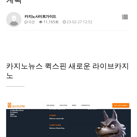
카지노사이트가이드
0건
11,165회
23-02-27 12:52
카지노뉴스 퀵스핀 새로운 라이브카지
노