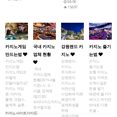
04-06
15697
카지노게임
국내 카지노
강원랜드 카
카지노 즐기
만드는법
업체 현황
지노
는법
카지노게임-
강원랜드-
카지노
만드는법
카지노
즐기는법
국내
카지노게임은
주식회사
보통 카지노
카지노업체
어떻게
강원랜드-
밀집 지역은
현황(2019.4월
만들어질까요?
카지노는
도박시설로
기준) 시․도 :
카지노 게임
석탄산업
돈을 벌기
서울, 업체명
중, 바카라,
사양화에 따른
때문에 물가가
(법인명) :
룰렛, 크랩스,
폐광지역
싸다고 하지만
파라다이스카지노
블랙잭, 슬롯..
경제회생을
반대로 다른
워커힐지점
위해
돈을 ..
【(..
카지노사이트가이드
관광산업을