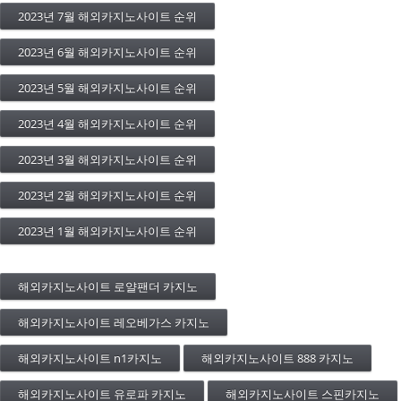
2023년 7월 해외카지노사이트 순위
2023년 6월 해외카지노사이트 순위
2023년 5월 해외카지노사이트 순위
2023년 4월 해외카지노사이트 순위
2023년 3월 해외카지노사이트 순위
2023년 2월 해외카지노사이트 순위
2023년 1월 해외카지노사이트 순위
해외카지노사이트 로얄팬더 카지노
해외카지노사이트 레오베가스 카지노
해외카지노사이트 n1카지노
해외카지노사이트 888 카지노
해외카지노사이트 유로파 카지노
해외카지노사이트 스핀카지노