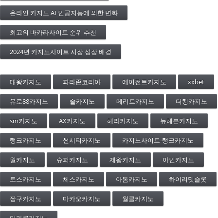
온라인 카지노 AI 인공지능에 의한 변화
최고의 바카라사이트 순위 추천
2024년 카지노사이트 시장 성장 배경
대왕카지노
파라존코리아
에이전트카지노
xxbet
유로88카지노
솔카지노
메리트카지노
더킹카지노
sm카지노
AX카지노
헤라카지노
뉴헤븐카지노
랭크카지노
썬시티카지노
카지노사이트-랭크카지노
월카지노
슈퍼카지노
제왕카지노
아인카지노
토스카지노
체스카지노
아톰카지노
하이리밋슬롯
짱구카지노
마카오카지노
월클카지노