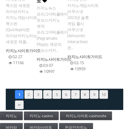
노
퀵스핀 새로운
카지노게임사이트
카지노뉴스
라이브카지노
아무스넷
프라그마틱플레이
카지노게임사이트
2023년 슬롯
포브스카지노
퀵스핀
게임 출시
계약
(Quickspin)은
아무스넷
프라그마틱플레이
라이브카지노라는
(Amusnet
(Pagramatic
새로운 제품..
Interactive)
Play)는 체코의
은..
포브스카지..
카지노사이트가이드
02-27
카지노사이트가이드
카지노사이트가이드
11166
02-15
03-07
10959
10997
2
3
4
5
6
7
8
9
10
1
카지노
카지노-casino
카지노사이트-casinosite
바카라
바카라사이트
온라인카지노