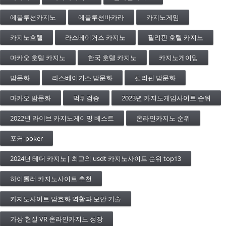
에볼루션카지노
에볼루션바카라
카지노게임
카지노호텔
라스베이거스 카지노
필리핀 호텔 카지노
마카오 호텔 카지노
한국 호텔 카지노
카지노게이밍
밤문화
라스베이거스 밤문화
필리핀 밤문화
마카오 밤문화
먹튀검증
2023년 카지노게임사이트 순위
2022년 라이브 카지노게이밍 베스트
온라인카지노 순위
포커-poker
2024년 테더 카지노| 최고의 usdt 카지노사이트 순위 top13
하이롤러 카지노사이트 추천
카지노사이트 암호화 역활과 보안 기술
가상 현실 VR 온라인카지노 성장