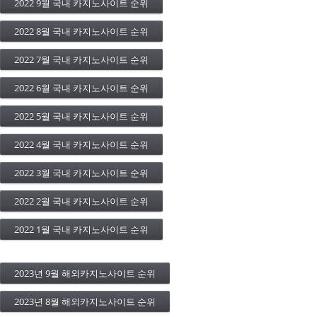
2022 9월 국내 카지노사이트 순위
2022 8월 국내 카지노사이트 순위
2022 7월 국내 카지노사이트 순위
2022 6월 국내 카지노사이트 순위
2022 5월 국내 카지노사이트 순위
2022 4월 국내 카지노사이트 순위
2022 3월 국내 카지노사이트 순위
2022 2월 국내 카지노사이트 순위
2022 1월 국내 카지노사이트 순위
2023년 9월 해외카지노사이트 순위
2023년 8월 해외카지노사이트 순위