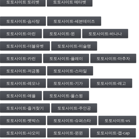
토토사이트 토리벳
토토사이트 메타벳
토토사이트-솜사탕
토토사이트-세븐데이즈
토토사이트-아린
토토사이트-윈
토토사이트-바나나
토토사이트-더블유벳
토토사이트-미슐랭
토토사이트-카린
토토사이트-플레이
토토사이트-마추자
토토사이트-저금통
토토사이트-스마일
토토사이트-레모나
토토사이트-기가
토토사이트-레고
토토사이트-애플
토토사이트-풀스윙
토토사이트-즐겨찾기
토토사이트-주인공
토토사이트-벳박스
토토사이트-슈퍼스타
토토사이트-vs
토토사이트-샤오미
토토사이트-윈윈
토토사이트-캡-cap