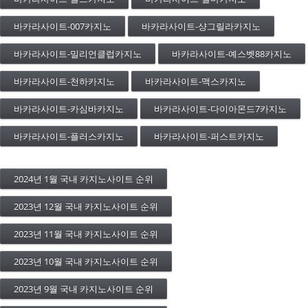
바카라사이트-007카지노
바카라사이트-샹그릴라카지노
바카라사이트-밀리언클럽카지노
바카라사이트-예스벳88카지노
바카라사이트-천하카지노
바카라사이트-맥스카지노
바카라사이트-카심바카지노
바카라사이트-다이아몬드7카지노
바카라사이트-플러스카지노
바카라사이트-퍼스트카지노
2024년 1월 국내 카지노사이트 순위
2023년 12월 국내 카지노사이트 순위
2023년 11월 국내 카지노사이트 순위
2023년 10월 국내 카지노사이트 순위
2023년 9월 국내 카지노사이트 순위