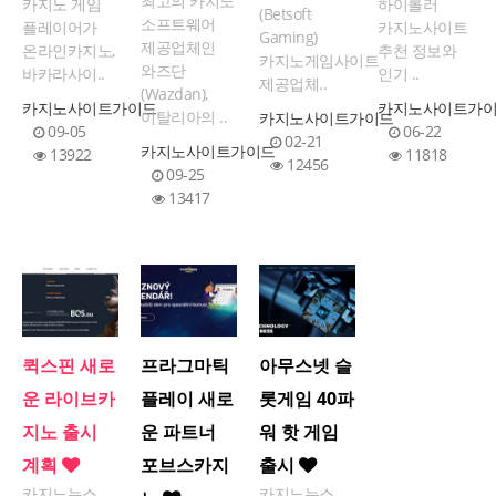
최고의 카지노
카지노 게임
하이롤러
(Betsoft
소프트웨어
플레이어가
카지노사이트
Gaming)
제공업체인
온라인카지노,
추천 정보와
카지노게임사이트
와즈단
바카라사이..
인기 ..
제공업체..
(Wazdan),
카지노사이트가이드
카지노사이트가
이탈리아의 ..
카지노사이트가이드
09-05
06-22
02-21
카지노사이트가이드
13922
11818
12456
09-25
13417
퀵스핀 새로
프라그마틱
아무스넷 슬
운 라이브카
플레이 새로
롯게임 40파
지노 출시
운 파트너
워 핫 게임
계획
포브스카지
출시
카지노뉴스
카지노뉴스