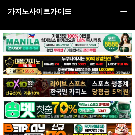
카지노사이트가이드