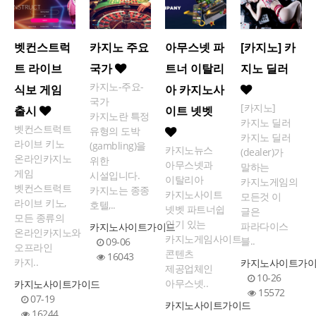
벳컨스트럭
카지노 주요
아무스넷 파
[카지노] 카
트 라이브
국가
트너 이탈리
지노 딜러
카지노-주요-
식보 게임
아 카지노사
국가
[카지노]
출시
이트 넷벳
카지노란 특정
카지노 딜러
벳컨스트럭트
유형의 도박
카지노 딜러
라이브 키노
(gambling)을
카지노뉴스
(dealer)가
온라인카지노
위한
아무스넷과
말하는
게임
시설입니다.
이탈리아
카지노게임의
벳컨스트럭트
카지노는 종종
카지노사이트
모든것 이
라이브 키노,
호텔,..
넷벳 파트너쉽
글은
모든 종류의
인기 있는
파라다이스
카지노사이트가이드
온라인카지노와
카지노게임사이트
블..
09-06
오프라인
콘텐츠
16043
카지..
카지노사이트가
제공업체인
10-26
아무스넷..
카지노사이트가이드
15572
07-19
카지노사이트가이드
16244