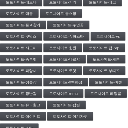
토토사이트-레모나
토토사이트-기가
토토사이트-레고
토토사이트-애플
토토사이트-풀스윙
토토사이트-즐겨찾기
토토사이트-주인공
토토사이트-벳박스
토토사이트-슈퍼스타
토토사이트-vs
토토사이트-샤오미
토토사이트-윈윈
토토사이트-캡-cap
토토사이트-승부벳
토토사이트-나르샤
토토사이트-세븐
토토사이트-파랑새
토토사이트-로켓
토토사이트-부띠끄
토토사이트-정류장
토토사이트-h백화점
토토사이트-마켓
토토사이트-장난감
토토사이트-mma
토토사이트-베팅룸
토토사이트-슈퍼헐크
토토사이트-캡틴
토토사이트-에이전트
토토사이트-이기자벳
토토사이트-스타