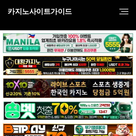
카지노사이트가이드