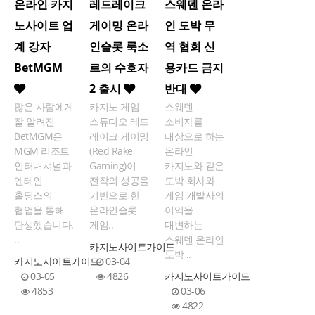
온라인 카지
레드레이크
스웨덴 온라
노사이트 업
게이밍 온라
인 도박 무
계 강자
인슬롯 룩소
역 협회 신
BetMGM
르의 수호자
용카드 금지
2 출시
반대
많은 사람에게
카지노 게임
스웨덴
잘 알려진
스튜디오 레드
소비자를
BetMGM은
레이크 게이밍
대상으로 하는
MGM 리조트
(Red Rake
온라인
인터내셔널과
Gaming)이
카지노와 같은
엔테인
전작의 성공을
도박 회사와
홀딩스의
기반으로 한
게임 개발사의
협업을 통해
온라인슬롯
이익을
탄생했습니다.
게임..
대변하는
..
스웨덴 온라인
카지노사이트가이드
도박 ..
카지노사이트가이드
03-04
03-05
4826
카지노사이트가이드
4853
03-06
4822