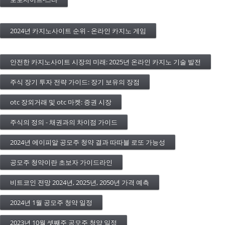
2024년 카지노사이트 순위 - 온라인 카지노 게임
안전한 카지노사이트 시장의 미래: 2025년 온라인 카지노 기술 발전
주식 장기 투자 전략 가이드: 장기 보유의 장점
otc 장외거래 및 otc 마켓: 증권 시장
주식의 정의 - 채권과의 차이점 가이드
2024년 에이피알 공모주 청약 결과 따따블 로또 가능성
공모주 청약이란 초보자 가이드라인
비트코인 전망 2024년, 2025년, 2050년 가격 예측
2024년 1월 공모주 청약 일정
2023년 10월 셋째주 공모주 청약 일정