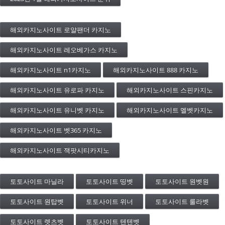
해외카지노사이트 로얄팬더 카지노
해외카지노사이트 레오베가스 카지노
해외카지노사이트 n1카지노
해외카지노사이트 888 카지노
해외카지노사이트 유로파 카지노
해외카지노사이트 스핀카지노
해외카지노사이트 유니벳 카지노
해외카지노사이트 멜벳카지노
해외카지노사이트 벳365 카지노
해외카지노사이트 잭팟시티카지노
토토사이트 마닐라
토토사이트 띵벳
토토사이트 원벳원
토토사이트 원탑벳
토토사이트 위너
토토사이트 룰라벳
토토사이트 렛츠벳
토토사이트 텐텐벳