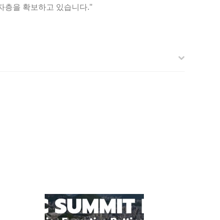
자층을 확보하고 있습니다."