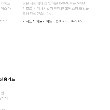
 카지노
많은 사람에게 잘 알려진 BetMGM은 MGM
레이스타
리조트 인터내셔널과 엔테인 홀딩스의 협업을
통해 탄생했습니다. ..
4952
카지노사이트가이드
03-05
4865
 신용카드
라인
발사의
..