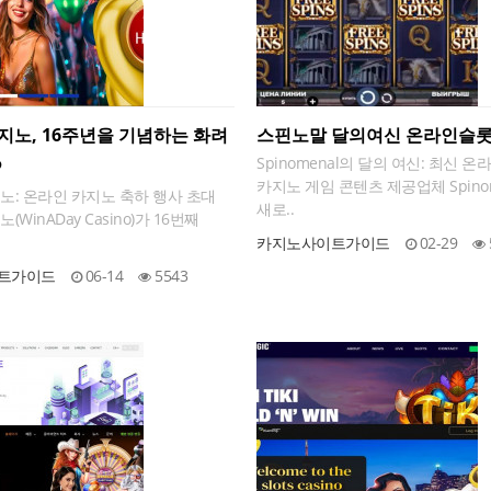
지노, 16주년을 기념하는 화려
스핀노말 달의여신 온라인슬롯
Spinomenal의 달의 여신: 최신 
카지노 게임 콘텐츠 제공업체 Spino
노: 온라인 카지노 축하 행사 초대
새로..
WinADay Casino)가 16번째
카지노사이트가이드
02-29
트가이드
06-14
5543