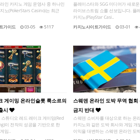
라인 카지노 게임 운영사 중 하나인
플레이스타와 SGG 미디어가 새로운
(PokerStars Casino)는 최근
라이브스트림 쇼를 선보입니다. 플
카지노(PlayStar Casi..
트가이드
03-05
5117
카지노사이트가이드
03-01
 게이밍 온라인슬롯 룩소르의
스웨덴 온라인 도박 무역 협회
 출시
금지 반대
 스튜디오 레드 레이크 게이밍(Red
스웨덴 소비자를 대상으로 하는 온
ming)이 전작의 성공을 기반으로 한
카지노와 같은 도박 회사와 게임 개
게임..
이익을 대변하는 스웨덴 온라인 도박 