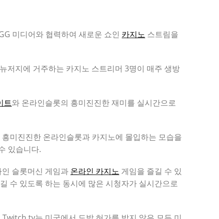
SGG 미디어와 협력하여 새로운 쇼인
카지노
스트림을
는 뉴저지에 거주하는 카지노 스트리머 3명이 매주 생방
이트
와 온라인슬롯의 흥미진진한 재미를 실시간으로
하는 흥미진진한 온라인슬롯과 카지노에 몰입하는 모습을
수 있습니다.
 온라인 슬롯머신 게임과
온라인 카지노
게임을 즐길 수 있
길 수 있도록 하는 동시에 많은 시청자가 실시간으로
Twitch.tv는 미국에서 도박 허가를 받지 않은 모든 미