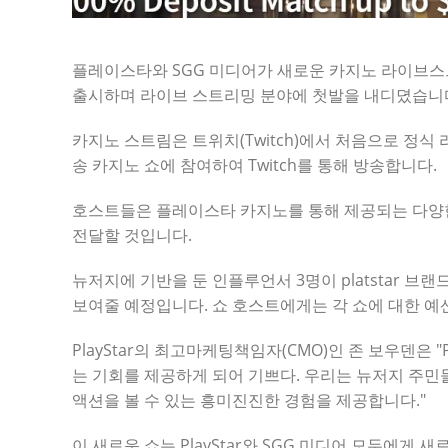
플레이스타와 SGG 미디어가 새로운 카지노 라이브스
출시하며 라이브 스트리밍 분야에 첫발을 내디뎠습니
카지노 스트림은 트위치(Twitch)에서 처음으로 정
송 카지노 쇼에 참여하여 Twitch를 통해 방송합니다.
호스트들은 플레이스타 카지노를 통해 제공되는 다양
전달할 것입니다.
뉴저지에 기반을 둔 인플루언서 3명이 platstar
보여줄 예정입니다. 쇼 호스트에게는 각 쇼에 대한 예
PlayStar의 최고마케팅책임자(CMO)인 존 보우덴은
는 기회를 제공하게 되어 기쁘다. 우리는 뉴저지 주
액션을 볼 수 있는 흥미진진한 경험을 제공합니다."
이 새로운 쇼는 PlayStar와 SGG 미디어 모두에게 새