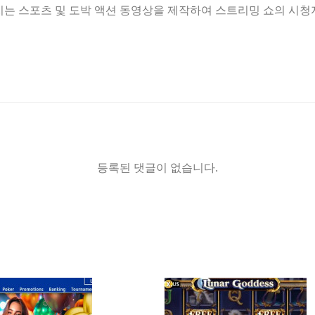
치는 스포츠 및 도박 액션 동영상을 제작하여 스트리밍 쇼의 시청
등록된 댓글이 없습니다.