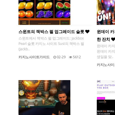
스윈트의 잭박스 펄 업그레이드 슬롯
윈데이 카
스윈트에서 잭박스 펄 업그레이드: Jackbox
한 잔치
Pearl 슬롯 카지노 사이트 Sust의 잭박스 펄
윈데이 카지
(Jackb..
윈데이 카지노(
생일을 맞..
카지노사이트가이드
02-29
5612
카지노사이