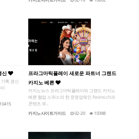
갱신
프라그마틱플레이 새로운 파트너 그랜드
 기록 갱신
카지노 베른
3이
카지노뉴스 프라그마틱플레이와 그랜드 카지노
베른 협업 스위스의 한 운영업체인 Pasino.ch과
콘텐츠 유..
10415
카지노사이트가이드
02-20
10388