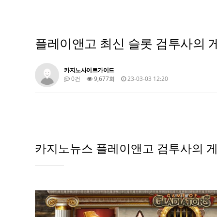
플레이앤고 최신 슬롯 검투사의 
카지노사이트가이드
0건
9,677회
23-03-03 12:20
카지노뉴스 플레이앤고 검투사의 게