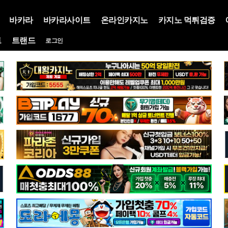
바카라
바카라사이트
온라인카지노
카지노 먹튀검증
트
트랜드
로그인