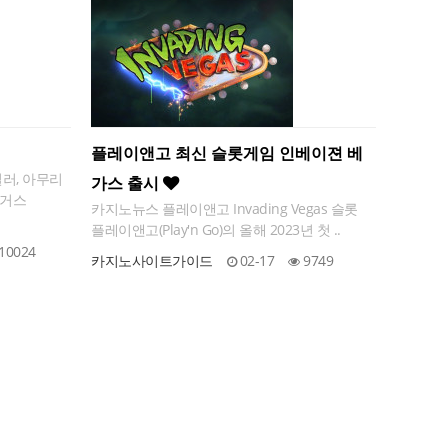
플레이앤고 최신 슬롯게임 인베이젼 베
러, 아무리
가스 출시
이거스
카지노뉴스 플레이앤고 Invading Vegas 슬롯
플레이앤고(Play'n Go)의 올해 2023년 첫 ..
10024
카지노사이트가이드
02-17
9749