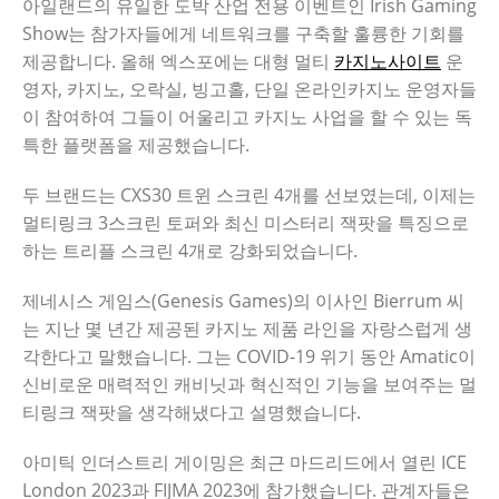
아일랜드의 유일한 도박 산업 전용 이벤트인 Irish Gaming
Show는 참가자들에게 네트워크를 구축할 훌륭한 기회를
제공합니다. 올해 엑스포에는 대형 멀티
카지노사이트
운
영자, 카지노, 오락실, 빙고홀, 단일 온라인카지노 운영자들
이 참여하여 그들이 어울리고 카지노 사업을 할 수 있는 독
특한 플랫폼을 제공했습니다.
두 브랜드는 CXS30 트윈 스크린 4개를 선보였는데, 이제는
멀티링크 3스크린 토퍼와 최신 미스터리 잭팟을 특징으로
하는 트리플 스크린 4개로 강화되었습니다.
제네시스 게임스(Genesis Games)의 이사인 Bierrum 씨
는 지난 몇 년간 제공된 카지노 제품 라인을 자랑스럽게 생
각한다고 말했습니다. 그는 COVID-19 위기 동안 Amatic이
신비로운 매력적인 캐비닛과 혁신적인 기능을 보여주는 멀
티링크 잭팟을 생각해냈다고 설명했습니다.
아미틱 인더스트리 게이밍은 최근 마드리드에서 열린 ICE
London 2023과 FIJMA 2023에 참가했습니다. 관계자들은