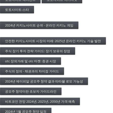
토토사이트-스타
2024년 카지노사이트 순위 - 온라인 카지노 게임
안전한 카지노사이트 시장의 미래: 2025년 온라인 카지노 기술 발전
주식 장기 투자 전략 가이드: 장기 보유의 장점
otc 장외거래 및 otc 마켓: 증권 시장
주식의 정의 - 채권과의 차이점 가이드
2024년 에이피알 공모주 청약 결과 따따블 로또 가능성
공모주 청약이란 초보자 가이드라인
비트코인 전망 2024년, 2025년, 2050년 가격 예측
2024년 1월 공모주 청약 일정