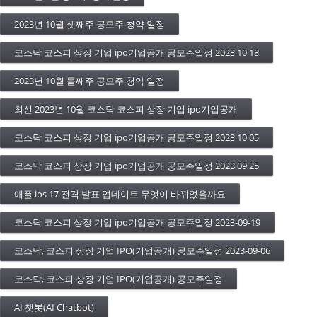
2023년 10월 셋째주 공모주 청약 일정
코스닥 코스피 상장 기업 ipo기업공개 공모주일정 2023 10 18
2023년 10월 둘째주 공모주 청약 일정
최신 2023년 10월 코스닥 코스피 상장 기업 ipo기업공개
코스닥 코스피 상장 기업 ipo기업공개 공모주일정 2023 10 05
코스닥 코스피 상장 기업 ipo기업공개 공모주일정 2023 09 25
애플 ios 17 전격 발표 업데이트 무엇이 바뀌었을까요
코스닥 코스피 상장 기업 ipo기업공개 공모주일정 2023-09-19
코스닥, 코스피 상장 기업 IPO(기업공개) 공모주일정 2023-09-06
코스닥, 코스피 상장 기업 IPO(기업공개) 공모주일정
AI 챗봇(AI Chatbot)