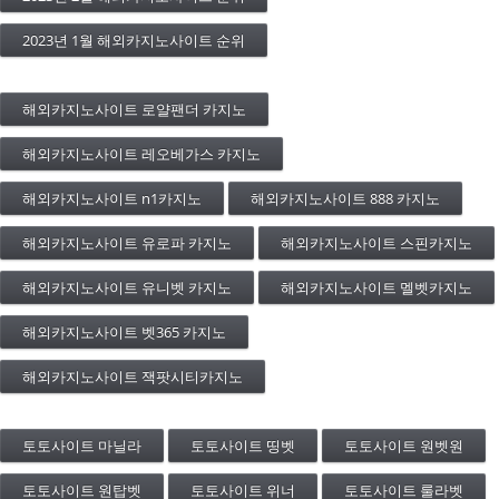
2023년 1월 해외카지노사이트 순위
해외카지노사이트 로얄팬더 카지노
해외카지노사이트 레오베가스 카지노
해외카지노사이트 n1카지노
해외카지노사이트 888 카지노
해외카지노사이트 유로파 카지노
해외카지노사이트 스핀카지노
해외카지노사이트 유니벳 카지노
해외카지노사이트 멜벳카지노
해외카지노사이트 벳365 카지노
해외카지노사이트 잭팟시티카지노
토토사이트 마닐라
토토사이트 띵벳
토토사이트 원벳원
토토사이트 원탑벳
토토사이트 위너
토토사이트 룰라벳