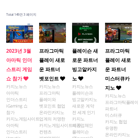
Total 149건
3 페이지
2023년 3월
프라그마틱
플레이슨 새
프라그마틱
아마틱 인더
플레이 새로
로운 파트너
플레이 새로
스트리 게임
운 파트너
빙고알카지
운 파트너
쇼 참가
벳포인트
노
미스터큐카
카지노뉴스
카지노뉴스
카지노뉴스
지노
아마틱
프라그마틱
플레이슨과
카지노뉴스
인더스트리
플레이와
빙고알카지노
프라그마틱플레
iGaming 쇼
벳포인트 협업
새로운 계약
파트너
참가
온라인카지노
전 세계 인기
미스터큐
카지노게임사이트
업계의 저명한
카지노
카지노 협업
아마틱
카지노게임사이트이자
제공업체인
유명한
인더스트리
컨텐츠
플레이슨
온라인카지노