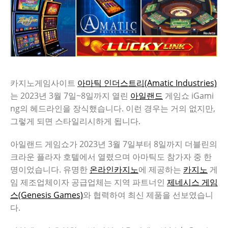
카지노게임사이트
아마틱 인더스트리(Amatic Industries)
는 2023년 3월 7일~8일까지 열린
아일랜드
게임쇼 iGami
ng의 헤드라인을 장식했습니다. 이런 경우는 거의 없지만,
그렇게 되면 스타일리시하게 됩니다.
아일랜드 게임쇼가 2023년 3월 7일부터 8일까지 더블린의
크라운 플라자 호텔에서 열렸으며 아마틱도 참가자 중 한
명이었습니다. 유명한
온라인카지노
에 제공하는
카지노
게
임 제조업체이자 공급업체는 지역 파트너인
제네시스 게임
스(Genesis Games)
와 협력하여 최신 제품을 선보였습니
다.