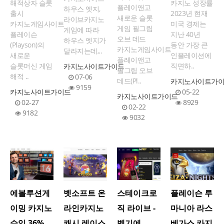
해적상자 슬롯
카지노 성장률
플레이앤고
하우스 엣지,
출시
2023년 현재
새로운 슬롯
라이브카지노
카지노게임사이트
미국 경제는
게임 필그림
게임에 따라
플레이슨
지난 40년
오브 데드
하우스 엣지가
(Playson)의
동안 가장 큰
카지노게임사이트
달라지는데,..
새로운
인플레이션에
플레이앤고
슬롯머신 게임
직면하..
카지노사이트가이드
필그림 오브
해적 ..
07-06
데드(Pl..
카지노사이트가
9159
카지노사이트가이드
05-22
카지노사이트가이드
02-27
8929
02-22
9182
9032
에볼루션게
벳소프트 온
스테이크로
플레이슨 루
이밍 카지노
라인카지노
직 라이브 -
마니아 라스
수익 36%
캐시 레이스
벨기에
베가스 카지