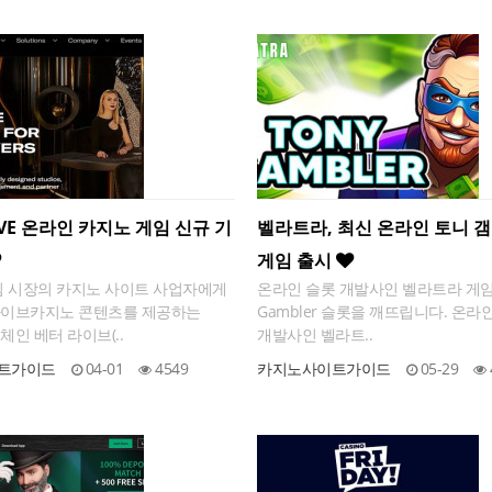
LIVE 온라인 카지노 게임 신규 기
벨라트라, 최신 온라인 토니 
게임 출시
심 시장의 카지노 사이트 사업자에게
온라인 슬롯 개발사인 벨라트라 게임즈
라이브카지노 콘텐츠를 제공하는
Gambler 슬롯을 깨뜨립니다. 온라
체인 베터 라이브(..
개발사인 벨라트..
트가이드
04-01
4549
카지노사이트가이드
05-29