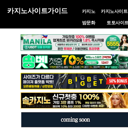
카지노사이트가이드
카지노
카지노사이트
밤문화
토토사이