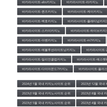
바카라사이트-abs카지노
바카라사이트-라카지노
바카라사이트-퀸즈카지노
바카라사이트-케이카지노
바카라사이트-백호카지노
바카라사이트-플래티넘카지
바카라사이트-스카이카지노
바카라사이트-하이브카지
바카라사이트-아벤카지노
바카라사이트-m7카지노
바카라사이트-에볼루션라이트닝카지노
바카라사이트-
바카라사이트-밀리언클럽카지노
바카라사이트-예스벳
바카라사이트-다이아몬드7카지노
바카라사이트-플러
2024년 1월 국내 카지노사이트 순위
2023년 12월 국
2023년 9월 국내 카지노사이트 순위
2023년 8월 국내
2023년 5월 국내 카지노사이트 순위
2023년 4월 국내