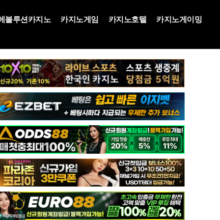
에볼루션카지노
카지노게임
카지노호텔
카지노게이밍