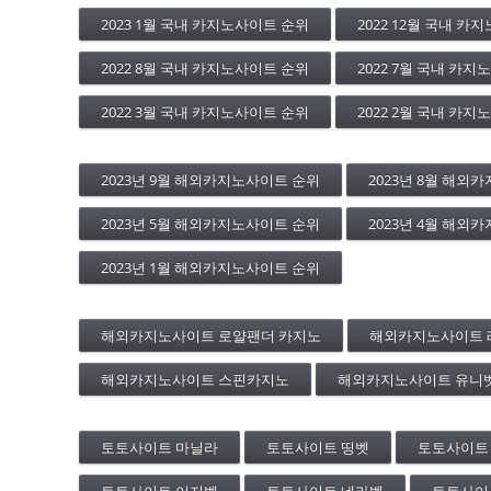
2023 1월 국내 카지노사이트 순위
2022 12월 국내 카
2022 8월 국내 카지노사이트 순위
2022 7월 국내 카
2022 3월 국내 카지노사이트 순위
2022 2월 국내 카
2023년 9월 해외카지노사이트 순위
2023년 8월 해외
2023년 5월 해외카지노사이트 순위
2023년 4월 해외
2023년 1월 해외카지노사이트 순위
해외카지노사이트 로얄팬더 카지노
해외카지노사이트 
해외카지노사이트 스핀카지노
해외카지노사이트 유니
토토사이트 마닐라
토토사이트 띵벳
토토사이트
토토사이트 이지벳
토토사이트 네라벳
토토사이