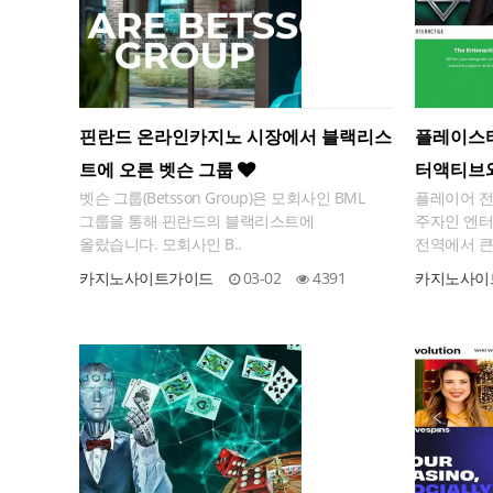
핀란드 온라인카지노 시장에서 블랙리스
플레이스타
트에 오른 벳슨 그룹
터액티브
벳슨 그룹(Betsson Group)은 모회사인 BML
플레이어 전
그룹을 통해 핀란드의 블랙리스트에
주자인 엔터액
올랐습니다. 모회사인 B..
전역에서 큰 
카지노사이트가이드
03-02
4391
카지노사이