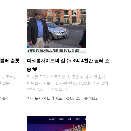
갬블러 슬롯
파워볼사이트의 실수: 3억 4천만 달러 소
송
, Tony
워싱턴 DC에 거주하는 한 주민이 자기 번호가
인 슬롯
파워볼사이트에 표시된 번호와 일치하지만 3억
4천만 달러의 잭팟을 거..
4494
카지노사이트가이드
03-25
4422