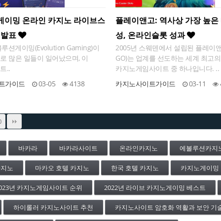
이밍 온라인 카지노 라이브스
플레이앤고: 역사상 가장 높은
 발표
성, 온라인슬롯 성과
루션게이밍(Evolution Gaming)이
2005년 스웨덴에서 설립된 플레이앤고(
로 많은 일들이 일어났으며, 이
GO)는 업계를 선도하는 세계 최고의
트..
카지노게임사이트 중 하나입니다. ..
트가이드
03-05
4138
카지노사이트가이드
03-11
0
바카라
바카라사이트
온라인카지노
에볼루션카지
카지노
마카오 호텔 카지노
한국 호텔 카지노
카지노게이밍
2023년 카지노게임사이트 순위
2022년 라이브 카지노게이밍 베스트
하이롤러 카지노사이트 추천
카지노사이트 암호화 역활과 보안 기