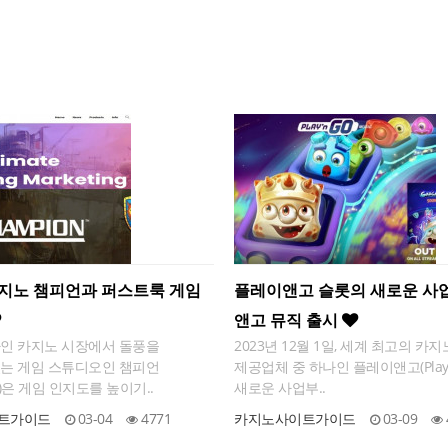
지노 챔피언과 퍼스트룩 게임
플레이앤고 슬롯의 새로운 사업
앤고 뮤직 출시
인 카지노 시장에서 돌풍을
2023년 12월 1일, 세계 최고의 카
는 게임 스튜디오인 챔피언
제공업체 중 하나인 플레이앤고(Play'
on)은 게임 인지도를 높이기..
새로운 사업부..
트가이드
03-04
4771
카지노사이트가이드
03-09