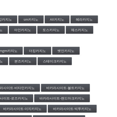
킹카지노
sm카지노
AX카지노
헤라카지노
노
아인카지노
토스카지노
체스카지노
mgm카지노
더킹카지노
벳인카지노
노
본즈카지노
스테이크카지노
라사이트-비타민카지노
바카라사이트-볼트카지노
사이트-로즈카지노
바카라사이트-랜드마크카지노
바카라사이트-이지카지노
바카라사이트-빅투카지노