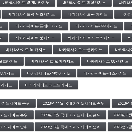
바카라사이트-양귀비카지노
바카라사이트-마성카지노
바카라
바카라사이트-벳위즈카지노
바카라사이트-핑카지노
바카라
노
바카라사이트-플레이카지노
바카라사이트-888카지노
노
바카라사이트-붐카지노
바카라사이트-빅토리카지노
바
바카라사이트-fm카지노
바카라사이트-소울카지노
바카라사
골드카지노
바카라사이트-달마카지노
바카라사이트-007카지노
88카지노
바카라사이트-천하카지노
바카라사이트-맥스카지노
스카지노
바카라사이트-퍼스트카지노
내 카지노사이트 순위
2023년 11월 국내 카지노사이트 순위
2023년
 카지노사이트 순위
2023년 7월 국내 카지노사이트 순위
2023년 
 카지노사이트 순위
2023년 3월 국내 카지노사이트 순위
2023년 