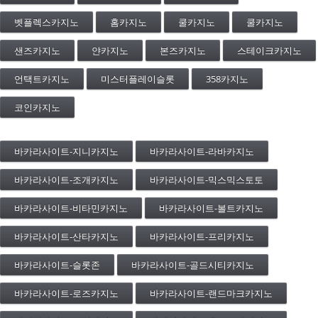
벳플렉스카지노
홈카지노
쿨카지노
쿨카지노
샌즈카지노
얀카지노
본즈카지노
스테이크카지노
언택트카지노
미스터플레이슬롯
358카지노
코인카지노
바카라사이트-지니카지노
바카라사이트-라바카지노
바카라사이트-조개카지노
바카라사이트-믹스믹스토토
바카라사이트-비타민카지노
바카라사이트-볼트카지노
바카라사이트-산타카지노
바카라사이트-프리카지노
바카라사이트-슬롯존
바카라사이트-골드시티카지노
바카라사이트-로즈카지노
바카라사이트-랜드마크카지노