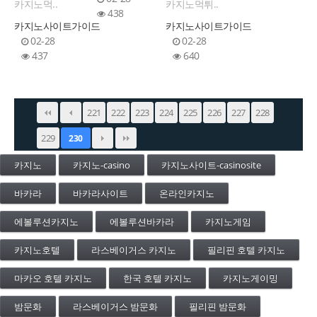
카지노먹..
카지노먹튀..
438
카지노사이트가이드
카지노사이트가이드
02-28
02-28
437
640
221
222
223
224
225
226
227
228
229
230
카지노
카지노-casino
카지노사이트-casinosite
바카라
바카라사이트
온라인카지노
에볼루션카지노
에볼루션바카라
카지노게임
카지노호텔
라스베이거스 카지노
필리핀 호텔 카지노
마카오 호텔 카지노
한국 호텔 카지노
카지노게이밍
밤문화
라스베이거스 밤문화
필리핀 밤문화