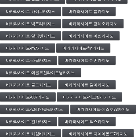
바카라사이트-하이브카지노
바카라사이트-붐카지노
바카라사이트-빅토리카지노
바카라사이트-클레오카지노
바카라사이트-알파벳카지노
바카라사이트-아벤카지노
바카라사이트-m7카지노
바카라사이트-fm카지노
바카라사이트-소울카지노
바카라사이트-더존카지노
바카라사이트-에볼루션라이트닝카지노
바카라사이트-골드카지노
바카라사이트-달마카지노
바카라사이트-007카지노
바카라사이트-샹그릴라카지노
바카라사이트-밀리언클럽카지노
바카라사이트-예스벳88카지노
바카라사이트-천하카지노
바카라사이트-맥스카지노
바카라사이트-카심바카지노
바카라사이트-다이아몬드7카지노