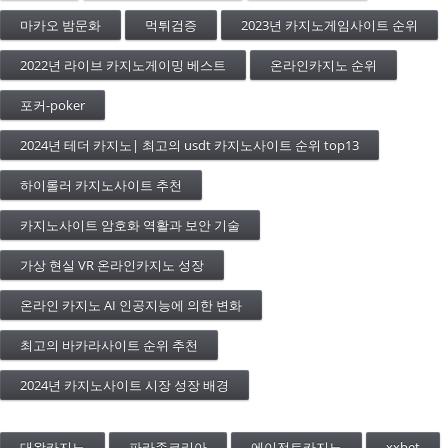
마카오 밤문화
먹튀검증
2023년 카지노게임사이트 순위
2022년 라이브 카지노게이밍 베스트
온라인카지노 순위
포커-poker
2024년 테더 카지노| 최고의 usdt 카지노사이트 순위 top13
하이롤러 카지노사이트 추천
카지노사이트 암호화 역활과 보안 기술
가상 현실 VR 온라인카지노 성장
온라인 카지노 AI 인공지능에 의한 변화
최고의 바카라사이트 순위 추천
2024년 카지노사이트 시장 성장 배경
대왕카지노
파라존코리아
에이전트카지노
xxbet