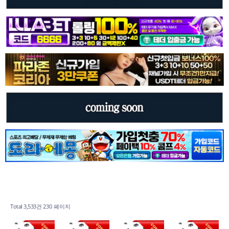
Total 3,533건
230 페이지