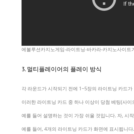
에볼루션카지노게임-라이트닝-바카라-카지노사이트
3. 멀티플레이어의 플레이 방식
각 라운드가 시작되기 전에 1~5장의 라이트닝 카드가 결
이러한 라이트닝 카드 중 하나 이상이 당첨 베팅(사이드
예를 들어 설명하는 것이 가장 쉬울 것입니다. 자, 시
예를 들어, 4개의 라이트닝 카드가 화면에 표시됩니다