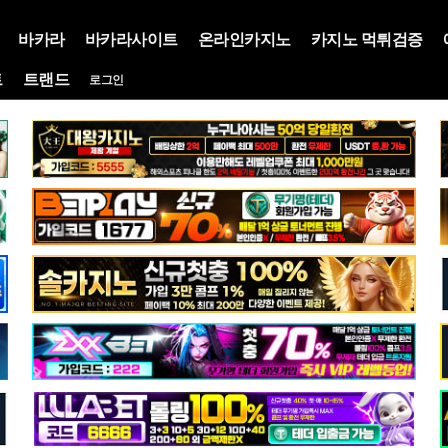
바카라
바카라사이트
온라인카지노
카지노 먹튀검증
트
트랜드
로그인