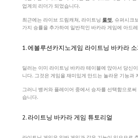
업계의 리더가 되었습니다.
최근에는 라이브 드림캐쳐, 라이트닝
룰렛
, 슈퍼시크
가지 승률을 추가하여 일반적인 바카라 게임에 아드
1. 에볼루션카지노게임 라이트닝 바카라 
딜러는 이미 라이트닝 바카라 테이블에 앉아서 당신이
니다. 그것은 게임을 재미있게 만드는 놀라운 기능과 
그러니 뱅커와 플레이어 중에서 승자를 선택함으로써 
습니다.
2. 라이트닝 바카라 게임 튜토리얼
라이트닝 게임은 일반 게임과 같은 기능이 있으므로 