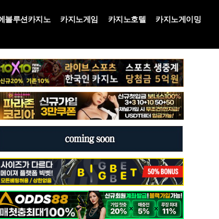
에볼루션카지노
카지노게임
카지노호텔
카지노게이밍