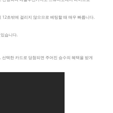
 12초밖에 걸리지 않으므로 베팅할 때 매우 빠릅니다.
 있습니다.
. 선택한 카드로 당첨되면 주어진 승수의 혜택을 받게