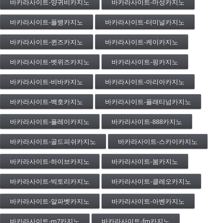
바카라사이트-양귀비카지노
바카라사이트-마성카지노
바카라사이트-플뱅카지노
바카라사이트-터미널카지노
바카라사이트-퀸즈카지노
바카라사이트-케이카지노
바카라사이트-벳위즈카지노
바카라사이트-핑카지노
바카라사이트-비바카지노
바카라사이트-아리아카지노
바카라사이트-백호카지노
바카라사이트-플래티넘카지노
바카라사이트-플레이카지노
바카라사이트-888카지노
바카라사이트-골드피쉬카지노
바카라사이트-스카이카지노
바카라사이트-하이브카지노
바카라사이트-붐카지노
바카라사이트-빅토리카지노
바카라사이트-클레오카지노
바카라사이트-알파벳카지노
바카라사이트-아벤카지노
바카라사이트-m7카지노
바카라사이트-fm카지노