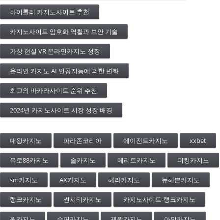
하이롤러 카지노사이트 추천
카지노사이트 암호화 역활과 보안 기술
가상 현실 VR 온라인카지노 성장
온라인 카지노 AI 인공지능에 의한 변화
최고의 바카라사이트 순위 추천
2024년 카지노사이트 시장 성장 배경
대왕카지노
파라존코리아
에이전트카지노
xxbet
유로88카지노
솔카지노
메리트카지노
더킹카지노
sm카지노
AX카지노
헤라카지노
뉴헤븐카지노
랭크카지노
썬시티카지노
카지노사이트-랭크카지노
월카지노
슈퍼카지노
제왕카지노
아인카지노