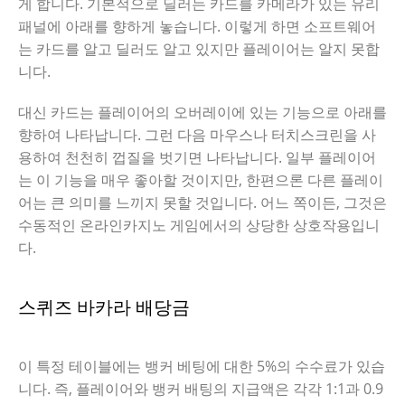
게 합니다. 기본적으로 딜러는 카드를 카메라가 있는 유리
패널에 아래를 향하게 놓습니다. 이렇게 하면 소프트웨어
는 카드를 알고 딜러도 알고 있지만 플레이어는 알지 못합
니다.
대신 카드는 플레이어의 오버레이에 있는 기능으로 아래를
향하여 나타납니다. 그런 다음 마우스나 터치스크린을 사
용하여 천천히 껍질을 벗기면 나타납니다. 일부 플레이어
는 이 기능을 매우 좋아할 것이지만, 한편으론 다른 플레이
어는 큰 의미를 느끼지 못할 것입니다. 어느 쪽이든, 그것은
수동적인 온라인카지노 게임에서의 상당한 상호작용입니
다.
스퀴즈 바카라 배당금
이 특정 테이블에는 뱅커 베팅에 대한 5%의 수수료가 있습
니다. 즉, 플레이어와 뱅커 배팅의 지급액은 각각 1:1과 0.9