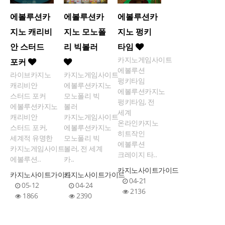
에볼루션카
에볼루션카
에볼루션카
지노 캐리비
지노 모노폴
지노 펑키
안 스터드
리 빅볼러
타임
카지노게임사이트
포커
에볼루션
라이브카지노
카지노게임사이트
펑키타임
캐리비안
에볼루션카지노
에볼루션카지노
스터드 포커
모노폴리 빅
펑키타임, 전
에볼루션카지노
볼러
세계
캐리비안
카지노게임사이트
온라인카지노
스터드 포커,
에볼루션카지노
히트작인
세계적 유명한
모노폴리 빅
에볼루션
카지노게임사이트
볼러, 전 세계
크레이지 타..
에볼루션..
카..
카지노사이트가이드
카지노사이트가이드
카지노사이트가이드
04-21
05-12
04-24
2136
1866
2390