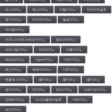
토스카지노
체스카지노
아톰카지노
하이리밋슬롯
짱구카지노
마카오카지노
월클카지노
미라클카지노
카지노사이트-파라오카지노
럼피쉬카지노
크리스탈카지노
리버카지노
프롬카지노
태양성카지노
mgm카지노
더킹카지노
벳인카지노
벳페어카지노
다루카지노
벳플렉스카지노
홈카지노
쿨카지노
쿨카지노
샌즈카지노
얀카지노
본즈카지노
스테이크카지노
언택트카지노
미스터플레이슬롯
358카지노
코인카지노