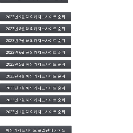
2023년 9월 해외카지노사이트 순위
2023년 8월 해외카지노사이트 순위
2023년 7월 해외카지노사이트 순위
2023년 6월 해외카지노사이트 순위
2023년 5월 해외카지노사이트 순위
2023년 4월 해외카지노사이트 순위
2023년 3월 해외카지노사이트 순위
2023년 2월 해외카지노사이트 순위
2023년 1월 해외카지노사이트 순위
해외카지노사이트 로얄팬더 카지노