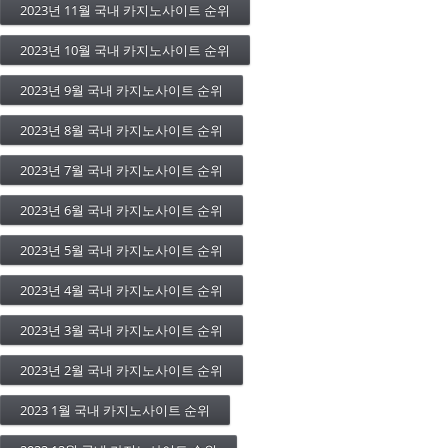
2023년 11월 국내 카지노사이트 순위
2023년 10월 국내 카지노사이트 순위
2023년 9월 국내 카지노사이트 순위
2023년 8월 국내 카지노사이트 순위
2023년 7월 국내 카지노사이트 순위
2023년 6월 국내 카지노사이트 순위
2023년 5월 국내 카지노사이트 순위
2023년 4월 국내 카지노사이트 순위
2023년 3월 국내 카지노사이트 순위
2023년 2월 국내 카지노사이트 순위
2023 1월 국내 카지노사이트 순위