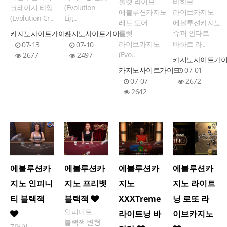
룰렛 라이브
바하르
크레이지 타임
(Evolution
에볼루션카지노
라이브카지노
(Evolution Cr..
Lig..
레드 도어
에볼루션카지노
룰렛
슈퍼 안다르
카지노사이트가이드
카지노사이트가이드
라이브카지노
바하르 라..
07-13
07-10
(Evo..
2677
2497
카지노사이트가
카지노사이트가이드
07-01
07-07
2672
2642
에볼루션카
에볼루션카
에볼루션카
에볼루션카
지노 인피니
지노 프리벳
지노
지노 라이트
티 블랙잭
블랙잭
XXXTreme
닝 로또 라
인피니트
라이트닝 바
이브카지노
블랙잭 변형
7명의