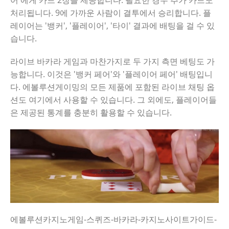
처리됩니다. 9에 가까운 사람이 결투에서 승리합니다. 플
레이어는 '뱅커', '플레이어', '타이' 결과에 배팅을 걸 수 있
습니다.
라이브 바카라 게임과 마찬가지로 두 가지 측면 베팅도 가
능합니다. 이것은 '뱅커 페어'와 '플레이어 페어' 배팅입니
다. 에볼루션게이밍의 모든 제품에 포함된 라이브 채팅 옵
션도 여기에서 사용할 수 있습니다. 그 외에도, 플레이어들
은 제공된 통계를 충분히 활용할 수 있습니다.
에볼루션카지노게임-스퀴즈-바카라-카지노사이트가이드-