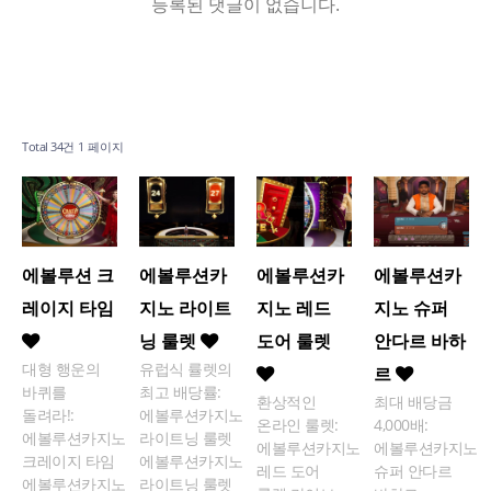
등록된 댓글이 없습니다.
Total 34건
1 페이지
에볼루션 크
에볼루션카
에볼루션카
에볼루션카
레이지 타임
지노 라이트
지노 레드
지노 슈퍼
닝 룰렛
도어 룰렛
안다르 바하
대형 행운의
유럽식 률렛의
르
바퀴를
최고 배당률:
환상적인
최대 배당금
돌려라!:
에볼루션카지노
온라인 룰렛:
4,000배:
에볼루션카지노
라이트닝 룰렛
에볼루션카지노
에볼루션카지노
크레이지 타임
에볼루션카지노
레드 도어
슈퍼 안다르
에볼루션카지노
라이트닝 룰렛