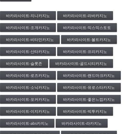
바카라사이트-지니카지노
바카라사이트-라바카지노
바카라사이트-조개카지노
바카라사이트-믹스믹스토토
바카라사이트-비타민카지노
바카라사이트-볼트카지노
바카라사이트-산타카지노
바카라사이트-프리카지노
바카라사이트-슬롯존
바카라사이트-골드시티카지노
바카라사이트-로즈카지노
바카라사이트-랜드마크카지노
바카라사이트-소닉카지노
바카라사이트-유로스타카지노
바카라사이트-포커카지노
바카라사이트-좋은느낌카지노
바카라사이트-이지카지노
바카라사이트-빅투카지노
바카라사이트-abs카지노
바카라사이트-라카지노