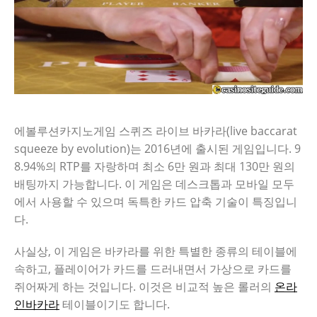
에볼루션카지노게임 스퀴즈 라이브 바카라(live baccarat
squeeze by evolution)는 2016년에 출시된 게임입니다. 9
8.94%의 RTP를 자랑하며 최소 6만 원과 최대 130만 원의
배팅까지 가능합니다. 이 게임은 데스크톱과 모바일 모두
에서 사용할 수 있으며 독특한 카드 압축 기술이 특징입니
다.
사실상, 이 게임은 바카라를 위한 특별한 종류의 테이블에
속하고, 플레이어가 카드를 드러내면서 가상으로 카드를
쥐어짜게 하는 것입니다. 이것은 비교적 높은 롤러의
온라
인바카라
테이블이기도 합니다.