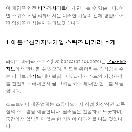
이 게임은 안전
바카라사이트
에서 만나볼 수 있습니다. 이
번 스퀴즈 게임 리뷰에서는 이러한 기능이 전체 경험에 어
떤 영향을 미치는지 살펴보겠습니다.
1. 에볼루션카지노게임 스퀴즈 바카라 소개
라이브 바카라 스퀴즈(live baccarat squeeze)는
온라인카
지노
에서 만나볼 수 있으며, 카드를 쥐어짜는 긴장감을 주
는 라이브
카지노
테이블입니다. 딜러가 카드의 가장자리
를 천천히 드러내면서 곧 그려질 카드에 대한 힌트를 제공
합니다.
소프트웨어 제공업체는 스튜디오에서 직접 환상적인 고품
질의 스트림을 제공합니다. 딜러들은 친절하고 느긋하며,
중간에서 압박하지 않는 한 기꺼이 이야기를 나눌 것입니
다.