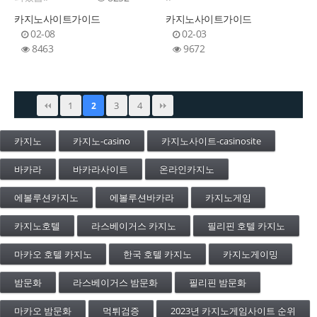
카지노사이트가이드
카지노사이트가이드
02-08
02-03
8463
9672
1
3
4
2
카지노
카지노-casino
카지노사이트-casinosite
바카라
바카라사이트
온라인카지노
에볼루션카지노
에볼루션바카라
카지노게임
카지노호텔
라스베이거스 카지노
필리핀 호텔 카지노
마카오 호텔 카지노
한국 호텔 카지노
카지노게이밍
밤문화
라스베이거스 밤문화
필리핀 밤문화
마카오 밤문화
먹튀검증
2023년 카지노게임사이트 순위