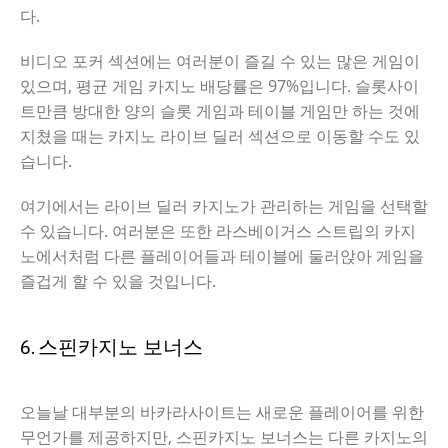
다.
비디오 포커 섹션에는 여러분이 즐길 수 있는 많은 게임이
있으며, 평균 게임 카지노 배당률은 97%입니다. 슬롯사이
트만큼 방대한 양의 슬롯 게임과 테이블 게임만 하는 것에
지쳤을 때는 카지노 라이브 딜러 섹션으로 이동할 수도 있
습니다.
여기에서는 라이브 딜러 카지노가 관리하는 게임을 선택할
수 있습니다. 여러분은 또한 라스베이거스 스트립의 카지
노에서처럼 다른 플레이어들과 테이블에 둘러앉아 게임을
즐겁게 할 수 있을 것입니다.
6. 스핀카지노 보너스
오늘날 대부분의 바카라사이트는 새로운 플레이어를 위한
무언가를 제공하지만, 스핀카지노 보너스는 다른 카지노의