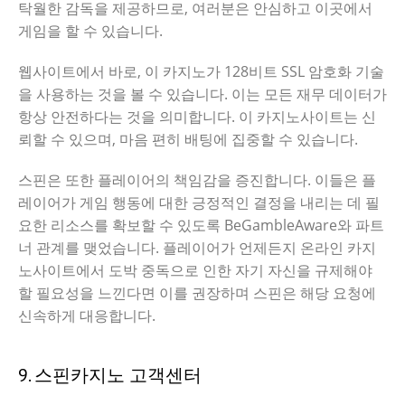
탁월한 감독을 제공하므로, 여러분은 안심하고 이곳에서
게임을 할 수 있습니다.
웹사이트에서 바로, 이 카지노가 128비트 SSL 암호화 기술
을 사용하는 것을 볼 수 있습니다. 이는 모든 재무 데이터가
항상 안전하다는 것을 의미합니다. 이 카지노사이트는 신
뢰할 수 있으며, 마음 편히 배팅에 집중할 수 있습니다.
스핀은 또한 플레이어의 책임감을 증진합니다. 이들은 플
레이어가 게임 행동에 대한 긍정적인 결정을 내리는 데 필
요한 리소스를 확보할 수 있도록 BeGambleAware와 파트
너 관계를 맺었습니다. 플레이어가 언제든지 온라인 카지
노사이트에서 도박 중독으로 인한 자기 자신을 규제해야
할 필요성을 느낀다면 이를 권장하며 스핀은 해당 요청에
신속하게 대응합니다.
9. 스핀카지노 고객센터