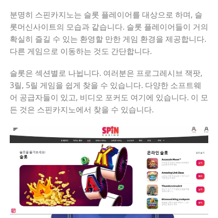
분명히 스핀카지노는 슬롯 플레이어를 대상으로 하며, 슬
롯머신사이트의 모습과 같습니다. 슬롯 플레이어들이 거의
확실히 즐길 수 있는 환영할 만한 게임 환경을 제공합니다.
다른 게임으로 이동하는 것도 간단합니다.
슬롯은 섹션별로 나뉩니다. 여러분은 프로그레시브 잭팟,
3릴, 5릴 게임을 쉽게 찾을 수 있습니다. 다양한 소프트웨
어 공급자들이 있고, 비디오 포커도 여기에 있습니다. 이 모
든 것은 스핀카지노에서 찾을 수 있습니다.