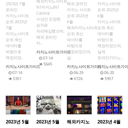
해외카지노사이트
2023년 7월
해외 온라인
카지노사이트
N1카지노(N1
온라인
카지노 사이트
순위 2023년
Casino)
카지노사이트
순위 2023년
6월
수년간 진정한
순위 2023년
6월
카지노사이트
승자로
7월
해외카지노사이트
순위 최신
자리매김했으며,
카지노사이트
순위 최신
데이터를
해외 온라인
순위 최신
데이터를
바탕으로
카..
데이터를
바탕으로
책정되었으며,
바탕으로
책정되었으며,
실제
카지노사이트가이드
책정되었..
실..
온라인카지노..
07-14
5645
카지노사이트가이드
카지노사이트가이드
카지노사이트가
07-14
06-29
06-20
5351
6726
5957
2023년 5월
2023년 5월
해외카지노
2023년 4월