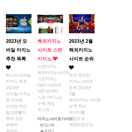
2023년 모
해외카지노
2023년 2월
바일 카지노
사이트 스핀
해외카지노
추천 목록
카지노
사이트 순위
스핀카지노
해외카지노사이트
최고의 모바일
해외 온라인
스핀카지노
카지노 추천
카지노사이트
(spin casino),
2023년
순위 2023년
2001년부터
모바일 카지노
3월
스핀 카지노는
및 모바일
해외카지노사이트
수백 개의
도박은 우리
순위 최신
최고의 ..
일상생활의
데이터를
뿌리 깊은
바탕으로
카지노사이트가이드
부분이
책정되었으며,
02-04
되었습..
..
8252