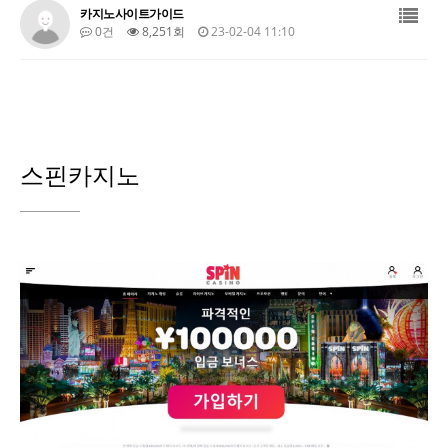
카지노사이트가이드
0건
8,251회
23-02-04 11:10
스핀카지노