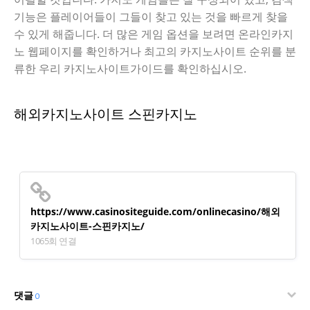
기능은 플레이어들이 그들이 찾고 있는 것을 빠르게 찾을
수 있게 해줍니다. 더 많은 게임 옵션을 보려면 온라인카지
노 웹페이지를 확인하거나 최고의 카지노사이트 순위를 분
류한 우리 카지노사이트가이드를 확인하십시오.
해외카지노사이트 스핀카지노
https://www.casinositeguide.com/onlinecasino/해외
카지노사이트-스핀카지노/
1065회 연결
댓글
0