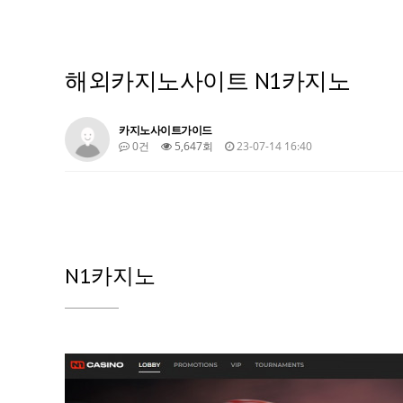
해외카지노사이트 N1카지노
카지노사이트가이드
0건
5,647회
23-07-14 16:40
N1카지노