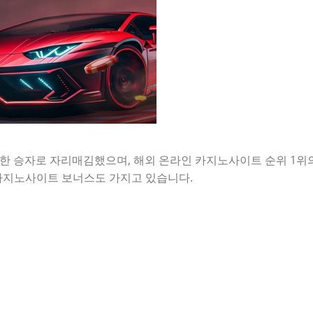
 진정한 승자로 자리매김했으며, 해외 온라인 카지노사이트 순위 
카지노사이트 보너스도 가지고 있습니다.