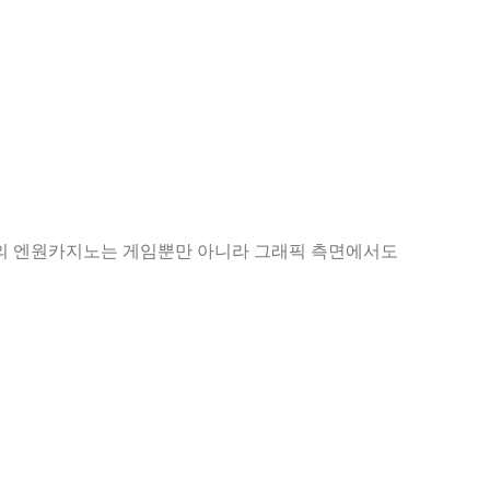
1위의 엔원카지노는 게임뿐만 아니라 그래픽 측면에서도