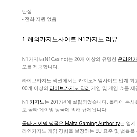
단점
- 전화 지원 없음
1. 해외카지노사이트 N1카지노 리뷰
N1카지노(N1Casino)는 20개 이상의 유명한
온라인
오를 제공합니다.
라이브카지노 섹션에서는 카지노게임사이트 업계 최고 공급업체인
00개 이상의
라이브카지노 딜러
게임 및 게임 쇼를 제
N1
카지노
는 2017년에 설립되었습니다. 몰타에 본사를 둔 
로 몰타 게이밍 당국에 의해 규제됩니다.
몰타 게이밍 당국은 Malta Gaming Authority
는 업계
라인카지노 게임 경험을 보장하는 EU 표준 및 법률을