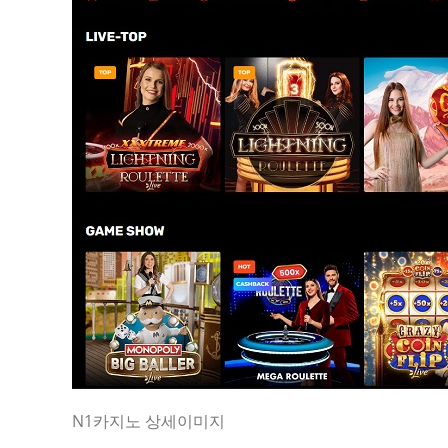
N1카지노 상세이미지