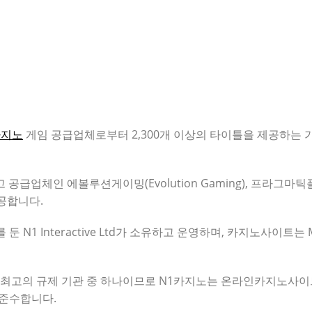
카지노
게임 공급업체로부터 2,300개 이상의 타이틀을 제공하는
 에볼루션게이밍(Evolution Gaming), 프라그마틱플레이(Pra
공합니다.
N1 Interactive Ltd가 소유하고 운영하며, 카지노사이트는 MGA
 최고의 규제 기관 중 하나이므로 N1카지노는 온라인카지노사
 준수합니다.