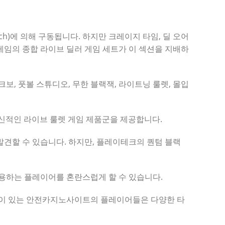
ytech)에 의해 구동됩니다. 하지만 크레이지 타임, 딜 오어
 게임의 종합 라이브 딜러 게임 세트가 이 섹션을 지배하
크보, 풋볼 스튜디오, 무한 블랙잭, 라이트닝 룰렛, 몰입
 혁신적인 라이브 룰렛 게임 제품군을 제공합니다.
발견할 수 있습니다. 하지만, 플레이테크의 퀀텀 블랙
용하는 플레이어를 혼란스럽게 할 수 있습니다.
관심이 있는 안전카지노사이트의 플레이어들은 다양한 타