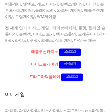
틱플레이, 넷엔트, 레드 타이거, 릴렉스게이밍, 티피지, 블
루프린트게이밍 ,플레이스타, 와즈단 게이밍, 에볼루션게
이밍, 드림게이밍, WM게이밍
전 세계 인기 카지노 게임 - 라이브바카라, 룰렛, 온라인 슬
롯머신, 블랙잭, 비디오 포커, 텍사스홀덤, 드래곤타이거 바
카라, 라이브바카라, 크랩스, 식보 게임, 마작 등 제공
에볼루션카지노
상세보기
마이크로게이밍
상세보기
프라그마틱플레이
상세보기
미니게임
파워볼, 파워사다리, 키노사다리, 스피드키노, eos파워볼,