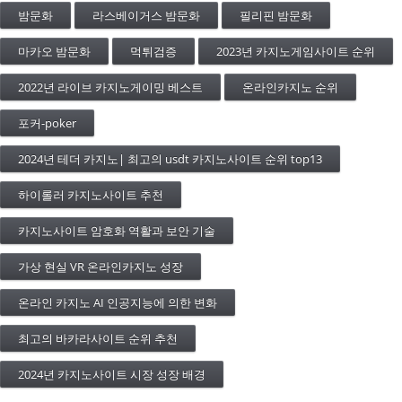
밤문화
라스베이거스 밤문화
필리핀 밤문화
마카오 밤문화
먹튀검증
2023년 카지노게임사이트 순위
2022년 라이브 카지노게이밍 베스트
온라인카지노 순위
포커-poker
2024년 테더 카지노| 최고의 usdt 카지노사이트 순위 top13
하이롤러 카지노사이트 추천
카지노사이트 암호화 역활과 보안 기술
가상 현실 VR 온라인카지노 성장
온라인 카지노 AI 인공지능에 의한 변화
최고의 바카라사이트 순위 추천
2024년 카지노사이트 시장 성장 배경