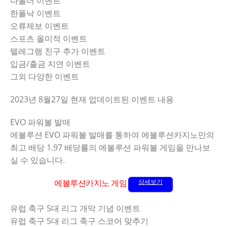
다폴더 이벤트
한폴낙 이벤트
오류제보 이벤트
스포츠 올미적 이벤트
텔레그램 친구 추가 이벤트
입금/출금 지연 이벤트
그외 다양한 이벤트
2023년 8월27일 현재 업데이트된 이벤트 내용
EVO 파워볼 발매
에볼루션 EVO 파워볼 발매를 통하여 에볼루션카지노만의
최고 배당 1.97 배당률의 에볼루션 파워볼 게임을 만나보
실 수 있습니다.
에볼루션카지노 게임
상세보기
유럽 축구 5대 리그 개막 기념 이벤트
유럽 축구 5대 리그 축구 스코어 맞추기