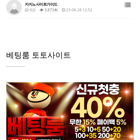
카지노사이트가이드
0건
3,873회
23-08-28 12:52
베팅룸 토토사이트