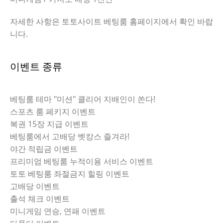
자세한 사항은 토토사이트 베팅룸 홈페이지에서 확인 바랍
니다.
이벤트 종류
베팅룸 테마 "미션" 클리어 지배인이 쏜다!
스포츠 룸 페키지 이벤트
복권 15장 지급 이벤트
베팅룸에서 고배당 벳캉스 즐겨라!
야간 적립금 이벤트
프리미엄 베팅룸 누적이용 서비스 이벤트
토토 베팅룸 좌절금지 힐링 이벤트
고배당 이벤트
출석 체크 이벤트
미니게임 연승, 연패 이벤트