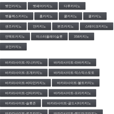
벳인카지노
벳페어카지노
다루카지노
벳플렉스카지노
홈카지노
쿨카지노
쿨카지노
샌즈카지노
얀카지노
본즈카지노
스테이크카지노
언택트카지노
미스터플레이슬롯
358카지노
코인카지노
바카라사이트-지니카지노
바카라사이트-라바카지노
바카라사이트-조개카지노
바카라사이트-믹스믹스토토
바카라사이트-비타민카지노
바카라사이트-볼트카지노
바카라사이트-산타카지노
바카라사이트-프리카지노
바카라사이트-슬롯존
바카라사이트-골드시티카지노
바카라사이트-로즈카지노
바카라사이트-랜드마크카지노