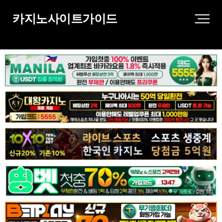
카지노사이트가이드