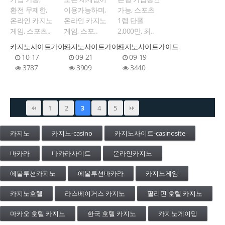
환전 무제한,
이용가능하며,
가능, 스포츠
온라인 카지노
온라인 카지노
1렙 단폴
게임, 스포츠..
게임, 스포..
2,000만, 최..
카지노사이트가이드
카지노사이트가이드
카지노사이트가이드
10-17
09-21
09-19
3787
3909
3440
1
2
4
5
3
카지노
카지노-casino
카지노사이트-casinosite
바카라
바카라사이트
온라인카지노
에볼루션카지노
에볼루션바카라
카지노게임
카지노호텔
라스베이거스 카지노
필리핀 호텔 카지노
마카오 호텔 카지노
한국 호텔 카지노
카지노게이밍