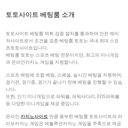
토토사이트 베팅룸 소개
토토사이트 베팅룸 먹튀 검증 절차를 통과하여 안전 메이
저사이트로서 조건을 갖춘 베팅룸 토토는 국내 최대 스포
츠토토사이트입니다.
베팅룸 토토는 스포츠 베팅 전문이지만, 최고의 미니게임
과 온라인카지노 게임을 지원합니다.
스포츠 베팅에 조합 베팅, 스페셜, 실시간 베팅을 지원하며,
경기전, 경기중, 경기가 끝나기 전에 베팅을 진행할 수 있습
니다.
또한, 인기 미니게임으로 파워볼, 파워사다리, EOS파워볼
등 다양한 미니게임을 제공 중입니다.
온라인
카지노사이트
만큼 풍부한 베팅룸 토토사이트의 라
이브카지노 게임은 에볼루션카지노 게임을 주축으로 제공