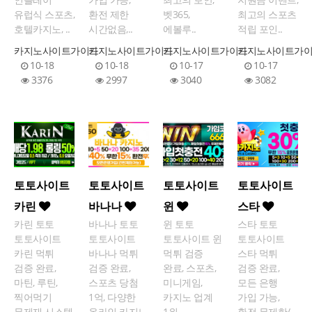
유럽식 스포츠,
환전 제한
벳365,
최고의 스포츠
호텔카지노, ..
시간없음,..
에볼루..
적립 포인..
카지노사이트가이드
카지노사이트가이드
카지노사이트가이드
카지노사이트가
10-18
10-18
10-17
10-17
3376
2997
3040
3082
토토사이트
토토사이트
토토사이트
토토사이트
카린
바나나
윈
스타
카린 토토
바나나 토토
윈 토토
스타 토토
토토사이트
토토사이트
토토사이트 윈
토토사이트
카린 먹튀
바나나 먹튀
먹튀 검증
스타 먹튀
검증 완료,
검증 완료,
완료, 스포츠,
검증 완료,
마틴, 루틴,
스포츠 당첨
미니게임,
모든 은행
찍어먹기
1억, 다양한
카지노 업계
가입 가능,
무제재 시스템,
온라인 카지노
1위,
환전 무제한/