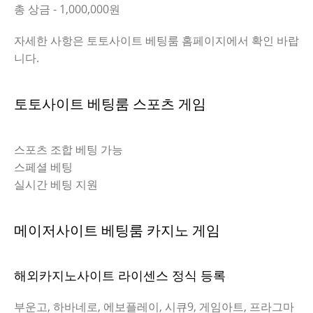
총 상금 - 1,000,000원
자세한 사항은 토토사이트 베팅룸 홈페이지에서 확인 바랍
니다.
토토사이트 베팅룸 스포츠 게임
스포츠 조합 베팅 가능
스페셜 베팅
실시간 베팅 지원
메이저사이트 베팅룸 카지노 게임
해외카지노사이트 라이센스 정식 등록
부운고, 하바네로, 에보플레이, 시큐9, 게임아트, 프라그마