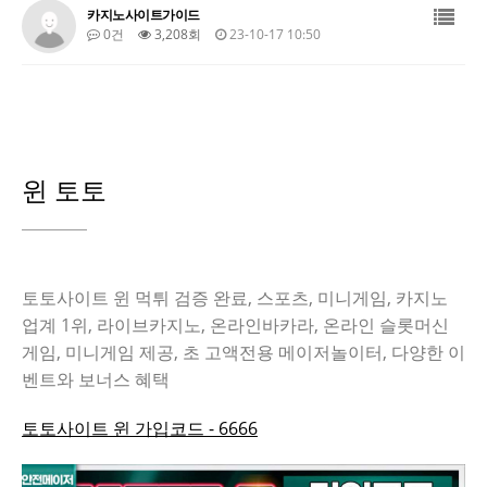
카지노사이트가이드
0건
3,208회
23-10-17 10:50
윈 토토
토토사이트 윈 먹튀 검증 완료, 스포츠, 미니게임, 카지노
업계 1위, 라이브카지노, 온라인바카라, 온라인 슬롯머신
게임, 미니게임 제공, 초 고액전용 메이저놀이터, 다양한 이
벤트와 보너스 혜택
토토사이트 윈 가입코드 - 6666