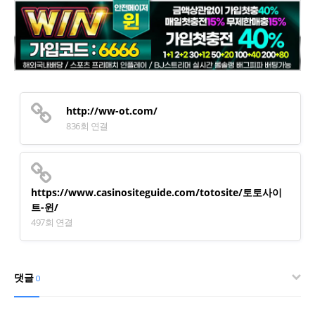
http://ww-ot.com/
836회 연결
https://www.casinositeguide.com/totosite/토토사이
트-윈/
497회 연결
댓글
0