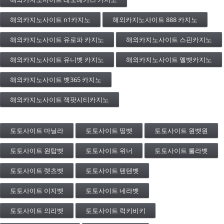
해외카지노사이트 n1카지노
해외카지노사이트 888 카지노
해외카지노사이트 유로파 카지노
해외카지노사이트 스핀카지노
해외카지노사이트 유니벳 카지노
해외카지노사이트 멜벳카지노
해외카지노사이트 벳365 카지노
해외카지노사이트 잭팟시티카지노
토토사이트 마닐라
토토사이트 띵벳
토토사이트 원벳원
토토사이트 원탑벳
토토사이트 위너
토토사이트 룰라벳
토토사이트 렛츠벳
토토사이트 텐텐벳
토토사이트 이지벳
토토사이트 네라벳
토토사이트 의리벳
토토사이트 럭키비키