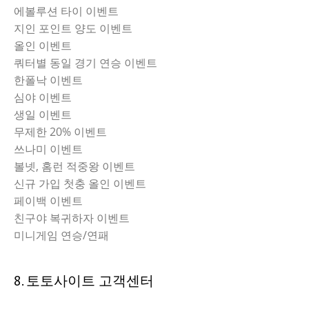
에볼루션 타이 이벤트
지인 포인트 양도 이벤트
올인 이벤트
쿼터별 동일 경기 연승 이벤트
한폴낙 이벤트
심야 이벤트
생일 이벤트
무제한 20% 이벤트
쓰나미 이벤트
볼넷, 홈런 적중왕 이벤트
신규 가입 첫충 올인 이벤트
페이백 이벤트
친구야 복귀하자 이벤트
미니게임 연승/연패
8. 토토사이트 고객센터