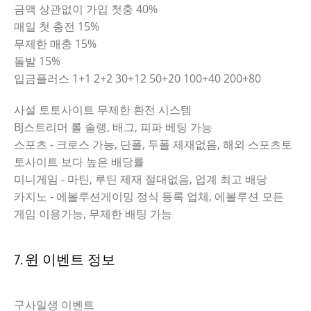
금액 상관없이 가입 첫충 40%
매일 첫 충전 15%
무제한 매충 15%
돌발 15%
입금플러스 1+1 2+2 30+12 50+20 100+40 200+80
사설 토토사이트 무제한 환전 시스템
BJ스트리머 롤 솔랭, 배그, 피파 베팅 가능
스포츠 - 크로스 가능, 단폴, 두폴 제재없음, 해외 스포츠토
토사이트 보다 높은 배당률
미니게임 - 마틴, 루틴 제재 절대없음, 업계 최고 배당
카지노 - 에볼루션게이밍 정식 등록 업체, 에볼루션 모든
게임 이용가능, 무제한 배팅 가능
7. 윈 이벤트 정보
구사일생 이벤트