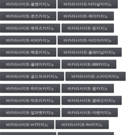
바카라사이트-플뱅카지노
바카라사이트-터미널카지노
바카라사이트-퀸즈카지노
바카라사이트-케이카지노
바카라사이트-벳위즈카지노
바카라사이트-핑카지노
바카라사이트-비바카지노
바카라사이트-아리아카지노
바카라사이트-백호카지노
바카라사이트-플래티넘카지노
바카라사이트-플레이카지노
바카라사이트-888카지노
바카라사이트-골드피쉬카지노
바카라사이트-스카이카지노
바카라사이트-하이브카지노
바카라사이트-붐카지노
바카라사이트-빅토리카지노
바카라사이트-클레오카지노
바카라사이트-알파벳카지노
바카라사이트-아벤카지노
바카라사이트-m7카지노
바카라사이트-fm카지노