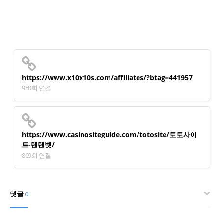
https://www.x10x10s.com/affiliates/?btag=441957
950회 연결
https://www.casinositeguide.com/totosite/토토사이
트-텐텐벳/
869회 연결
댓글
0