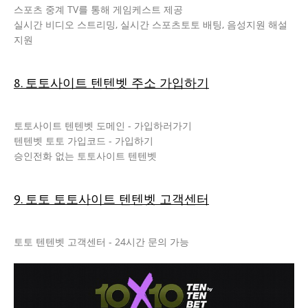
스포츠 중계 TV를 통해 게임케스트 제공
실시간 비디오 스트리밍, 실시간 스포츠토토 배팅, 음성지원 해설
지원
8. 토토사이트 텐텐벳 주소 가입하기
토토사이트 텐텐벳 도메인 - 가입하러가기
텐텐벳 토토 가입코드 - 가입하기
승인전화 없는 토토사이트 텐텐벳
9. 토토 토토사이트 텐텐벳 고객센터
토토 텐텐벳 고객센터 - 24시간 문의 가능