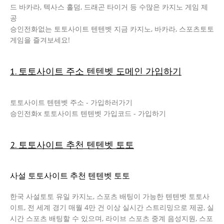
드 바카라, 텍사스 홀덤, 드래곤 타이거 등 수많은 카지노 게임 제
공
승인전화없는 토토사이트 텐텐벳 지금 카지노, 바카라, 스포츠토토
게임을 즐겨보세요!
1. 토토사이트 주소 텐텐벳 도메인 가입하기
토토사이트 텐텐벳 주소 - 가입하러가기
승인전화x 토토사이트 텐텐벳 가입코드 - 가입하기
2. 토토사이트 추천 텐텐벳 토토
사설 토토사이트 추천 텐텐벳 토토
한국 사설토토 유일 카지노, 스포츠 배팅이 가능한 텐텐벳 토토사
이트, 전 세계 경기 매월 4만 건 이상 실시간 스트리밍으로 제공, 실
시간 스포츠 배팅할 수 있으며, 라이브 스포츠 중계 음성지원, 스포