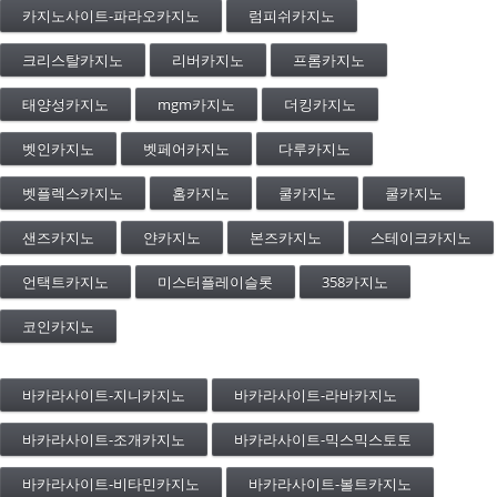
카지노사이트-파라오카지노
럼피쉬카지노
크리스탈카지노
리버카지노
프롬카지노
태양성카지노
mgm카지노
더킹카지노
벳인카지노
벳페어카지노
다루카지노
벳플렉스카지노
홈카지노
쿨카지노
쿨카지노
샌즈카지노
얀카지노
본즈카지노
스테이크카지노
언택트카지노
미스터플레이슬롯
358카지노
코인카지노
바카라사이트-지니카지노
바카라사이트-라바카지노
바카라사이트-조개카지노
바카라사이트-믹스믹스토토
바카라사이트-비타민카지노
바카라사이트-볼트카지노