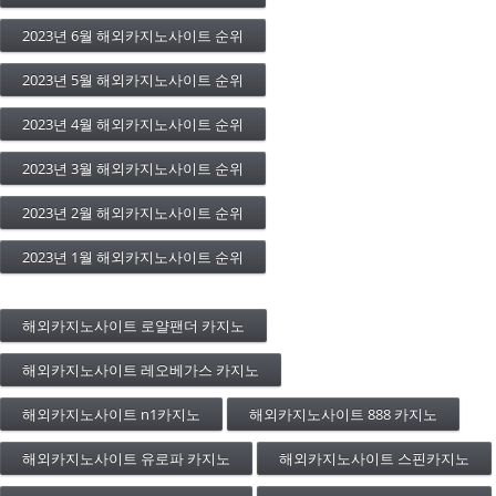
2023년 6월 해외카지노사이트 순위
2023년 5월 해외카지노사이트 순위
2023년 4월 해외카지노사이트 순위
2023년 3월 해외카지노사이트 순위
2023년 2월 해외카지노사이트 순위
2023년 1월 해외카지노사이트 순위
해외카지노사이트 로얄팬더 카지노
해외카지노사이트 레오베가스 카지노
해외카지노사이트 n1카지노
해외카지노사이트 888 카지노
해외카지노사이트 유로파 카지노
해외카지노사이트 스핀카지노