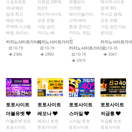
스포츠토토
자본금 200억,
은행보다
메이저사이트
국내/해외
8년차
안전한
업계 365
업계 최고
메이저사이트,
메이저놀이터,
무사고 업체,
배당 제공,
모든 은행
고액 베터
모든 은행
무제재 시스템
가입 승인,
환영, 온라인
가입 승인가능,
배팅, 라이브..
카지노 배..
카지노 게임,
온라인..
스..
카지노사이트가이드
카지노사이트가이드
카지노사이트가
10-19
10-19
카지노사이트가이드
10-18
2946
2890
10-18
3047
2919
토토사이트
토토사이트
토토사이트
토토사이트
더블유벳
레모나
스마일
저금통
더블유벳 토토
레모나 토토
스마일 토토
저금통 토토
토토사이트
토토사이트
토토사이트
토토사이트