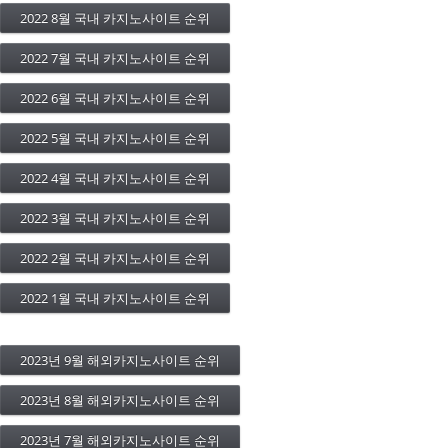
2022 8월 국내 카지노사이트 순위
2022 7월 국내 카지노사이트 순위
2022 6월 국내 카지노사이트 순위
2022 5월 국내 카지노사이트 순위
2022 4월 국내 카지노사이트 순위
2022 3월 국내 카지노사이트 순위
2022 2월 국내 카지노사이트 순위
2022 1월 국내 카지노사이트 순위
2023년 9월 해외카지노사이트 순위
2023년 8월 해외카지노사이트 순위
2023년 7월 해외카지노사이트 순위