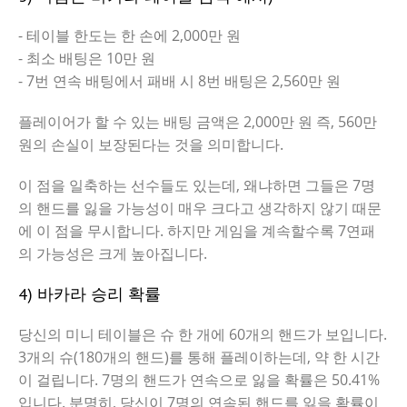
- 테이블 한도는 한 손에 2,000만 원
- 최소 배팅은 10만 원
- 7번 연속 배팅에서 패배 시 8번 배팅은 2,560만 원
플레이어가 할 수 있는 배팅 금액은 2,000만 원 즉, 560만
원의 손실이 보장된다는 것을 의미합니다.
이 점을 일축하는 선수들도 있는데, 왜냐하면 그들은 7명
의 핸드를 잃을 가능성이 매우 크다고 생각하지 않기 때문
에 이 점을 무시합니다. 하지만 게임을 계속할수록 7연패
의 가능성은 크게 높아집니다.
4) 바카라 승리 확률
당신의 미니 테이블은 슈 한 개에 60개의 핸드가 보입니다.
3개의 슈(180개의 핸드)를 통해 플레이하는데, 약 한 시간
이 걸립니다. 7명의 핸드가 연속으로 잃을 확률은 50.41%
입니다. 분명히, 당신이 7명의 연속된 핸드를 잃을 확률이