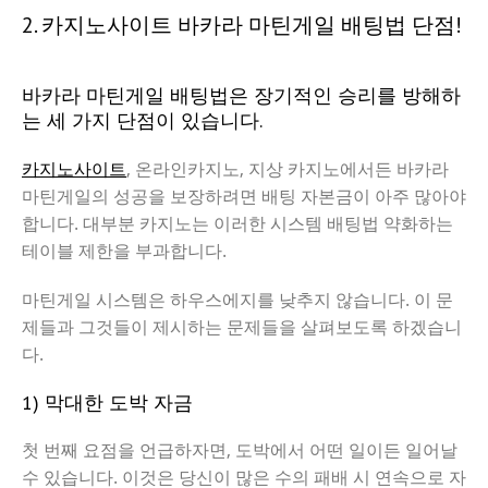
2. 카지노사이트 바카라 마틴게일 배팅법 단점!
바카라 마틴게일 배팅법은 장기적인 승리를 방해하
는 세 가지 단점이 있습니다.
카지노사이트
, 온라인카지노, 지상 카지노에서든 바카라
마틴게일의 성공을 보장하려면 배팅 자본금이 아주 많아야
합니다. 대부분 카지노는 이러한 시스템 배팅법 약화하는
테이블 제한을 부과합니다.
마틴게일 시스템은 하우스에지를 낮추지 않습니다. 이 문
제들과 그것들이 제시하는 문제들을 살펴보도록 하겠습니
다.
1) 막대한 도박 자금
첫 번째 요점을 언급하자면, 도박에서 어떤 일이든 일어날
수 있습니다. 이것은 당신이 많은 수의 패배 시 연속으로 자