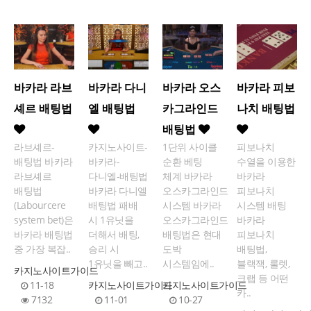
바카라 라브
바카라 다니
바카라 오스
바카라 피보
셰르 배팅법
엘 배팅법
카그라인드
나치 배팅법
배팅법
라브셰르-
카지노사이트-
1단위 사이클
피보나치
배팅법 바카라
바카라-
순환 베팅
수열을 이용한
라브셰르
다니엘-배팅법
체계 바카라
바카라
배팅법
바카라 다니엘
오스카그라인드
피보나치
(Labourcere
배팅법 패배
시스템 바카라
시스템 배팅
system bet)은
시 1유닛을
오스카그라인드
바카라
바카라 배팅법
더해서 배팅,
배팅법은 현대
피보나치
중 가장 복잡..
승리 시
도박
배팅법,
1유닛을 빼고..
시스템임에..
블랙잭, 룰렛,
카지노사이트가이드
크랩 등 어떤
11-18
카지노사이트가이드
카지노사이트가이드
카..
7132
11-01
10-27