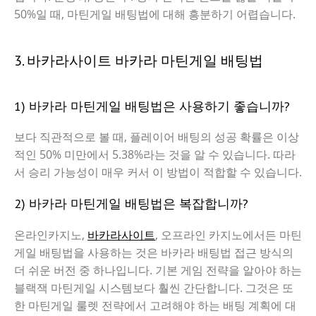
50%일 때, 마틴게일 배팅법에 대해 흥분하기 어렵습니다.
3. 바카라사이트 바카라 마틴게일 배팅법
1) 바카라 마틴게일 배팅법은 사용하기 좋습니까?
보다 직관적으로 볼 때, 플레이어 배팅의 성공 확률은 이상
적인 50% 미만에서 5.38%라는 것을 알 수 있습니다. 따라
서 승리 가능성이 매우 커서 이 방법이 적합할 수 있습니다.
2) 바카라 마틴게일 배팅법은 복잡합니까?
온라인카지노,
바카라사이트
, 오프라인 카지노에서든 마틴
게일 배팅법을 사용하는 것은 바카라 배팅법 접근 방식의
더 쉬운 버전 중 하나입니다. 기본 게임 전략을 알아야 하는
블랙잭 마틴게일 시스템보다 훨씬 간단합니다. 그것은 또
한 마틴게일 룰렛 전략에서 고려해야 하는 배팅 계획에 대