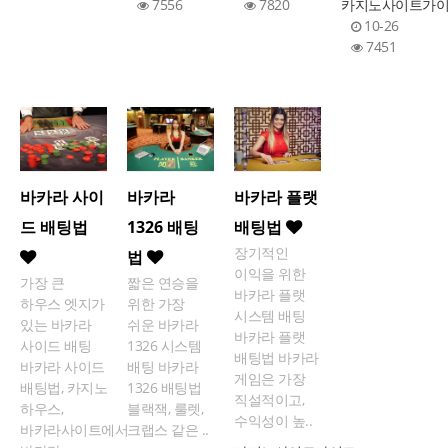
7556
7820
카지노사이트가
10-26
7451
바카라 사이
바카라
바카라 플랫
드 배팅법
1326 배팅
배팅법
장기적인
법
이익을 위한
가장 큰
짧은 연승을
바카라 플랫
하우스 엣지가
위한 가장
시스템 배팅
있는 바카라
쉬운 바카라
바카라 플랫
사이드 배팅
1326 시스템
배팅법 바카라
바카라 사이드
배팅 바카라
게임은 가장
배팅법, 카지노
1326 배팅법
직설적이고,
하우스,
블랙잭, 룰렛,
수익성이 높..
바카라사이트에서
크랩스 같은 ..