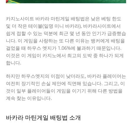
카지노사이트 바카라 마틴게일 배팅법은 낮은 베팅 한도
및 더 작은 테이블(일명 미니 바카라), 바카라사이트에서
쉽게 접할 수 있는 덕분에 최근 몇 년 동안 인기가 급증했습
니다. 이 게임을 사랑하는 또 다른 이유는 뱅커에게 배팅을
걸었을 때 하우스 엣지가 1.06%에 불과하기 때문입니다.
이것은 이 게임이 카지노에서 최고의 도박 중 하나가 되게
합니다.
하지만 하우스엣지의 이점이 낮더라도, 바카라 플레이어는
여전히 장기적인 손실 제안에 직면해 있습니다. 그리고, 이
것이 일부 플레이어들이 게임을 이기기 위해 다른 방법을
계속 찾는 이유입니다.
바카라 마틴게일 배팅법 소개