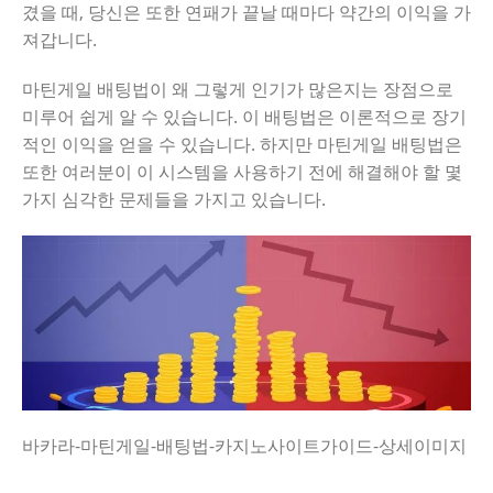
겼을 때, 당신은 또한 연패가 끝날 때마다 약간의 이익을 가
져갑니다.
마틴게일 배팅법이 왜 그렇게 인기가 많은지는 장점으로
미루어 쉽게 알 수 있습니다. 이 배팅법은 이론적으로 장기
적인 이익을 얻을 수 있습니다. 하지만 마틴게일 배팅법은
또한 여러분이 이 시스템을 사용하기 전에 해결해야 할 몇
가지 심각한 문제들을 가지고 있습니다.
바카라-마틴게일-배팅법-카지노사이트가이드-상세이미지