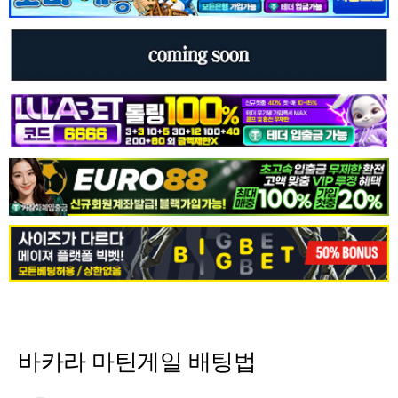
바카라 마틴게일 배팅법