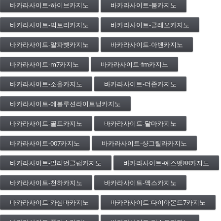
바카라사이트-하이브카지노
바카라사이트-붐카지노
바카라사이트-빅토리카지노
바카라사이트-클레오카지노
바카라사이트-알파벳카지노
바카라사이트-아벤카지노
바카라사이트-m7카지노
바카라사이트-fm카지노
바카라사이트-소울카지노
바카라사이트-더존카지노
바카라사이트-에볼루션라이트닝카지노
바카라사이트-골드카지노
바카라사이트-달마카지노
바카라사이트-007카지노
바카라사이트-샹그릴라카지노
바카라사이트-밀리언클럽카지노
바카라사이트-예스벳88카지노
바카라사이트-천하카지노
바카라사이트-맥스카지노
바카라사이트-카심바카지노
바카라사이트-다이아몬드7카지노