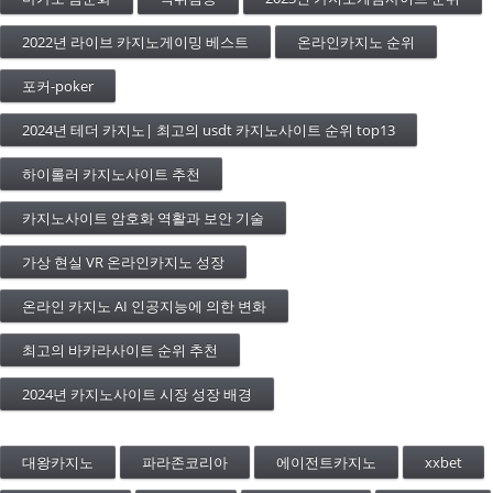
2022년 라이브 카지노게이밍 베스트
온라인카지노 순위
포커-poker
2024년 테더 카지노| 최고의 usdt 카지노사이트 순위 top13
하이롤러 카지노사이트 추천
카지노사이트 암호화 역활과 보안 기술
가상 현실 VR 온라인카지노 성장
온라인 카지노 AI 인공지능에 의한 변화
최고의 바카라사이트 순위 추천
2024년 카지노사이트 시장 성장 배경
대왕카지노
파라존코리아
에이전트카지노
xxbet