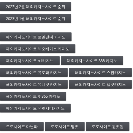
2023년 2월 해외카지노사이트 순위
2023년 1월 해외카지노사이트 순위
해외카지노사이트 로얄팬더 카지노
해외카지노사이트 레오베가스 카지노
해외카지노사이트 n1카지노
해외카지노사이트 888 카지노
해외카지노사이트 유로파 카지노
해외카지노사이트 스핀카지노
해외카지노사이트 유니벳 카지노
해외카지노사이트 멜벳카지노
해외카지노사이트 벳365 카지노
해외카지노사이트 잭팟시티카지노
토토사이트 마닐라
토토사이트 띵벳
토토사이트 원벳원