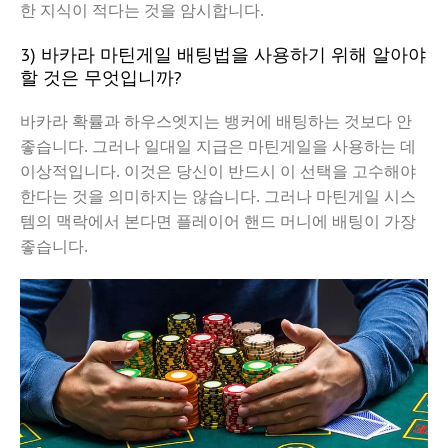
한 지식이 적다는 것을 암시합니다.
3) 바카라 마틴게일 배팅법을 사용하기 위해 알아야
할 것은 무엇입니까?
바카라 확률과 하우스엣지는 뱅커에 배팅하는 것보다 안
좋습니다. 그러나 일대일 지급은 마틴게일을 사용하는 데
이상적입니다. 이것은 당신이 반드시 이 선택을 고수해야
한다는 것을 의미하지는 않습니다. 그러나 마틴게일 시스
템의 맥락에서 본다면 플레이어 핸드 머니에 배팅이 가장
좋습니다.