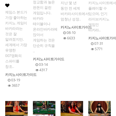
정교함과 높은
지난 몇 년
카지노사이트에
판돈이 걸린
동안 전 세계
플레이할 수
제임스 본드가
게임입니다.
바카라사이트에서
있으며, 인기
가장 좋아하는
바카라
엄청난 성장..
라이브카지노
카지노 게임이
테이블이나
게임인
카지노사이트가이드
바카라라는
온라인바카라에
바카라..
08-10
것은 잘
앉아서
6633
카지노사이트가
알려졌지만,
게임하는 것은
07-31
세계에서 가장
단순히 규칙을
5771
유명한
..
007영화의
카지노사이트가이드
스파이를
03-14
창조..
4317
카지노사이트가이드
03-19
3657