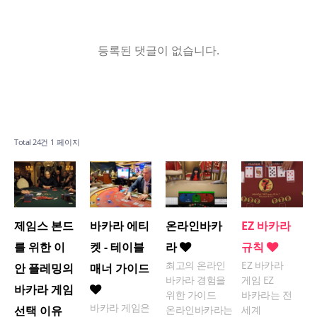
등록된 댓글이 없습니다.
Total 24건
1 페이지
제임스 본드
바카라 에티
온라인바카
EZ 바카라
를 위한 이
켓 - 테이블
라
규칙
최고의 온라인
EZ 바카라
안 플레밍의
매너 가이드
바카라 경험을
게임 EZ
바카라 게임
위한 가이드
바카라는 전
바카라 게임은
선택 이유
온라인바카라는
세계