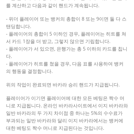
를 계산하고 다음과 같이 핸드가 계속됩니다.
- 위더 플레이어 또는 뱅커의 총합이 8 또는 9이면 둘 다 스
탠딩합니다.
- 플레이어의 총합이 5 이하인 경우, 플레이어는 히트를 쳐
서 카드 1장을 더 받고, 그렇지 않으면 기립합니다.
- 플레이어가 서 있으면, 은행가는 총 5 이하의 카드를 칩니
다.
- 플레이어가 히트를 쳤을 경우, 다음 표를 사용하여 뱅커
의 행동을 결정합니다.
위의 작업이 완료되면 바카라 승리 핸드가 지급됩니다.
플레이어가 이기면 플레이어에 대한 모든 베팅은 짝수 머
니로 지급됩니다. 온라인 바카라사이트에서 이지 바카라와
일반 바카라의 두 가지 차이점 중 하나는 5%의 수수료가
부과되는 일반 바카라와 달리 이지 바카라에서는 뱅커에
대한 베팅도 짝수 머니로 지급된다는 것입니다.