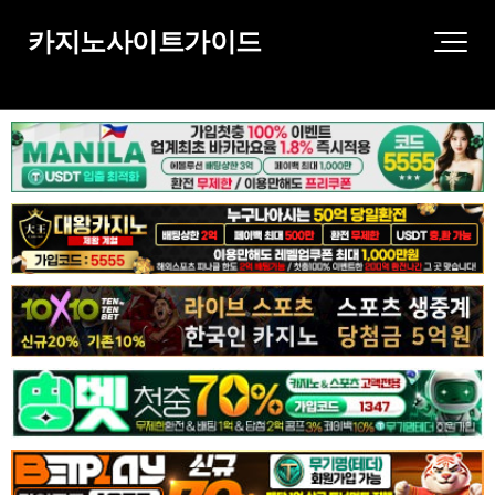
카지노사이트가이드