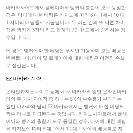
바카라사이트에서 플레이어와 뱅커의 총합이 모두 동일한
경우, 타이에 대한 베팅은 카지노에 따라 8 대 1에서 10 대
1 사이의 배당률로 지급됩니다. 두 버전 간의 또 다른 차이
점은 뱅커가 3장의 카드 합계가 7인 핸드에서 승리하는 경
우입니다.
이 경우, 뱅커에 대한 베팅은 푸시만 가능하며 모든 베팅은
반환됩니다. 타이 및 플레이어에 대한 베팅은 여전히 손실
로 정산됩니다.
EZ 바카라 전략
온라인카지노사이트 등에서 EZ 바카라와 일반 온라인바카
라의 두 가지 차이점 중 하나는 5%의 수수료가 부과되는
일반 바카라와 달리 EZ 바카라에서는 뱅커에 대한 베팅도
짝수 머니로 지급된다는 것입니다. 카지노사이트에서 플레
이어와 뱅커의 총합이 모두 동일한 경우, 타이에 대한 베팅
은 카지노에 따라 8 대 1에서 10 대 1 사이의 배당률로 지