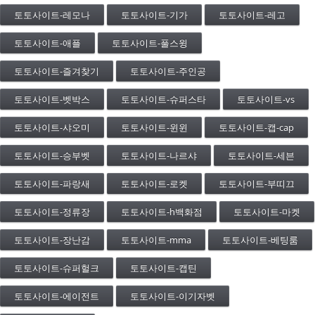
토토사이트-레모나
토토사이트-기가
토토사이트-레고
토토사이트-애플
토토사이트-풀스윙
토토사이트-즐겨찾기
토토사이트-주인공
토토사이트-벳박스
토토사이트-슈퍼스타
토토사이트-vs
토토사이트-샤오미
토토사이트-윈윈
토토사이트-캡-cap
토토사이트-승부벳
토토사이트-나르샤
토토사이트-세븐
토토사이트-파랑새
토토사이트-로켓
토토사이트-부띠끄
토토사이트-정류장
토토사이트-h백화점
토토사이트-마켓
토토사이트-장난감
토토사이트-mma
토토사이트-베팅룸
토토사이트-슈퍼헐크
토토사이트-캡틴
토토사이트-에이전트
토토사이트-이기자벳