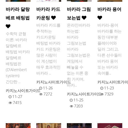
바카라 달랑
바카라 카드
바카라 그림
바카라 용어
베르 배팅법
카운팅
보는법
바카라 카드를
온라인바카라
바카라-용어
추적하는
하는법:
바카라를 하는
수학적 균형
카드카운팅
바카라
동안 대부분
이론: 바카라
베팅법 바카라
그림보는법
플레이어와
달랑베르
카드 카운팅은
바카라
딜러 그리고,
배팅법 바카라
많은 사람이
그림보는법은
다른 선수들이
달랑베르
이 계산법이
게임에서
바카라 용어
배팅법은
매우 효과적인
빼놓을 수
또는 바카라
(D'Alembert
바카라 ..
없는 이론 중
속어를..
system)
한 가지며,
간단한 ..
카지노사이트가이드
카지노사이트가
바카..
11-26
11-23
카지노사이트가이드
7272
카지노사이트가이드
7329
11-27
11-25
7415
7203