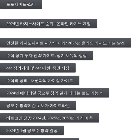
토토사이트-스타
2024년 카지노사이트 순위 - 온라인 카지노 게임
안전한 카지노사이트 시장의 미래: 2025년 온라인 카지노 기술 발전
주식 장기 투자 전략 가이드: 장기 보유의 장점
otc 장외거래 및 otc 마켓: 증권 시장
주식의 정의 - 채권과의 차이점 가이드
2024년 에이피알 공모주 청약 결과 따따블 로또 가능성
공모주 청약이란 초보자 가이드라인
비트코인 전망 2024년, 2025년, 2050년 가격 예측
2024년 1월 공모주 청약 일정