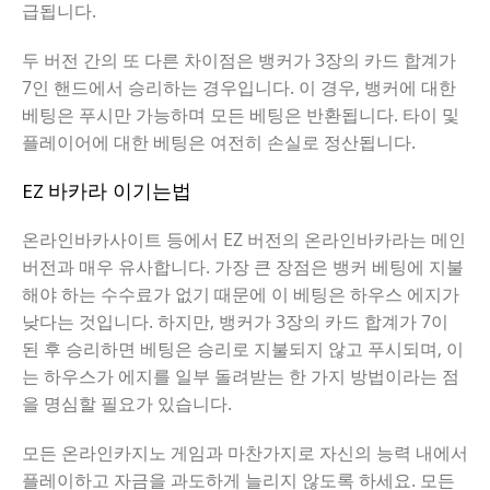
급됩니다.
두 버전 간의 또 다른 차이점은 뱅커가 3장의 카드 합계가
7인 핸드에서 승리하는 경우입니다. 이 경우, 뱅커에 대한
베팅은 푸시만 가능하며 모든 베팅은 반환됩니다. 타이 및
플레이어에 대한 베팅은 여전히 손실로 정산됩니다.
EZ 바카라 이기는법
온라인바카사이트 등에서 EZ 버전의 온라인바카라는 메인
버전과 매우 유사합니다. 가장 큰 장점은 뱅커 베팅에 지불
해야 하는 수수료가 없기 때문에 이 베팅은 하우스 에지가
낮다는 것입니다. 하지만, 뱅커가 3장의 카드 합계가 7이
된 후 승리하면 베팅은 승리로 지불되지 않고 푸시되며, 이
는 하우스가 에지를 일부 돌려받는 한 가지 방법이라는 점
을 명심할 필요가 있습니다.
모든 온라인카지노 게임과 마찬가지로 자신의 능력 내에서
플레이하고 자금을 과도하게 늘리지 않도록 하세요. 모든