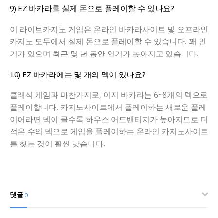
9) EZ 바카라를 실제 돈으로 플레이할 수 있나요?
이 라이브카지노 게임은 온라인 바카라사이트 및 오프라인
카지노 모두에서 실제 돈으로 플레이할 수 있습니다. 꽤 인
기가 있으며 최근 몇 년 동안 인기가 높아지고 있습니다.
10) EZ 바카라에는 몇 개의 덱이 있나요?
클래식 게임과 마찬가지로, 이지 바카라는 6~8개의 덱으로
플레이합니다. 카지노사이트에서 플레이하는 새로운 플레
이어라면 덱이 클수록 하우스 어드밴티지가 높아지므로 더
적은 수의 덱으로 게임을 플레이하는 온라인 카지노사이트
를 찾는 것이 훨씬 낫습니다.
댓글
0