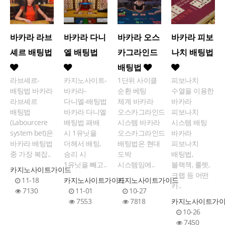
바카라 라브
바카라 다니
바카라 오스
바카라 피보
셰르 배팅법
엘 배팅법
카그라인드
나치 배팅법
배팅법
라브셰르-
카지노사이트-
1단위 사이클
피보나치
배팅법 바카라
바카라-
순환 베팅
수열을 이용한
라브셰르
다니엘-배팅법
체계 바카라
바카라
배팅법
바카라 다니엘
오스카그라인드
피보나치
(Labourcere
배팅법 패배
시스템 바카라
시스템 배팅
system bet)은
시 1유닛을
오스카그라인드
바카라
바카라 배팅법
더해서 배팅,
배팅법은 현대
피보나치
중 가장 복잡..
승리 시
도박
배팅법,
1유닛을 빼고..
시스템임에..
블랙잭, 룰렛,
카지노사이트가이드
크랩 등 어떤
11-18
카지노사이트가이드
카지노사이트가이드
카..
7130
11-01
10-27
7553
7818
카지노사이트가
10-26
7450