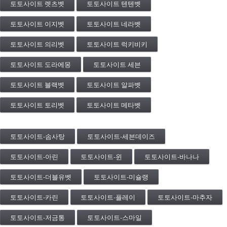
토토사이트 렛츠벳
토토사이트 텐텐벳
토토사이트 이지벳
토토사이트 네라벳
토토사이트 의리벳
토토사이트 럭키비키
토토사이트 도라에몽
토토사이트 세븐
토토사이트 블랙벳
토토사이트 알파벳
토토사이트 토리벳
토토사이트 메타벳
토토사이트-솜사탕
토토사이트-세븐데이즈
토토사이트-아린
토토사이트-윈
토토사이트-바나나
토토사이트-더블유벳
토토사이트-미슐랭
토토사이트-카린
토토사이트-플레이
토토사이트-마추자
토토사이트-저금통
토토사이트-스마일