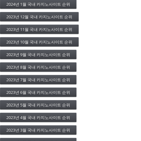
2024년 1월 국내 카지노사이트 순위
2023년 12월 국내 카지노사이트 순위
2023년 11월 국내 카지노사이트 순위
2023년 10월 국내 카지노사이트 순위
2023년 9월 국내 카지노사이트 순위
2023년 8월 국내 카지노사이트 순위
2023년 7월 국내 카지노사이트 순위
2023년 6월 국내 카지노사이트 순위
2023년 5월 국내 카지노사이트 순위
2023년 4월 국내 카지노사이트 순위
2023년 3월 국내 카지노사이트 순위