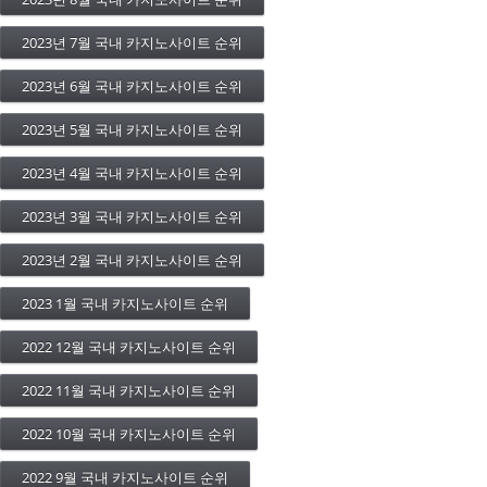
2023년 7월 국내 카지노사이트 순위
2023년 6월 국내 카지노사이트 순위
2023년 5월 국내 카지노사이트 순위
2023년 4월 국내 카지노사이트 순위
2023년 3월 국내 카지노사이트 순위
2023년 2월 국내 카지노사이트 순위
2023 1월 국내 카지노사이트 순위
2022 12월 국내 카지노사이트 순위
2022 11월 국내 카지노사이트 순위
2022 10월 국내 카지노사이트 순위
2022 9월 국내 카지노사이트 순위