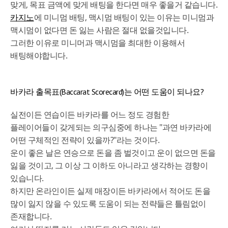
맞게, 목표 금액에 맞게 배팅을 한다면 매우 좋을거 같습니다.
카지노
에 미니멈 배팅, 맥시멈 배팅이 있는 이유는 미니멈과
맥시멈이 없다면 돈 잃는 사람은 절대 없을것입니다.
그러한 이유로 미니머과 맥시멈을 최대한 이용해서
배팅해야합니다.
바카라 출목표(Baccarat Scorecard)는 어떤 도움이 되나요?
실전이든 연습이든 바카라를 어느 정도 경험한
플레이어들이 갖게되는 의구심중에 하나는 "과연 바카라에
어떤 구체적인 전략이 있을까?"라는 것이다.
운이 좋은 날은 연승으로 돈을 좀 벌것이고 운이 없으면 돈을
잃을 것이고, 그 이상 그 이하도 아니라고 생각하는 경향이
있습니다.
하지만 온라인이든 실제 매장이든 바카라에서 적어도 돈을
많이 잃지 않을 수 있도록 도움이 되는 전략들은 틀림없이
존재합니다.