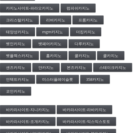
카지노사이트-파라오카지노
럼피쉬카지노
크리스탈카지노
리버카지노
프롬카지노
태양성카지노
mgm카지노
더킹카지노
벳인카지노
벳페어카지노
다루카지노
벳플렉스카지노
홈카지노
쿨카지노
쿨카지노
샌즈카지노
얀카지노
본즈카지노
스테이크카지노
언택트카지노
미스터플레이슬롯
358카지노
코인카지노
바카라사이트-지니카지노
바카라사이트-라바카지노
바카라사이트-조개카지노
바카라사이트-믹스믹스토토