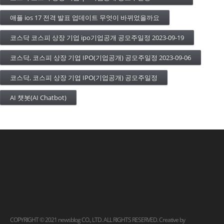
애플 ios 17 전격 발표 업데이트 무엇이 바뀌었을까요
코스닥 코스피 상장 기업 ipo기업공개 공모주일정 2023-09-19
코스닥, 코스피 상장 기업 IPO(기업공개) 공모주일정 2023-09-06
코스닥, 코스피 상장 기업 IPO(기업공개) 공모주일정
AI 챗봇(AI Chatbot)
COPYRIGHT © 2021 newsblog CO., LTD. ALL RIGHTS RESERVED. Creative by