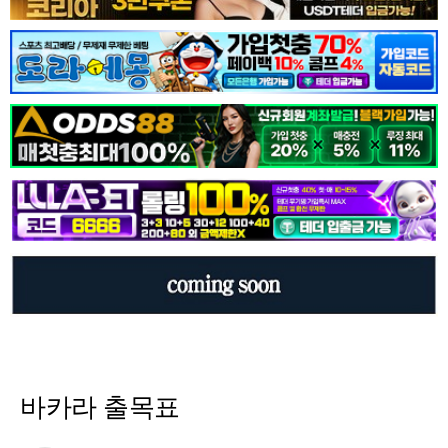
바카라 출목표