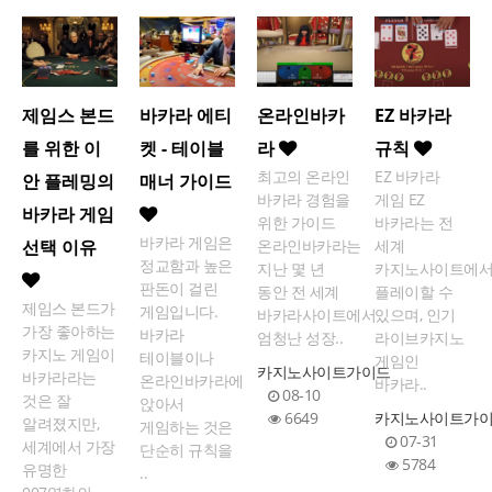
제임스 본드
바카라 에티
온라인바카
EZ 바카라
를 위한 이
켓 - 테이블
라
규칙
최고의 온라인
EZ 바카라
안 플레밍의
매너 가이드
바카라 경험을
게임 EZ
바카라 게임
위한 가이드
바카라는 전
바카라 게임은
선택 이유
온라인바카라는
세계
정교함과 높은
지난 몇 년
카지노사이트에
판돈이 걸린
동안 전 세계
플레이할 수
제임스 본드가
게임입니다.
바카라사이트에서
있으며, 인기
가장 좋아하는
바카라
엄청난 성장..
라이브카지노
카지노 게임이
테이블이나
게임인
카지노사이트가이드
바카라라는
온라인바카라에
바카라..
08-10
것은 잘
앉아서
6649
카지노사이트가
알려졌지만,
게임하는 것은
07-31
세계에서 가장
단순히 규칙을
5784
유명한
..