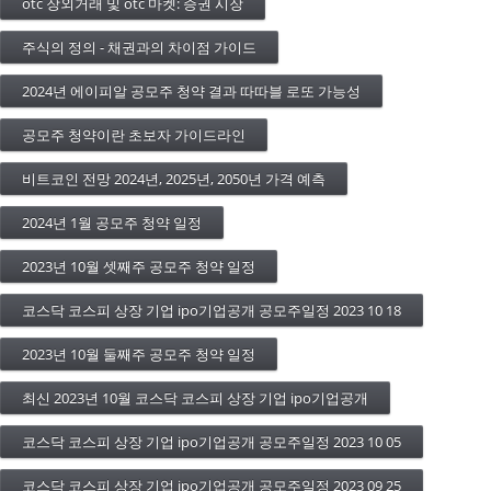
otc 장외거래 및 otc 마켓: 증권 시장
주식의 정의 - 채권과의 차이점 가이드
2024년 에이피알 공모주 청약 결과 따따블 로또 가능성
공모주 청약이란 초보자 가이드라인
비트코인 전망 2024년, 2025년, 2050년 가격 예측
2024년 1월 공모주 청약 일정
2023년 10월 셋째주 공모주 청약 일정
코스닥 코스피 상장 기업 ipo기업공개 공모주일정 2023 10 18
2023년 10월 둘째주 공모주 청약 일정
최신 2023년 10월 코스닥 코스피 상장 기업 ipo기업공개
코스닥 코스피 상장 기업 ipo기업공개 공모주일정 2023 10 05
코스닥 코스피 상장 기업 ipo기업공개 공모주일정 2023 09 25