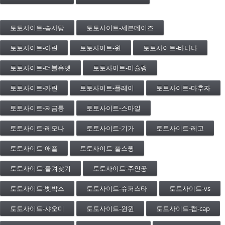
토토사이트-솜사탕
토토사이트-세븐데이즈
토토사이트-아린
토토사이트-윈
토토사이트-바나나
토토사이트-더블유벳
토토사이트-미슐랭
토토사이트-카린
토토사이트-플레이
토토사이트-마추자
토토사이트-저금통
토토사이트-스마일
토토사이트-레모나
토토사이트-기가
토토사이트-레고
토토사이트-애플
토토사이트-풀스윙
토토사이트-즐겨찾기
토토사이트-주인공
토토사이트-벳박스
토토사이트-슈퍼스타
토토사이트-vs
토토사이트-샤오미
토토사이트-윈윈
토토사이트-캡-cap