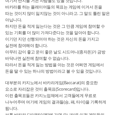
여기서 딴지를 거는 사람들도 있을 것입니다.
바카라를 하는 플레이어들의 목표는 게임에 이겨서 돈을
따는 것이지 많이 잃지않는 것이 아니라고. 그 말도 틀린 말은
아닙니다.
하지만 돈을 적게 잃는다는 것은 그 만큼 게임에 참여할 수
있는 기회를 더 많이 가져다준다는 것을 알아야 합니다.
이기던 지던 선행되어야 하는 것은 자신의 돈을 가지고
실전에 참여해야 합니다.
아무리 감이 좋고 운이 좋은 날도 시드머니(종자돈)가 금방
바닥나면 실전에 참여할 수 없습니다.
따라서 돈을 적게 잃는 방법을 아는 것은 어쩌면 게임에서
돈을 딸 수 있는 하나의 방법이라고 볼 수 있을 것입니다.
대부분의 카지노에서 바카라게임(Baccarat)의 중요한
요소로 자리잡은 것이 출목표(Scorecard)입니다.
이런 출목표들은 카지노업체에서 고객들에게 무료로
나누어주며 여기에 게임의 결과들(승, 패, 타이)을 기록하게
됩니다.
보통 바카라 다이(테이블)에 가면 모니터로 이전 게임들의