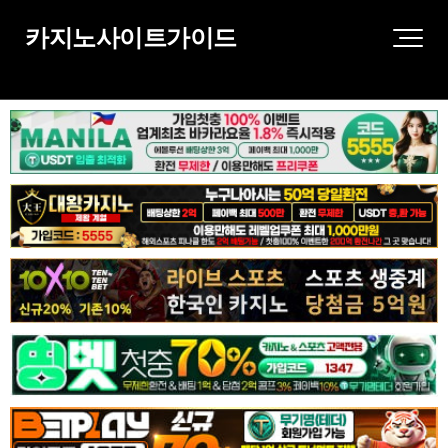
카지노사이트가이드